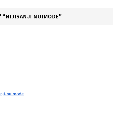
 “
NIJISANJI NUIMODE
”
sanji-nuimode