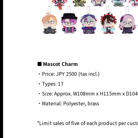
■ Mascot Charm
・Price: JPY 2500 (tax incl.)
・Types: 17
・Size: Approx. W108mm x H115mm x D104mm
・Material: Polyester, brass
*Limit sales of five of each product per cus