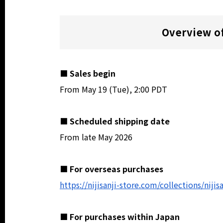
Overview of
■ Sales begin
From May 19 (Tue), 2:00 PDT
■ Scheduled shipping date
From late May 2026
■ For overseas purchases
https://nijisanji-store.com/collections/niji
■ For purchases within Japan