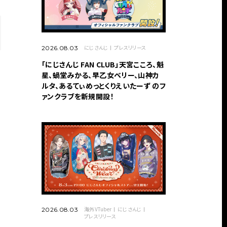
にじさんじ
プレスリリース
2026.08.03
「にじさんじ FAN CLUB」天宮こころ、魁
星、蝸堂みかる、早乙女ベリー、山神カ
ルタ、あるてぃめっとくりえいたーず のフ
ァンクラブを新規開設！
海外VTuber
にじさんじ
2026.08.03
プレスリリース