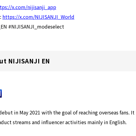
tps://x.com/nijisanji_app
):
https://x.com/NIJISANJI_World
I_EN #NIJISANJI_modeselect
ut NIJISANJI EN
but in May 2021 with the goal of reaching overseas fans. It
nduct streams and influencer activities mainly in English.