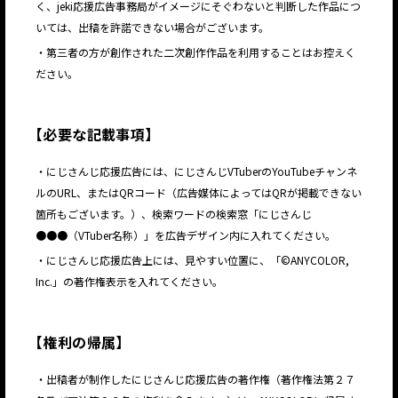
く、jeki応援広告事務局がイメージにそぐわないと判断した作品につ
いては、出稿を許諾できない場合がございます。
・第三者の方が創作された二次創作作品を利用することはお控えく
ださい。
【
必要な記載事項
】
・にじさんじ応援広告には、にじさんじVTuberのYouTubeチャンネ
ルのURL、またはQRコード（広告媒体によってはQRが掲載できない
箇所もございます。）、検索ワードの検索窓「にじさんじ
●●●（VTuber名称）」を広告デザイン内に入れてください。
・にじさんじ応援広告上には、見やすい位置に、「©ANYCOLOR,
Inc.」の著作権表示を入れてください。
【
権利の帰属
】
・出稿者が制作したにじさんじ応援広告の著作権（著作権法第２７