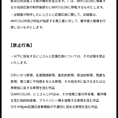
条及び同法第２８条の権利を含みます。）は、ANYCOLORに帰属す
るか当該広告の制作後直ちにANYCOLORに移転するものとします。
JP
EN
・出稿者が制作したにじさんじ応援広告に関して、出稿者は、
ANYCOLOR及び同社が指定する第三者に対して、著作者人格権を行
使しないものとします。
【
禁止行為
】
JP
EN
・以下に該当するにじさんじ応援広告については、その出稿を禁止
いたします。
①わいせつ表現、名誉毀損表現、差別的表現、政治的表現、残虐な
表現、第三者に不快感を与える表現、その他法令に反するまたは公
序良俗に反する表現を含む作品
②ANYCOLOR、にじさんじVTuber、その他第三者の所有権、著作権
を含む知的財産権、プライバシー権を侵害する表現を含む作品
③その他jeki応援広告事務局が不適切と認める表現を含む作品