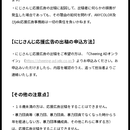
・にじさんじ応援広告の出稿に起因して、出稿者に何らかの損害が
発生した場合であっても、その理由の如何を問わず、ANYCOLOR及
びjeki応援広告事務局は一切の責任を負いかねます。
【
にじさんじ応援広告の出稿の申込方法
】
・にじさんじ応援広告の出稿をご希望の方は、「Cheering ADオンラ
イン」（
https://cheering-ad.jeki.co.jp/
）よりお申込みください。お
申込みいただけましたら、内容を確認のうえ、追って担当者よりご
連絡いたします。
【
その他の注意点
】
・１８歳未満の方は、応援広告出稿をすることはできません。
・暴力団員等（暴力団、暴力団員、暴力団員でなくなった時から５
年を経過しない方、暴力団準構成員、その他これらに準ずる方）
は、応援広告出稿をすることはできません。