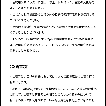
・宣材用公式イラストに加工、修正、トリミング、色調の変更等を
施すことはおやめください。
・にじさんじ応援広告の出稿以外の目的で使用可能素材を使用する
ことはおやめください。
・その他jeki応援広告事務局が不適切と認める行為を禁止行為として
指定することがございます。
・上記の禁止行為に該当するとjeki応援広告事務局が認めた場合に
は、出稿の許諾後であっても、にじさんじ応援広告の出稿許諾を取
り消すことがあります。
【
免責事項
】
・出稿者は、自己の責任においてにじさんじ応援広告の出稿を行う
ものとします。
・ANYCOLOR及びjeki応援広告事務局は、にじさんじ応援広告の出稿
に関して、出稿者と第三者との間で生じたいかなる紛争について
も、その原因の如何を問わず、いかなる責任も負担しないものとし
ます。