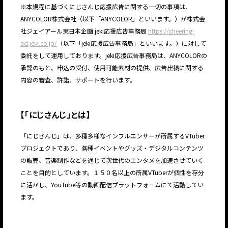
※本規程に基づくにじさんじ応援広告に関する一切の事項は、
ANYCOLOR株式会社（以下「ANYCOLOR」といいます。）が株式会
社ジェイアール東日本企画 jeki応援広告事務局
https://cheering-
ad.jeki.co.jp/
（以下「jeki応援広告事務局」といいます。）に対して
委託をして運用しております。jeki応援広告事務局は、ANYCOLORの
承認のもと、申込の受付、使用可能素材の提供、広告出稿に関する
内容の審査、許諾、サポートを行います。
【
「にじさんじ」とは
】
「にじさんじ」は、多種多様なインフルエンサーが所属するVTuber
プロジェクトであり、各種イベントやグッズ・デジタルコンテンツ
の販売、音楽制作などを通じて次世代のエンタメを加速させていく
ことを目的としています。１５０名以上の所属VTuberが個性を存分
に活かし、YouTube等の動画配信プラットフォームにて活動してい
ます。