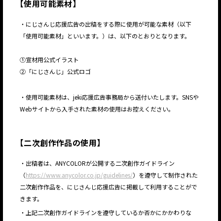
【
使用可能素材
】
・にじさんじ応援広告の出稿をする際に使用が可能な素材（以下
「使用可能素材」といいます。）は、以下のとおりとなります。
①宣材用公式イラスト
②「にじさんじ」公式ロゴ
・使用可能素材は、jeki応援広告事務局から送付いたします。SNSや
Webサイトから入手された素材の使用はお控えください。
【
二次創作作品の使用
】
・出稿者は、ANYCOLORが公開する二次創作ガイドライン
（
https://www.anycolor.co.jp/guidelines/
）を遵守して制作された
二次創作作品を、にじさんじ応援広告に掲載して利用することがで
きます。
・上記二次創作ガイドラインを遵守しているか否かにかかわりな