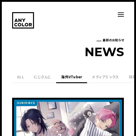
最新のお知らせ
N
E
W
S
ALL
にじさんじ
海外VTuber
メディアミックス
採