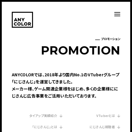
プロモーション
P
R
O
M
O
T
I
O
N
ANYCOLORでは、2018年より国内No.1のVTuberグループ
「にじさんじ」を運営してきました。
メーカー様、ゲーム関連企業様をはじめ、多くの企業様にに
じさんじ広告事業をご活用いただいております。
タイアップ実績紹介
VTuberとは
「にじさんじ」とは
にじさんじ視聴者