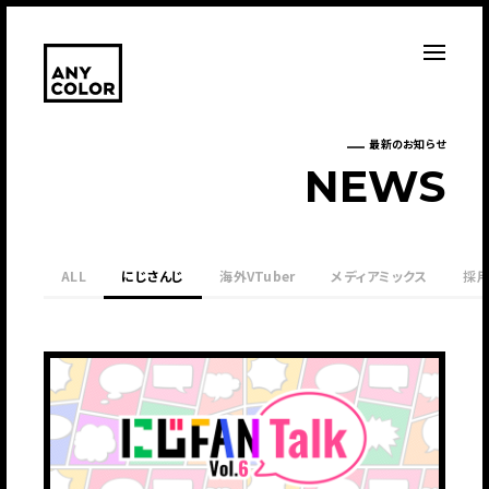
最新のお知らせ
N
E
W
S
ALL
にじさんじ
海外VTuber
メディアミックス
採