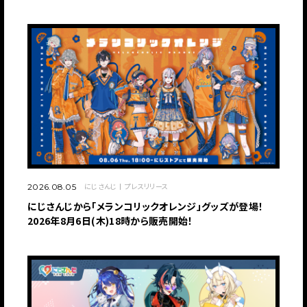
にじさんじ
プレスリリース
2026.08.05
にじさんじから「メランコリックオレンジ」グッズが登場！
2026年8月6日(木)18時から販売開始！