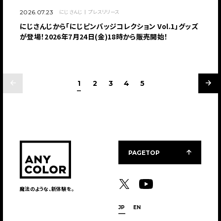
にじさんじ
プレスリリース
2026.07.23
にじさんじから「にじピンバッジコレクション Vol.1」グッズ
が登場！2026年7月24日(金)18時から販売開始！
1
2
3
4
5
PAGETOP
魔法のような、新体験を。
JP
EN