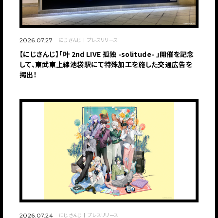
にじさんじ
プレスリリース
2026.07.27
【にじさんじ】「叶 2nd LIVE 孤独 -solitude- 」開催を記念
して、東武東上線池袋駅にて特殊加工を施した交通広告を
掲出！
にじさんじ
プレスリリース
2026.07.24