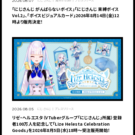
にじさんじ
海外VTuber
プレスリリース
2026.08.07
「にじさんじ がんばらないボイス」「にじさんじ 束縛ボイス
Vol.2」、「ボイスビジュアルカード」2026年8月14日(金)12
時より販売決定！
にじさんじ
プレスリリース
2026.08.05
リゼ・ヘルエスタ（VTuberグループ「にじさんじ」所属）登録
者100万人を記念して「Lize Helesta Celebration
Goods」を2026年8月5日(水)18時～受注販売開始！