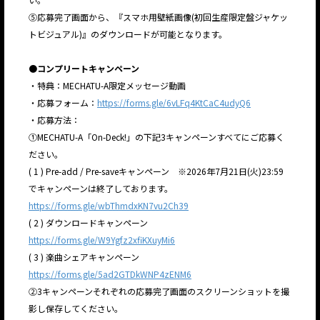
⑤応募完了画面から、『スマホ用壁紙画像(初回生産限定盤ジャケッ
トビジュアル)』のダウンロードが可能となります。
●コンプリートキャンペーン
・特典：MECHATU-A限定メッセージ動画
・応募フォーム：
https://forms.gle/6vLFq4KtCaC4udyQ6
・応募方法：
①MECHATU-A「On-Deck!」の下記3キャンペーンすべてにご応募く
ださい。
( 1 ) Pre-add / Pre-saveキャンペーン ※2026年7月21日(火)23:59
でキャンペーンは終了しております。
https://forms.gle/wbThmdxKN7vu2Ch39
( 2 ) ダウンロードキャンペーン
https://forms.gle/W9Ygfz2xfiKXuyMi6
( 3 ) 楽曲シェアキャンペーン
https://forms.gle/5ad2GTDkWNP4zENM6
②3キャンペーンそれぞれの応募完了画面のスクリーンショットを撮
影し保存してください。