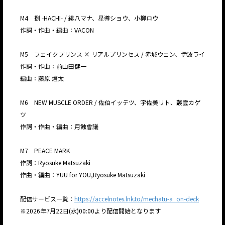
M4 捌 -HACHI- / 緋八マナ、星導ショウ、小柳ロウ
作詞・作曲・編曲：VACON
M5 フェイクプリンス × リアルプリンセス / 赤城ウェン、伊波ライ
作詞・作曲：前山田健一
編曲：藤原 燈太
M6 NEW MUSCLE ORDER / 佐伯イッテツ、宇佐美リト、叢雲カゲ
ツ
作詞・作曲・編曲：月蝕會議
M7 PEACE MARK
作詞：Ryosuke Matsuzaki
作曲・編曲：YUU for YOU,Ryosuke Matsuzaki
配信サービス一覧：
https://accelnotes.lnk.to/mechatu-a_on-deck
※2026年7月22日(水)00:00より配信開始となります