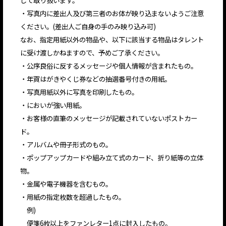
・写真内に差出人及び第三者のお体が映り込まないようご注意
ください。(差出人ご自身の手のみ映り込み可)
なお、指定用紙以外の物品や、以下に該当する物品はタレント
に受け渡しかねますので、予めご了承ください。
・公序良俗に反するメッセージや個人情報が含まれたもの。
・年賀はがきやくじ券などの抽選番号付きの用紙。
・写真用紙以外に写真を印刷したもの。
・においが強い用紙。
・お客様の直筆のメッセージが記載されていないポストカー
ド。
・アルバムや冊子形式のもの。
・ポップアップカードや組み立て式のカード、折り紙等の立体
物。
・金属や電子機器を含むもの。
・用紙の指定枚数を超過したもの。
例)
便箋6枚以上をファンレター1点に封入したもの。