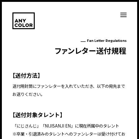
Fan Letter Regulations
フ
ァ
ン
レ
タ
ー
送
付
規
程
【
送付方法
】
送付用封筒にファンレターを入れていただき、以下の宛先まで
お送りください。
【
送付対象タレント
】
「にじさんじ」「NIJISANJI EN」に現在所属中のタレント
※卒業・引退済みのタレントへのファンレターは受け付けてお