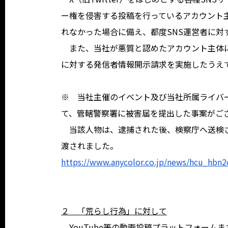
ー権を侵害する投稿を行っているアカウント
れなかった場合に備え、都度SNS運営者に対
また、当社が悪質と認めたアカウント主体に
に対する発信者情報開示請求を実施したうえ
※ 当社主催のイベント及び当社所属ライバ
て、管轄警察署に被害届を提出した事案がご
当該人物は、逮捕された後、検察庁へ送検さ
渡されました。
https://www.anycolor.co.jp/news/hcu_hbn
２ 「荒らし行為」に対して
YouTube等の動画投稿プラットフォームまた