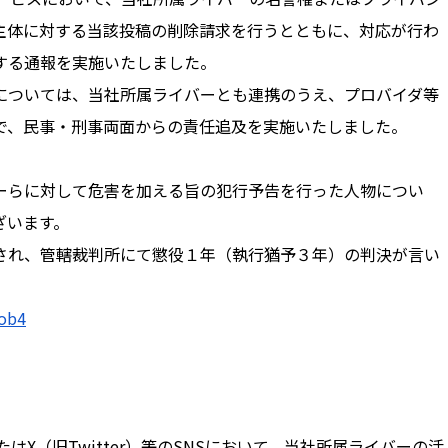
主体に対する当該投稿の削除請求を行うとともに、対応が行わ
する通報を実施いたしました。
ついては、当社所属ライバーとも連携のうえ、プロバイダ等
で、民事・刑事両面からの責任追及を実施いたしました。
ーらに対して危害を加える旨の犯行予告を行った人物につい
ざいます。
れ、管轄裁判所にて懲役１年（執行猶予３年）の判決が言い
2ob4
はX（旧Twitter）等のSNSにおいて、当社所属ライバーの活