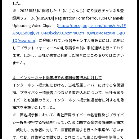
した。
※ 2023年5月に開設した「【にじさんじ】切り抜きチャンネル登
録用フォーム [NIJISANJI] Registration Form for YouTube Channels
Uploading Video Clips」（
https://docs.google.com/forms/d/e/1F
AIpQLSdBgjQvs_B-M9l5cky931yzmr8O2YHRQwLqMoTezKMPE-gO
1Q/viewform
）に登録されている各チャンネル管理者には、原則と
してプラットフォーマーへの削除請求の前に事前連絡を行っており
ます。しかし、当社が悪質と判断した場合にはこの限りではござい
ません。
４ インターネット掲示板での権利侵害行為に対して
インターネット掲示板における、当社所属ライバーに対する名誉毀
損、プライバシー権侵害につながる書き込みについて、当社所属ラ
イバーとも連携のうえ、インターネット掲示板運営者に対する削除
請求を実施いたしました。
※ 匿名掲示板において、当社所属ライバーの名誉権及びプライバ
シー権を侵害する投稿を行っていた者に関する発信者情報開示請求
に成功し、対象者に対して、損害賠償請求を行った事案がございま
す。なお、対象者との間では、これによって生じた損害を賠償して