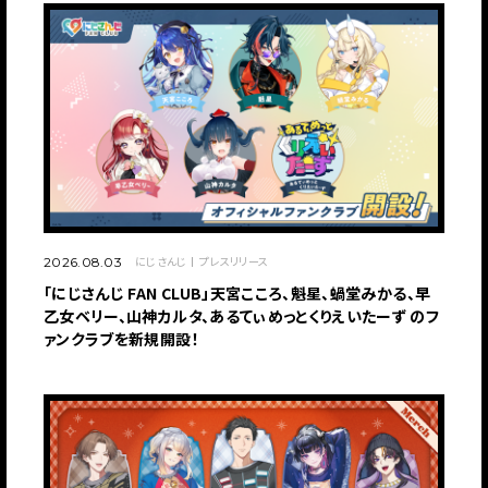
にじさんじ
プレスリリース
2026.08.03
「にじさんじ FAN CLUB」天宮こころ、魁星、蝸堂みかる、早
乙女ベリー、山神カルタ、あるてぃめっとくりえいたーず のフ
ァンクラブを新規開設！