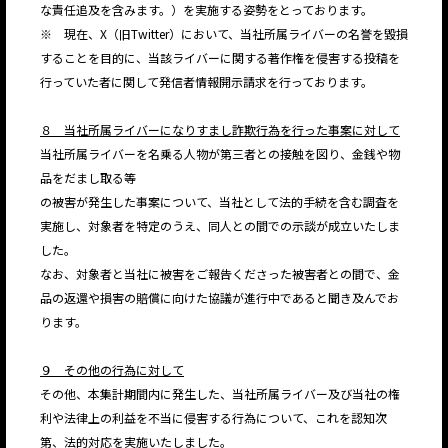
な責任追及を含みます。）を実施する姿勢をとっております。
※ 現在、X（旧Twitter）において、当社所属ライバーの名誉を毀損
することを目的に、当該ライバーに関する著作権を侵害する投稿を
行っていた者に関して発信者情報開示請求を行っております。
８ 当社所属ライバーになりすまし詐欺行為を行った事案に対して
当社所属ライバーを名乗る人物が第三者との接触を図り、金銭や物
品をだまし取る等
の被害が発生した事案について、当社として法的手続を含む調査を
実施し、対象者を特定のうえ、同人との間での示談が成立いたしま
した。
なお、対象者と当社に被害をご報告くださった被害者との間で、金
品の返還や損害の賠償に向けた協議が進行中であると聞き及んでお
ります。
９ その他の行為に対して
その他、本集計期間内に発生した、当社所属ライバー及び当社の権
利や法律上の利益を不当に侵害する行為について、これを認知次
第、法的対応を実施いたしました。