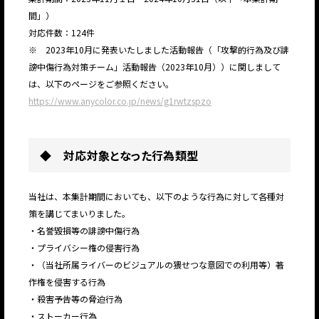
間」）
対応件数：124件
※ 2023年10月に発表いたしました活動報告（「攻撃的行為及び誹
謗中傷行為対策チーム」活動報告（2023年10月））に関しまして
は、以下のページをご参照ください。
https://www.anycolor.co.jp/news/g1rwtzspzo
◆ 対応対象となった行為類型
当社は、本集計期間においても、以下のような行為に対して各種対
策を講じてまいりました。
・名誉毀損等の誹謗中傷行為
・プライバシー権の侵害行為
・（当社所属ライバーのビジュアルの猥せつな意図での利用等）著
作権を侵害する行為
・殺害予告等の脅迫行為
・ストーカー行為