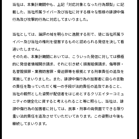
当社は、本集計期間中も、上記「対応対象となった行為類型」に記
載した、当社所属ライバー及び当社に対する様々な態様の誹謗中傷
行為及び攻撃的行為に対応してまいりました。
当社としては、論評の域を明らかに逸脱する形で、徒に当社所属ラ
イバー及び当社の権利を侵害するものと認められる発信を決して看
過いたしません。
そのため、本集計期間においては、こういった発信に対しては積極
的に発信者情報開示請求、それに引き続く損害賠償請求、侮辱罪・
名誉毀損罪・業務妨害罪・脅迫罪等を根拠とする刑事責任の追及を
実施してまいりました。また、誹謗中傷行為の加害者に自らの言動
JP
EN
の責任を取っていただく唯一の手段が法的責任の追及であること、
当社の毅然とした姿勢が配信者をはじめとするクリエイターコミュ
ニティの健全化に資すると考えられること等に照らし、当社は、誹
謗中傷行為の加害者に対しては、民事・刑事の両側面でできる限り
重い法的責任を追及させていただいております。この姿勢は今後も
継続してまいります。
JP
EN