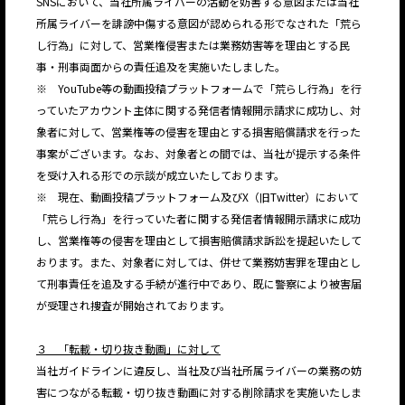
SNSにおいて、当社所属ライバーの活動を妨害する意図または当社
所属ライバーを誹謗中傷する意図が認められる形でなされた「荒ら
し行為」に対して、営業権侵害または業務妨害等を理由とする民
事・刑事両面からの責任追及を実施いたしました。
※ YouTube等の動画投稿プラットフォームで「荒らし行為」を行
っていたアカウント主体に関する発信者情報開示請求に成功し、対
象者に対して、営業権等の侵害を理由とする損害賠償請求を行った
事案がございます。なお、対象者との間では、当社が提示する条件
を受け入れる形での示談が成立いたしております。
※ 現在、動画投稿プラットフォーム及びX（旧Twitter）において
「荒らし行為」を行っていた者に関する発信者情報開示請求に成功
し、営業権等の侵害を理由として損害賠償請求訴訟を提起いたして
おります。また、対象者に対しては、併せて業務妨害罪を理由とし
て刑事責任を追及する手続が進行中であり、既に警察により被害届
が受理され捜査が開始されております。
３ 「転載・切り抜き動画」に対して
当社ガイドラインに違反し、当社及び当社所属ライバーの業務の妨
害につながる転載・切り抜き動画に対する削除請求を実施いたしま