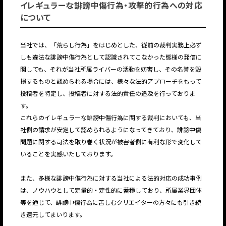
イレギュラーな誹謗中傷行為・攻撃的行為への対応
について
当社では、「荒らし行為」をはじめとした、従前の裁判実務上必ず
しも違法な誹謗中傷行為として認識されてこなかった態様の発信に
関しても、それが当社所属ライバーの活動を妨害し、その名誉を毀
損するものと認められる場合には、様々な法的アプローチをもって
投稿者を特定し、投稿者に対する法的責任の追及を行っておりま
す。
これらのイレギュラーな誹謗中傷行為に関する裁判においても、当
社側の請求が安定して認められるようになってきており、誹謗中傷
問題に関する司法を取り巻く状況が被害者側に有利な形で変化して
いることを実感いたしております。
また、多様な誹謗中傷行為に対する当社による法的対応の成功事例
は、ノウハウとして定量的・定性的に蓄積しており、所属業界団体
等を通じて、誹謗中傷行為に苦しむクリエイターの方々にも引き続
き還元してまいります。