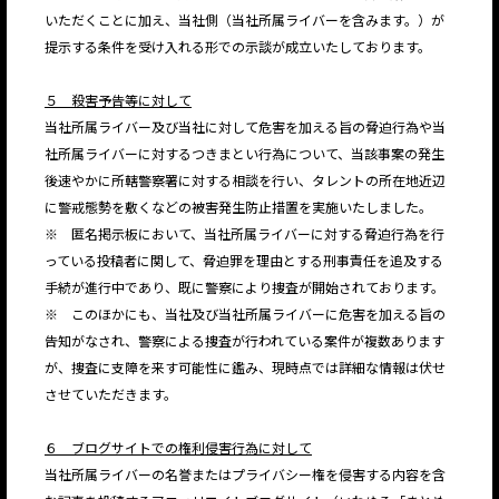
いただくことに加え、当社側（当社所属ライバーを含みます。）が
提示する条件を受け入れる形での示談が成立いたしております。
５ 殺害予告等に対して
当社所属ライバー及び当社に対して危害を加える旨の脅迫行為や当
社所属ライバーに対するつきまとい行為について、当該事案の発生
後速やかに所轄警察署に対する相談を行い、タレントの所在地近辺
に警戒態勢を敷くなどの被害発生防止措置を実施いたしました。
※ 匿名掲示板において、当社所属ライバーに対する脅迫行為を行
っている投稿者に関して、脅迫罪を理由とする刑事責任を追及する
手続が進行中であり、既に警察により捜査が開始されております。
※ このほかにも、当社及び当社所属ライバーに危害を加える旨の
告知がなされ、警察による捜査が行われている案件が複数あります
が、捜査に支障を来す可能性に鑑み、現時点では詳細な情報は伏せ
させていただきます。
６ ブログサイトでの権利侵害行為に対して
当社所属ライバーの名誉またはプライバシー権を侵害する内容を含