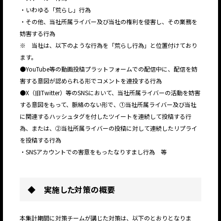
・いわゆる「荒らし」行為
・その他、当社所属ライバー及び当社の権利を侵害し、その業務を
妨害する行為
※ 当社は、以下のような行為を「荒らし行為」と位置付けており
ます。
●YouTube等の動画投稿プラットフォームでの配信中に、配信を妨
害する意図が認められる形でコメントを連投する行為
●X（旧Twitter）等のSNSにおいて、当社所属ライバーの活動を妨害
する意図をもって、脈絡のない形で、①当社所属ライバー及び当社
に関連するハッシュタグを付したツイートを連続して投稿する行
為、または、②当社所属ライバーの投稿に対して連続したリプライ
を投稿する行為
・SNSアカウントでの害意をもったなりすまし行為 等
◆ 実施した対策の概要
本集計期間に対策チームが講じた対策は、以下のとおりとなりま