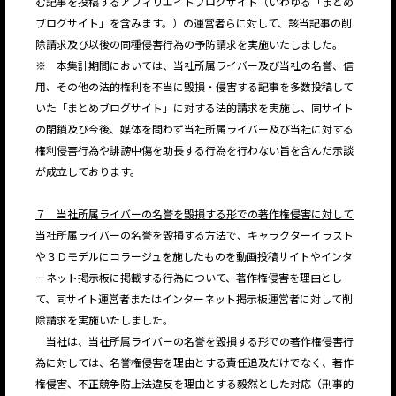
む記事を投稿するアフィリエイトブログサイト（いわゆる「まとめ
ブログサイト」を含みます。）の運営者らに対して、該当記事の削
除請求及び以後の同種侵害行為の予防請求を実施いたしました。
※ 本集計期間においては、当社所属ライバー及び当社の名誉、信
用、その他の法的権利を不当に毀損・侵害する記事を多数投稿して
いた「まとめブログサイト」に対する法的請求を実施し、同サイト
の閉鎖及び今後、媒体を問わず当社所属ライバー及び当社に対する
権利侵害行為や誹謗中傷を助長する行為を行わない旨を含んだ示談
が成立しております。
７ 当社所属ライバーの名誉を毀損する形での著作権侵害に対して
当社所属ライバーの名誉を毀損する方法で、キャラクターイラスト
や３Ｄモデルにコラージュを施したものを動画投稿サイトやインタ
ーネット掲示板に掲載する行為について、著作権侵害を理由とし
て、同サイト運営者またはインターネット掲示板運営者に対して削
除請求を実施いたしました。
当社は、当社所属ライバーの名誉を毀損する形での著作権侵害行
為に対しては、名誉権侵害を理由とする責任追及だけでなく、著作
権侵害、不正競争防止法違反を理由とする毅然とした対応（刑事的