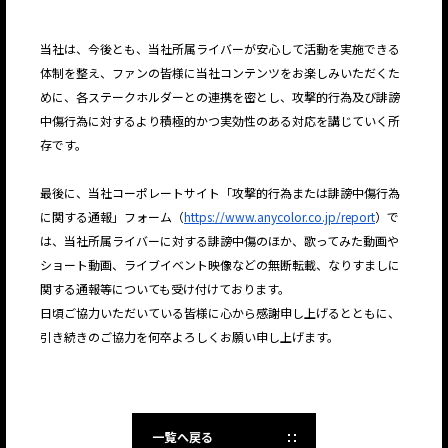
当社は、今後とも、当社所属ライバーが安心して活動を実施できる
体制を整え、ファンの皆様に当社コンテンツをお楽しみいただくた
めに、各ステークホルダーとの連携を密とし、攻撃的行為及び誹謗
中傷行為に対するより積極的かつ実効性のある対応を講じていく所
存です。
最後に、当社コーポレートサイト「攻撃的行為または誹謗中傷行為
に関する通報」フォーム（
https://www.anycolor.co.jp/report
）で
は、当社所属ライバーに対する誹謗中傷のほか、歌ってみた動画や
ショート動画、ライブイベント映像などの無断転載、なりすましに
関する通報等についても受け付けております。
日頃ご協力いただいている皆様に心から感謝申し上げるとともに、
引き続きのご協力を何卒よろしくお願い申し上げます。
一覧へ戻る