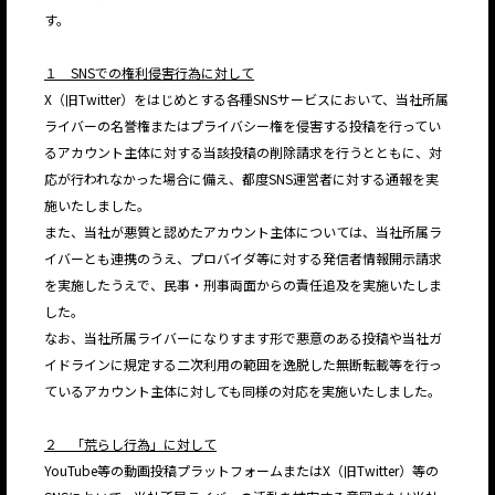
す。
１ SNSでの権利侵害行為に対して
X（旧Twitter）をはじめとする各種SNSサービスにおいて、当社所属
ライバーの名誉権またはプライバシー権を侵害する投稿を行ってい
るアカウント主体に対する当該投稿の削除請求を行うとともに、対
応が行われなかった場合に備え、都度SNS運営者に対する通報を実
施いたしました。
また、当社が悪質と認めたアカウント主体については、当社所属ラ
イバーとも連携のうえ、プロバイダ等に対する発信者情報開示請求
を実施したうえで、民事・刑事両面からの責任追及を実施いたしま
した。
なお、当社所属ライバーになりすます形で悪意のある投稿や当社ガ
イドラインに規定する二次利用の範囲を逸脱した無断転載等を行っ
ているアカウント主体に対しても同様の対応を実施いたしました。
２ 「荒らし行為」に対して
YouTube等の動画投稿プラットフォームまたはX（旧Twitter）等の