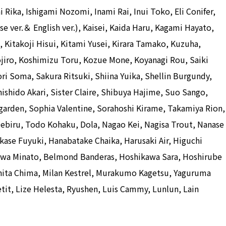
i Rika, Ishigami Nozomi, Inami Rai, Inui Toko, Eli Conifer,
e ver.＆ English ver.), Kaisei, Kaida Haru, Kagami Hayato,
, Kitakoji Hisui, Kitami Yusei, Kirara Tamako, Kuzuha,
jiro, Koshimizu Toru, Kozue Mone, Koyanagi Rou, Saiki
ri Soma, Sakura Ritsuki, Shiina Yuika, Shellin Burgundy,
Shishido Akari, Sister Claire, Shibuya Hajime, Suo Sango,
garden, Sophia Valentine, Sorahoshi Kirame, Takamiya Rion,
ebiru, Todo Kohaku, Dola, Nagao Kei, Nagisa Trout, Nanase
kase Fuyuki, Hanabatake Chaika, Harusaki Air, Higuchi
uwa Minato, Belmond Banderas, Hoshikawa Sara, Hoshirube
ta Chima, Milan Kestrel, Murakumo Kagetsu, Yaguruma
etit, Lize Helesta, Ryushen, Luis Cammy, Lunlun, Lain