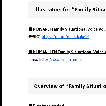
Illustrators for “Family Situa
■ NIJISANJI Family Situational Voice Vol
未知欠:
https://x.com/michikake16
■ NIJISANJI EN Family Situational Voice 
nima:
https://x.com/n_n_nima
Overview of “Family Situatio
■ Purchase period