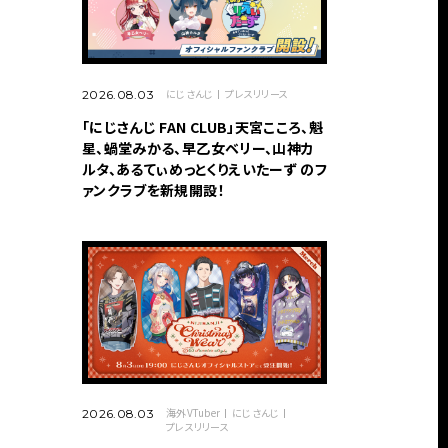
にじさんじ
プレスリリース
2026.08.03
「にじさんじ FAN CLUB」天宮こころ、魁
星、蝸堂みかる、早乙女ベリー、山神カ
ルタ、あるてぃめっとくりえいたーず のフ
ァンクラブを新規開設！
海外VTuber
にじさんじ
2026.08.03
プレスリリース