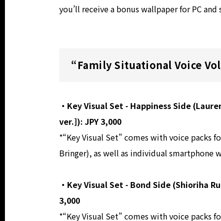
you’ll receive a bonus wallpaper for PC and
“Family Situational Voice Vol
・Key Visual Set - Happiness Side (Lauren
ver.]): JPY 3,000
*“Key Visual Set” comes with voice packs fo
Bringer), as well as individual smartphone wa
・Key Visual Set - Bond Side (Shioriha Rur
3,000
*“Key Visual Set” comes with voice packs for