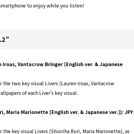
 smartphone to enjoy while you listen!
.2”
 Iroas, Vantacrow Bringer [English ver. & Japanese
r the two key visual Livers (Lauren Iroas, Vantacrow
llpapers of each Liver’s key visual.
i, Maria Marionette [English ver. & Japanese ver.]): JPY
 the key visual Livers (Shioriha Ruri, Maria Marionette), as