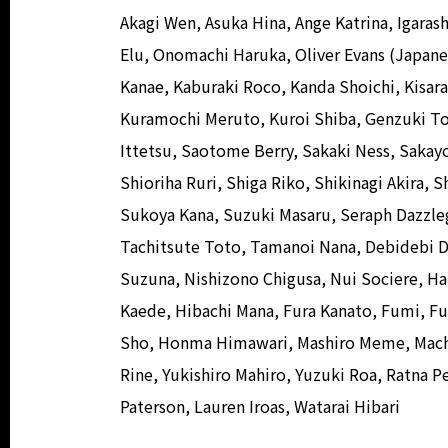
Akagi Wen, Asuka Hina, Ange Katrina, Igarash
Elu, Onomachi Haruka, Oliver Evans (Japanes
Kanae, Kaburaki Roco, Kanda Shoichi, Kisara
Kuramochi Meruto, Kuroi Shiba, Genzuki To
Ittetsu, Saotome Berry, Sakaki Ness, Sakayo
Shioriha Ruri, Shiga Riko, Shikinagi Akira, 
Sukoya Kana, Suzuki Masaru, Seraph Dazzle
Tachitsute Toto, Tamanoi Nana, Debidebi D
Suzuna, Nishizono Chigusa, Nui Sociere, Ha
Kaede, Hibachi Mana, Fura Kanato, Fumi, F
Sho, Honma Himawari, Mashiro Meme, Machi
Rine, Yukishiro Mahiro, Yuzuki Roa, Ratna P
Paterson, Lauren Iroas, Watarai Hibari