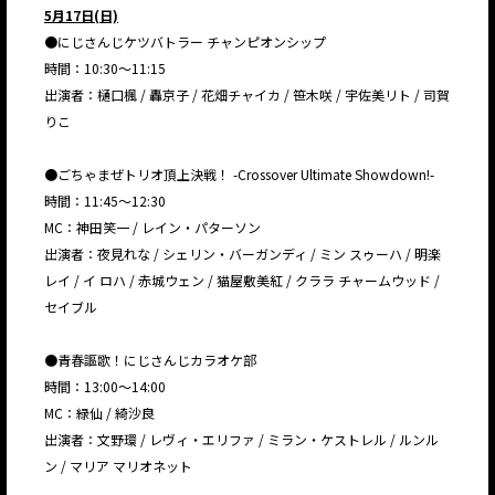
5月17日(日)
●にじさんじケツバトラー チャンピオンシップ
時間：10:30〜11:15
出演者：樋口楓 / 轟京子 / 花畑チャイカ / 笹木咲 / 宇佐美リト / 司賀
りこ
●ごちゃまぜトリオ頂上決戦！ -Crossover Ultimate Showdown!-
時間：11:45〜12:30
MC：神田笑一 / レイン・パターソン
出演者：夜見れな / シェリン・バーガンディ / ミン スゥーハ / 明楽
レイ / イ ロハ / 赤城ウェン / 猫屋敷美紅 / クララ チャームウッド /
セイブル
●青春謳歌！にじさんじカラオケ部
時間：13:00〜14:00
MC：緑仙 / 綺沙良
出演者：文野環 / レヴィ・エリファ / ミラン・ケストレル / ルンル
ン / マリア マリオネット