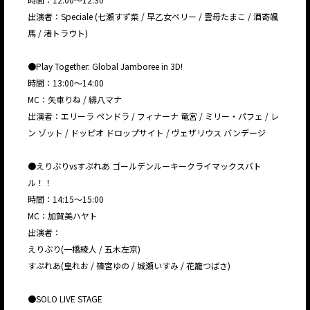
出演者：Speciale (七瀬すず菜 / 早乙女ベリー / 雲母たまこ / 酒寄颯
馬 / 渚トラウト)
●Play Together: Global Jamboree in 3D!
時間：13:00〜14:00
MC：矢車りね / 緋八マナ
出演者：エリーラ ペンドラ / フィナーナ 竜宮 / ミリー・パフェ / レ
ン ゾット / ドッピオ ドロップサイト / ヴェザリウス バンデージ
●えりぶりvsすぷれあ ゴールデンルーキークライマックスバト
ル！！
時間：14:15〜15:00
MC：加賀美ハヤト
出演者：
えりぶり(一橋綾人 / 五木左京)
すぷれあ(皇れお / 篠宮ゆの / 城瀬いすみ / 花籠つばさ)
●SOLO LIVE STAGE