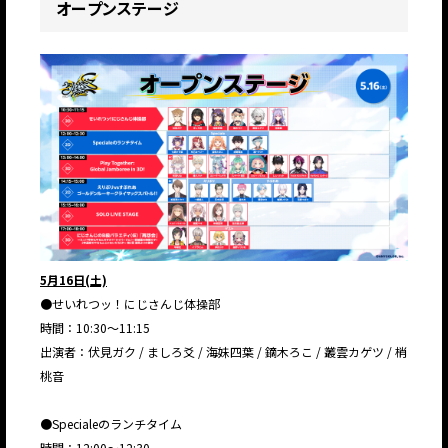
オープンステージ
5月16日(土)
●せいれつッ！にじさんじ体操部
時間：10:30～11:15
出演者：伏見ガク / ましろ爻 / 海妹四葉 / 鏑木ろこ / 叢雲カゲツ / 梢
桃音
●Specialeのランチタイム
時間：12:00～12:30