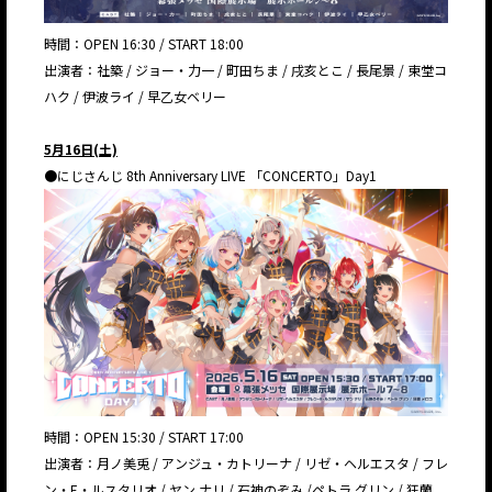
時間：OPEN 16:30 / START 18:00
出演者：社築 / ジョー・力一 / 町田ちま / 戌亥とこ / 長尾景 / 東堂コ
ハク / 伊波ライ / 早乙女ベリー
5月16日(土)
●にじさんじ 8th Anniversary LIVE 「CONCERTO」Day1
時間：OPEN 15:30 / START 17:00
出演者：月ノ美兎 / アンジュ・カトリーナ / リゼ・ヘルエスタ / フレ
ン・E・ルスタリオ / ヤン ナリ / 石神のぞみ /ペトラ グリン / 狂蘭