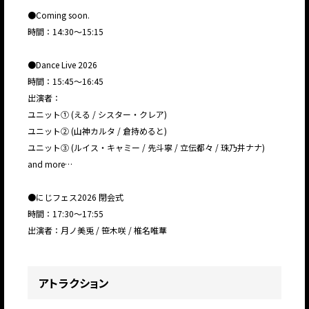
●Coming soon.
時間：14:30〜15:15
●Dance Live 2026
時間：15:45〜16:45
出演者：
ユニット① (える / シスター・クレア)
ユニット② (山神カルタ / 倉持めると)
ユニット③ (ルイス・キャミー / 先斗寧 / 立伝都々 / 珠乃井ナナ)
and more…
●にじフェス2026 閉会式
時間：17:30〜17:55
出演者：月ノ美兎 / 笹木咲 / 椎名唯華
アトラクション