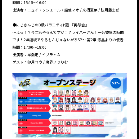
時間：15:15〜16:00
出演者：ニュイ・ソシエール / 魔使マオ / 来栖夏芽 / 弦月藤士郎
●にじさんじのB級バラエティ(仮) 『再怨会』
〜えっ！？今年もやるんですか！？ライバーさん！一芸披露の時間
です！2年連続でやるもんじゃないだろSP〜 第2章 漆黒よりの使者
時間：17:00〜18:00
出演者：早瀬走 / イブラヒム
ゲスト：卯月コウ / 魔界ノりりむ