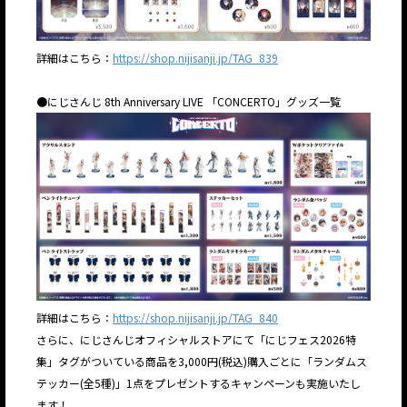
詳細はこちら：
https://shop.nijisanji.jp/TAG_839
●にじさんじ 8th Anniversary LIVE 「CONCERTO」グッズ一覧
詳細はこちら：
https://shop.nijisanji.jp/TAG_840
さらに、にじさんじオフィシャルストアにて「にじフェス2026特
集」タグがついている商品を3,000円(税込)購入ごとに「ランダムス
テッカー(全5種)」1点をプレゼントするキャンペーンも実施いたし
ます！