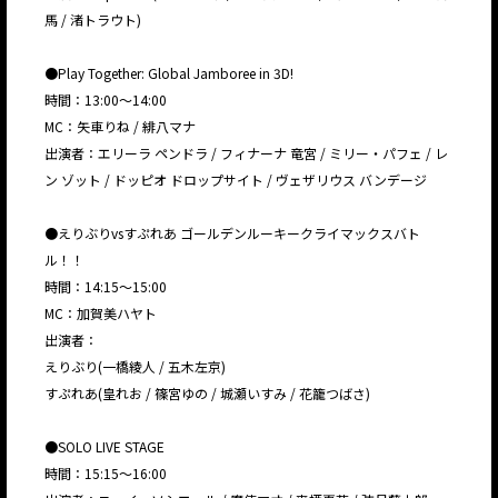
馬 / 渚トラウト)
●Play Together: Global Jamboree in 3D!
時間：13:00〜14:00
MC：矢車りね / 緋八マナ
出演者：エリーラ ペンドラ / フィナーナ 竜宮 / ミリー・パフェ / レ
ン ゾット / ドッピオ ドロップサイト / ヴェザリウス バンデージ
●えりぶりvsすぷれあ ゴールデンルーキークライマックスバト
ル！！
時間：14:15〜15:00
MC：加賀美ハヤト
出演者：
えりぶり(一橋綾人 / 五木左京)
すぷれあ(皇れお / 篠宮ゆの / 城瀬いすみ / 花籠つばさ)
●SOLO LIVE STAGE
時間：15:15〜16:00