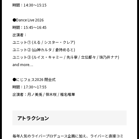
時間：14:30〜15:15
●Dance Live 2026
時間：15:45〜16:45
出演者：
ユニット① (える / シスター・クレア)
ユニット② (山神カルタ / 倉持めると)
ユニット③ (ルイス・キャミー / 先斗寧 / 立伝都々 / 珠乃井ナナ)
and more…
●にじフェス2026 閉会式
時間：17:30〜17:55
出演者：月ノ美兎 / 笹木咲 / 椎名唯華
アトラクション
毎年人気のライバープロデュース企画に加え、ライバーと直接コミ