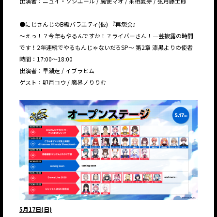
出演者：ニュイ・ソシエール / 魔使マオ / 来栖夏芽 / 弦月藤士郎
●にじさんじのB級バラエティ(仮) 『再怨会』
〜えっ！？今年もやるんですか！？ライバーさん！一芸披露の時間
です！2年連続でやるもんじゃないだろSP〜 第2章 漆黒よりの使者
時間：17:00〜18:00
出演者：早瀬走 / イブラヒム
ゲスト：卯月コウ / 魔界ノりりむ
5月17日(日)