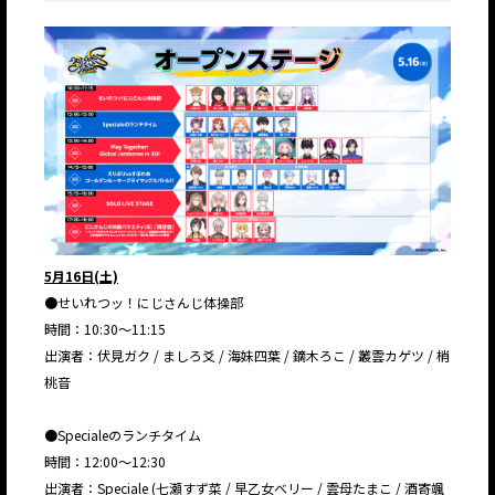
5月16日(土)
●せいれつッ！にじさんじ体操部
時間：10:30～11:15
出演者：伏見ガク / ましろ爻 / 海妹四葉 / 鏑木ろこ / 叢雲カゲツ / 梢
桃音
●Specialeのランチタイム
時間：12:00～12:30
出演者：Speciale (七瀬すず菜 / 早乙女ベリー / 雲母たまこ / 酒寄颯