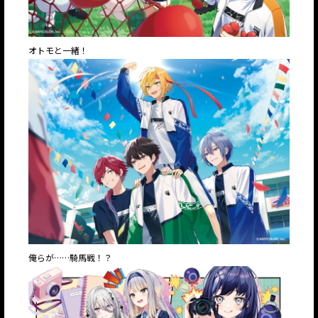
オトモと一緒！
俺らが……騎馬戦！？