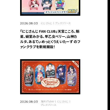
にじさんじ
プレスリリース
2026.08.03
「にじさんじ FAN CLUB」天宮こころ、魁
星、蝸堂みかる、早乙女ベリー、山神カ
ルタ、あるてぃめっとくりえいたーず のフ
ァンクラブを新規開設！
海外VTuber
にじさんじ
2026.08.03
プレスリリース