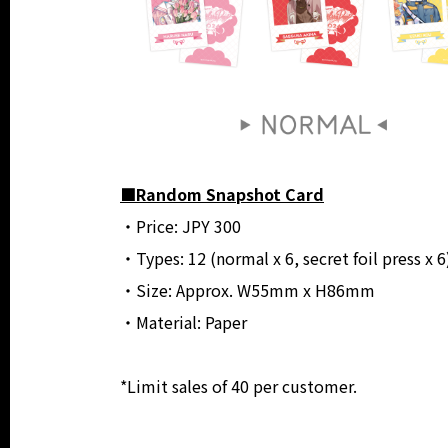
■Random Snapshot Card
・Price: JPY 300
・Types: 12 (normal x 6, secret foil press x 6
・Size: Approx. W55mm x H86mm
・Material: Paper
*Limit sales of 40 per customer.