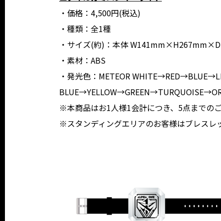
・価格：4,500円(税込)
・種類：全1種
・サイズ(約)：本体 W141mm×H267mm×D
・素材：ABS
・発光色：METEOR WHITE→RED→BLUE→L
BLUE→YELLOW→GREEN→TURQUOISE→OR
※本商品はお1人様1会計につき、5点までの
※スタンディングエリアのお客様はブレスレ