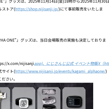
A ONE"」グッズは、2025年11月14日(金)18時から2025年11月30
ルストア(
https://shop.nijisanji.jp/
)にて事前販売をいたしま
e "ALPHA ONE"」グッズは、当日会場販売の実施も決定しておりま
com/nijisanji
app)、にじさんじ公式 イベント物販X（ht
式サイト(
https://www.nijisanji.jp/events/kagami_alphaone/
)
ください。