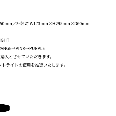
50mm／梱包時 W173mm×H295mm×D60mm
IGHT
ANGE→PINK→PURPLE
ご購入とさせていただきます。
ットライトの使用を推奨いたします。