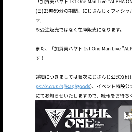
「加賀美ハヤト 1st One Man Live "ALPH
(日)23時59分の期間、にじさんじオフィシャ
す。
※受注販売ではなく在庫販売になります。
また、「加賀美ハヤト 1st One Man Liv
す！
詳細につきましては順次にじさんじ公式X(https://x.
ps://x.com/nijisanji
goods
)、イベント特設公
にてお知らせいたしますので、続報をお待ち