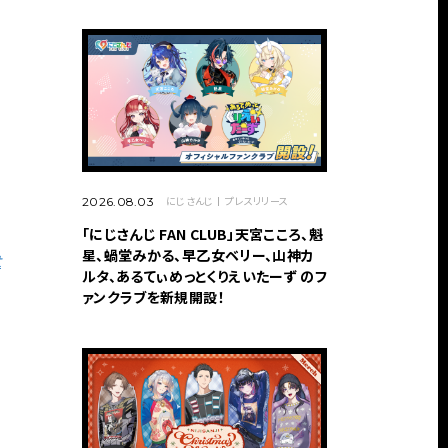
日
にじさんじ
プレスリリース
2026.08.03
「にじさんじ FAN CLUB」天宮こころ、魁
星、蝸堂みかる、早乙女ベリー、山神カ
t
ルタ、あるてぃめっとくりえいたーず のフ
ァンクラブを新規開設！