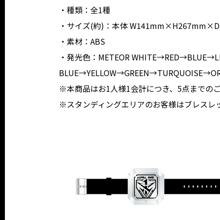
・種類：全1種
・サイズ(約)：本体 W141mm×H267mm×D
・素材：ABS
・発光色：METEOR WHITE→RED→BLUE→L
BLUE→YELLOW→GREEN→TURQUOISE→OR
※本商品はお1人様1会計につき、5点までの
※スタンディングエリアのお客様はブレスレ