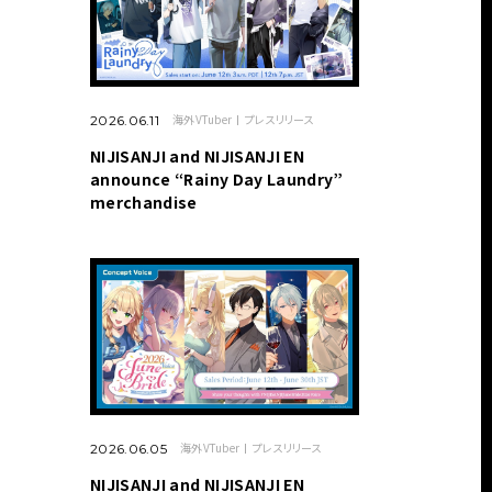
海外VTuber
プレスリリース
2026.06.11
NIJISANJI and NIJISANJI EN
announce “Rainy Day Laundry”
merchandise
海外VTuber
プレスリリース
2026.06.05
NIJISANJI and NIJISANJI EN