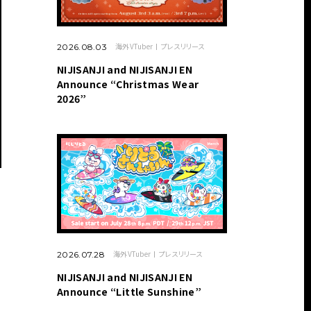
海外VTuber
プレスリリース
2026.08.03
NIJISANJI and NIJISANJI EN
Announce “Christmas Wear
2026”
海外VTuber
プレスリリース
2026.07.28
NIJISANJI and NIJISANJI EN
Announce “Little Sunshine”