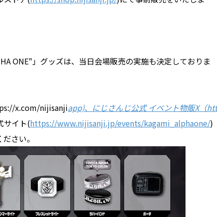
e "ALPHA ONE"」グッズは、当日会場販売の実施も決定しておりま
com/nijisanji
app)、にじさんじ公式 イベント物販X（ht
式サイト(
https://www.nijisanji.jp/events/kagami_alphaone/
)
ください。