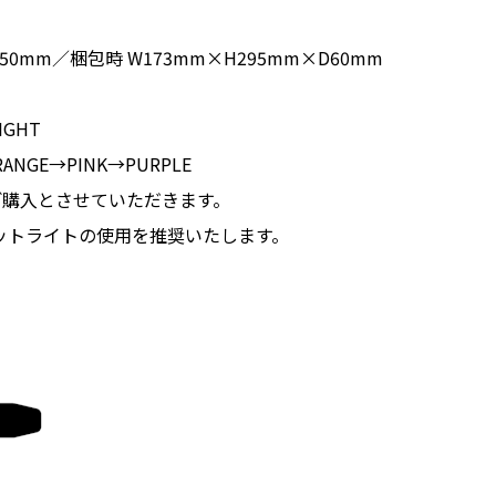
50mm／梱包時 W173mm×H295mm×D60mm
IGHT
ANGE→PINK→PURPLE
ご購入とさせていただきます。
ットライトの使用を推奨いたします。