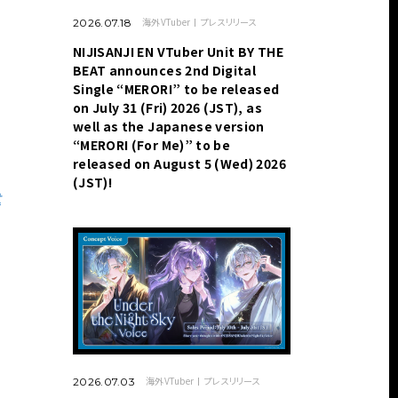
海外VTuber
プレスリリース
2026.07.18
NIJISANJI EN VTuber Unit BY THE
BEAT announces 2nd Digital
Single “MERORI” to be released
on July 31 (Fri) 2026 (JST), as
well as the Japanese version
“MERORI (For Me)” to be
released on August 5 (Wed) 2026
(JST)!
t
海外VTuber
プレスリリース
2026.07.03