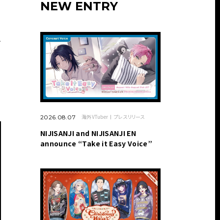
NEW ENTRY
A
海外VTuber
プレスリリース
2026.08.07
NIJISANJI and NIJISANJI EN
announce “Take it Easy Voice”