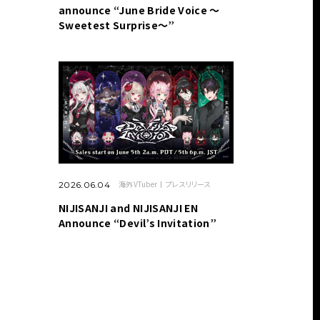
announce “June Bride Voice ～
Sweetest Surprise～”
海外VTuber
プレスリリース
2026.06.04
NIJISANJI and NIJISANJI EN
Announce “Devil’s Invitation”