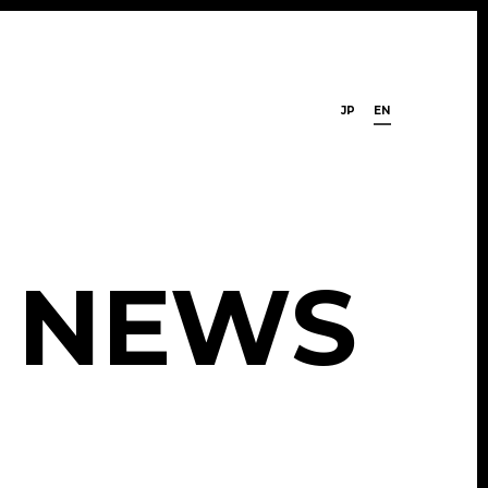
JP
EN
N
E
W
S