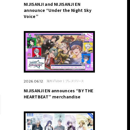
NIJISANJI and NIJISANJI EN
announce “Under the Night Sky
Voice”
海外VTuber
プレスリリース
2026.06.12
NIJISANJI EN announces “BY THE
HEARTBEAT” merchandise