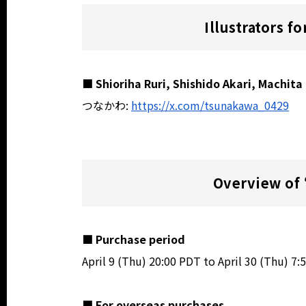
Illustrators f
■ Shioriha Ruri, Shishido Akari, Machit
つなかわ:
https://x.com/tsunakawa_0429
Overview of 
■ Purchase period
April 9 (Thu) 20:00 PDT to April 30 (Thu) 7
■ For overseas purchases