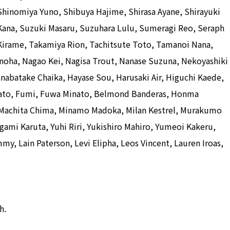
, Shinomiya Yuno, Shibuya Hajime, Shirasa Ayane, Shirayuki
ana, Suzuki Masaru, Suzuhara Lulu, Sumeragi Reo, Seraph
 Kirame, Takamiya Rion, Tachitsute Toto, Tamanoi Nana,
oha, Nagao Kei, Nagisa Trout, Nanase Suzuna, Nekoyashiki
abatake Chaika, Hayase Sou, Harusaki Air, Higuchi Kaede,
anato, Fumi, Fuwa Minato, Belmond Banderas, Honma
Machita Chima, Minamo Madoka, Milan Kestrel, Murakumo
ami Karuta, Yuhi Riri, Yukishiro Mahiro, Yumeoi Kakeru,
my, Lain Paterson, Levi Elipha, Leos Vincent, Lauren Iroas,
h.