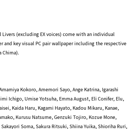
l Livers (excluding EX voices) come with an individual
r and key visual PC pair wallpaper including the respective
ta Chima).
Amamiya Kokoro, Amemori Sayo, Ange Katrina, Igarashi
himi Ichigo, Umise Yotsuha, Emma August, Eli Conifer, Elu,
 Kaisei, Kaida Haru, Kagami Hayato, Kadou Mikaru, Kanae,
ra Tamako, Kurusu Natsume, Genzuki Tojiro, Kozue Mone,
Sakayori Soma, Sakura Ritsuki, Shiina Yuika, Shioriha Ruri,