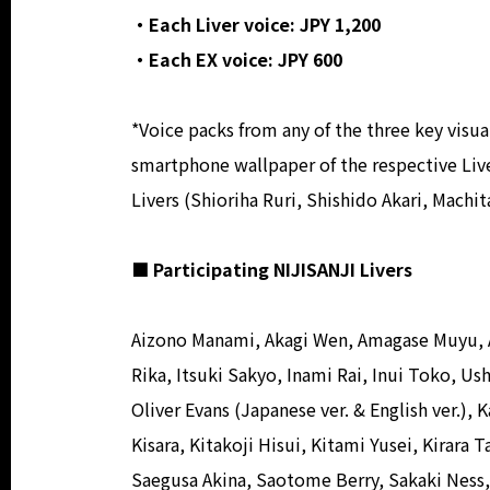
・Each Liver voice: JPY 1,200
・Each EX voice: JPY 600
*Voice packs from any of the three key visua
smartphone wallpaper of the respective Live
Livers (Shioriha Ruri, Shishido Akari, Machi
■ Participating NIJISANJI Livers
Aizono Manami, Akagi Wen, Amagase Muyu, 
Rika, Itsuki Sakyo, Inami Rai, Inui Toko, Us
Oliver Evans (Japanese ver. & English ver.),
Kisara, Kitakoji Hisui, Kitami Yusei, Kira
Saegusa Akina, Saotome Berry, Sakaki Ness, 