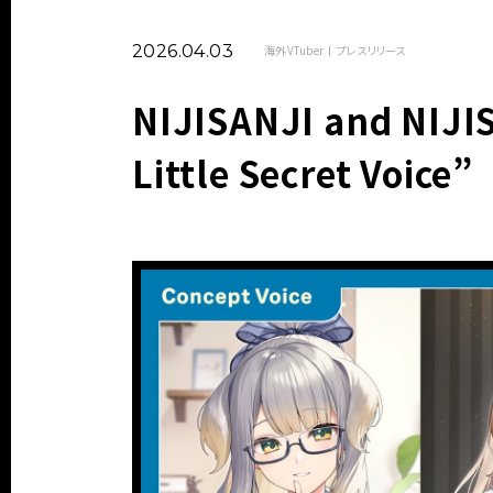
2026.04.03
海外VTuber
プレスリリース
NIJISANJI and NIJI
Little Secret Voice”