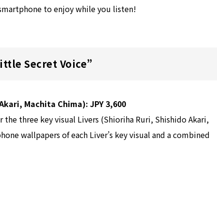
 smartphone to enjoy while you listen!
ittle Secret Voice”
 Akari, Machita Chima): JPY 3,600
 the three key visual Livers (Shioriha Ruri, Shishido Akari,
phone wallpapers of each Liver’s key visual and a combined