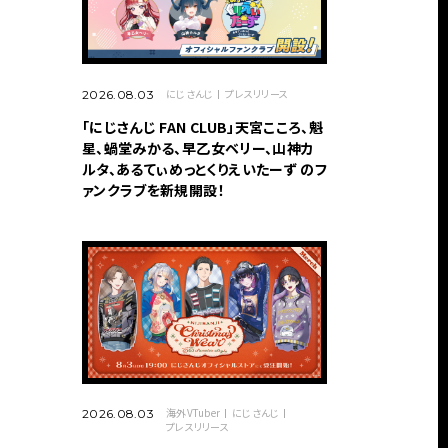
にじさんじ
プレスリリース
2026.08.03
「にじさんじ FAN CLUB」天宮こころ、魁
星、蝸堂みかる、早乙女ベリー、山神カ
ルタ、あるてぃめっとくりえいたーず のフ
ァンクラブを新規開設！
海外VTuber
にじさんじ
2026.08.03
プレスリリース