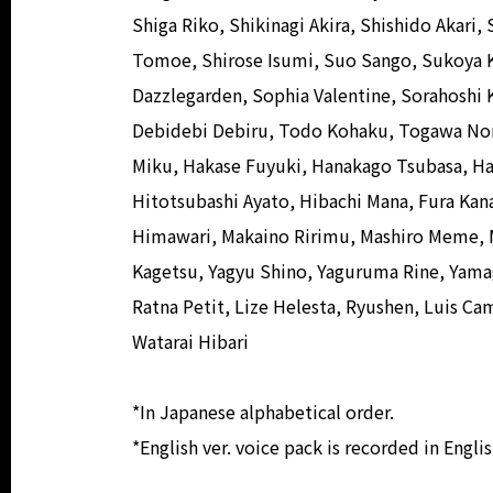
Shiga Riko, Shikinagi Akira, Shishido Akari
Tomoe, Shirose Isumi, Suo Sango, Sukoya K
Dazzlegarden, Sophia Valentine, Sorahoshi
Debidebi Debiru, Todo Kohaku, Togawa Non
Miku, Hakase Fuyuki, Hanakago Tsubasa, Han
Hitotsubashi Ayato, Hibachi Mana, Fura K
Himawari, Makaino Ririmu, Mashiro Meme, 
Kagetsu, Yagyu Shino, Yaguruma Rine, Yamag
Ratna Petit, Lize Helesta, Ryushen, Luis Cam
Watarai Hibari
*In Japanese alphabetical order.
*English ver. voice pack is recorded in Englis