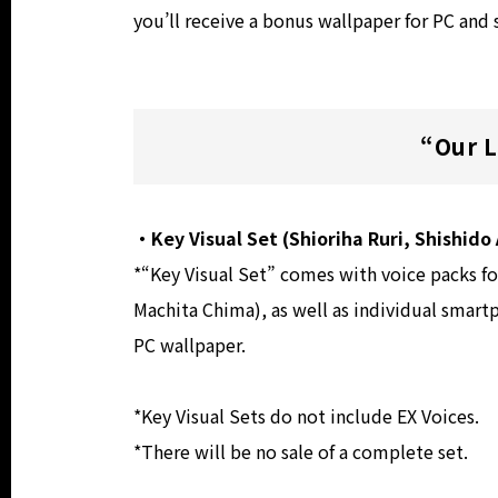
you’ll receive a bonus wallpaper for PC and
“Our L
・Key Visual Set (Shioriha Ruri, Shishido
*“Key Visual Set” comes with voice packs for
Machita Chima), as well as individual smart
PC wallpaper.
*Key Visual Sets do not include EX Voices.
*There will be no sale of a complete set.