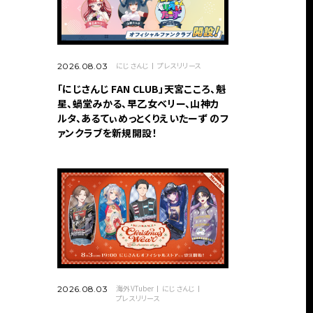
にじさんじ
プレスリリース
2026.08.03
「にじさんじ FAN CLUB」天宮こころ、魁
星、蝸堂みかる、早乙女ベリー、山神カ
ルタ、あるてぃめっとくりえいたーず のフ
ァンクラブを新規開設！
海外VTuber
にじさんじ
2026.08.03
プレスリリース