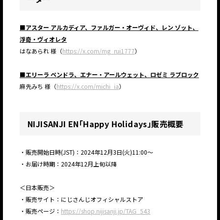
■アスター アルカディア、ファルガー・オーヴィド、レン ゾット、
浮奇・ヴィオレタ
JP
EN
はなあられ 様（
https://x.com/mg_rui1777
）
■エリーラ ペンドラ、エナー・アールウェット、ロゼミ ラブロック
麻先みち 様（
https://x.com/michi_ia
）
NIJISANJI EN「Happy Holidays」販売概要
・販売開始日時(JST)：2024年12月3日(火)11:00～
・お届け時期：2024年12月上旬以降
＜日本販売＞
・販売サイト：にじさんじオフィシャルストア
・販売ページ：
https://shop.nijisanji.jp/TAG_543