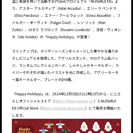
主に英語を用いて活動するVTuberプロジェクト「NIJISANJI EN」よ
り、アスター アルカディア（Aster Arcadia）、エリーラ ペンドラ
（Elira Pendora）、エナー・アールウェット（Enna Alouette）、フ
ァルガー・オーヴィド（Fulgur Ovid）、レン ゾット（Ren
Zotto）、ロゼミ ラブロック（Rosemi Lovelock）、浮奇・ヴィオレ
タ（Uki Violeta）の「Happy Holidays」が登場！
ラインナップは、ホリデーシーズンをイメージした華やかな撮りお
ろしビジュアルを使用した、アクリルスタンド、ホログラム缶バッ
ジ、ランダムコレクションカード、しゃかしゃかキーホルダー、ラ
イバーそれぞれが描いたイラストを元に作成した、アグリーセータ
ー風キーホルダー、プレートの計6種。
「Happy Holidays」は、2024年12月3日(火)11時(JST)から、にじさ
んじオフィシャルストア（
https://shop.nijisanji.jp/
）とNIJISANJI
EN Official Store（
https://nijisanji-store.com/
）にて販売を開始いた
します。