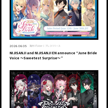
海外VTuber
プレスリリース
2026.06.05
NIJISANJI and NIJISANJI EN announce “June Bride
Voice ～Sweetest Surprise～”