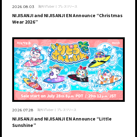
海外VTuber
プレスリリース
2026.08.03
NIJISANJI and NIJISANJI EN Announce “Christmas
Wear 2026”
海外VTuber
プレスリリース
2026.07.28
NIJISANJI and NIJISANJI EN Announce “Little
Sunshine”