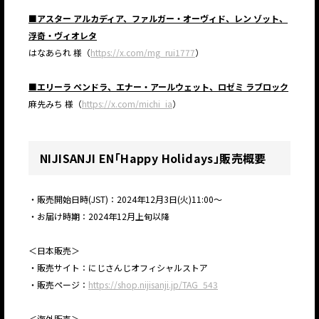
■アスター アルカディア、ファルガー・オーヴィド、レン ゾット、
JP
EN
浮奇・ヴィオレタ
はなあられ 様（
https://x.com/mg_rui1777
）
■エリーラ ペンドラ、エナー・アールウェット、ロゼミ ラブロック
麻先みち 様（
https://x.com/michi_ia
）
NIJISANJI EN「Happy Holidays」販売概要
・販売開始日時(JST)：2024年12月3日(火)11:00～
・お届け時期：2024年12月上旬以降
＜日本販売＞
・販売サイト：にじさんじオフィシャルストア
・販売ページ：
https://shop.nijisanji.jp/TAG_543
＜海外販売＞