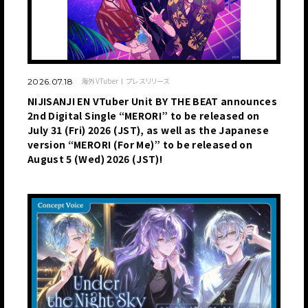
海外VTuber
プレスリリース
2026.07.18
NIJISANJI EN VTuber Unit BY THE BEAT announces
2nd Digital Single “MERORI” to be released on
July 31 (Fri) 2026 (JST), as well as the Japanese
version “MERORI (For Me)” to be released on
August 5 (Wed) 2026 (JST)!