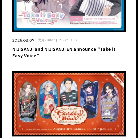
海外VTuber
プレスリリース
2026.08.07
NIJISANJI and NIJISANJI EN announce “Take it
Easy Voice”