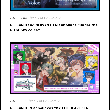
海外VTuber
プレスリリース
2026.07.03
NIJISANJI and NIJISANJI EN announce “Under the
Night Sky Voice”
海外VTuber
プレスリリース
2026.06.12
NIJISANJI EN announces “BY THE HEARTBEAT”