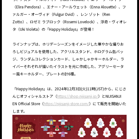
（Elira Pendora）、エナー・アールウェット（Enna Alouette）、フ
ァルガー・オーヴィド（Fulgur Ovid）、レン ゾット（Ren
Zotto）、ロゼミ ラブロック（Rosemi Lovelock）、浮奇・ヴィオレ
タ（Uki Violeta）の「Happy Holidays」が登場！
ラインナップは、ホリデーシーズンをイメージした華やかな撮りお
ろしビジュアルを使用した、アクリルスタンド、ホログラム缶バッ
ジ、ランダムコレクションカード、しゃかしゃかキーホルダー、ラ
イバーそれぞれが描いたイラストを元に作成した、アグリーセータ
ー風キーホルダー、プレートの計6種。
「Happy Holidays」は、2024年12月3日(火)11時(JST)から、にじさ
んじオフィシャルストア（
https://shop.nijisanji.jp/
）とNIJISANJI
EN Official Store（
https://nijisanji-store.com/
）にて販売を開始いた
します。