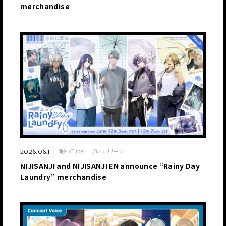
merchandise
海外VTuber
プレスリリース
2026.06.11
NIJISANJI and NIJISANJI EN announce “Rainy Day
Laundry” merchandise