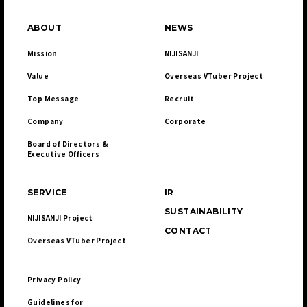
ABOUT
NEWS
Mission
NIJISANJI
Value
Overseas VTuber Project
Top Message
Recruit
Company
Corporate
Board of Directors & 

Executive Officers
SERVICE
IR
SUSTAINABILITY
NIJISANJI Project
CONTACT
Overseas VTuber Project
Privacy Policy
Guidelines for 
