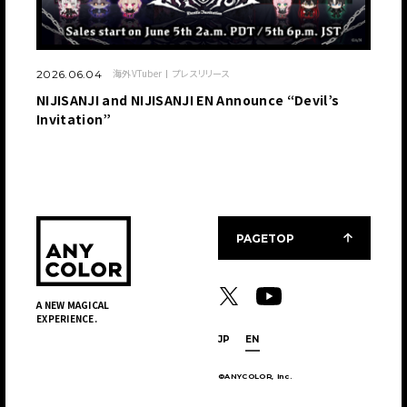
海外VTuber
プレスリリース
2026.06.04
NIJISANJI and NIJISANJI EN Announce “Devil’s
Invitation”
PAGETOP
A NEW MAGICAL
EXPERIENCE.
JP
EN
©ANYCOLOR, Inc.