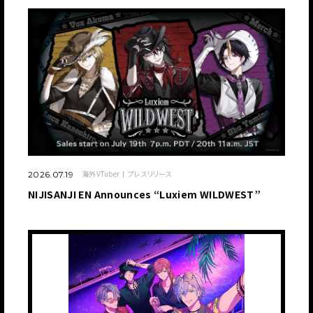
海外VTuber
プレスリリース
2026.07.19
NIJISANJI EN Announces “Luxiem WILDWEST”