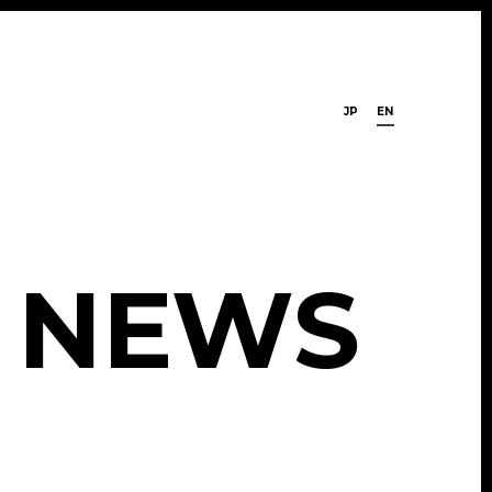
JP
EN
N
E
W
S