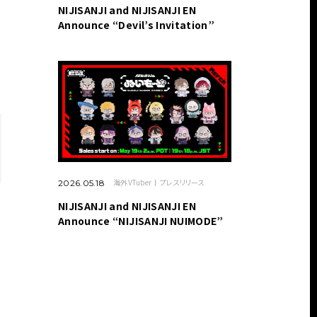
NIJISANJI and NIJISANJI EN
Announce “Devil’s Invitation”
海外VTuber
プレスリリース
2026.05.18
NIJISANJI and NIJISANJI EN
Announce “NIJISANJI NUIMODE”