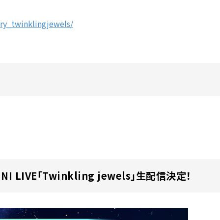
ry_twinklingjewels/
 MINI LIVE「Twinkling jewels」生配信決定！