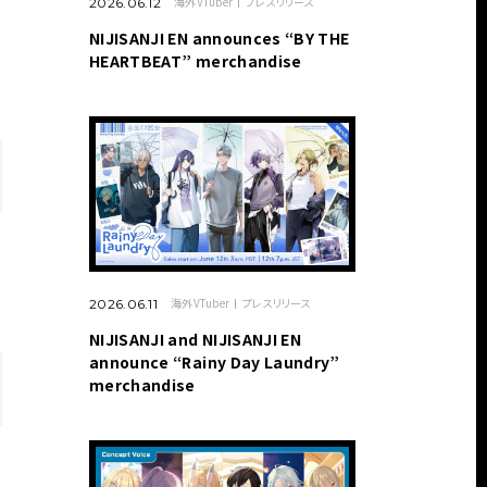
海外VTuber
プレスリリース
2026.06.12
NIJISANJI EN announces “BY THE
HEARTBEAT” merchandise
海外VTuber
プレスリリース
2026.06.11
NIJISANJI and NIJISANJI EN
announce “Rainy Day Laundry”
merchandise