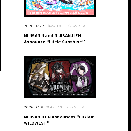
海外VTuber
プレスリリース
2026.07.28
NIJISANJI and NIJISANJI EN
Announce “Little Sunshine”
海外VTuber
プレスリリース
2026.07.19
NIJISANJI EN Announces “Luxiem
チ
WILDWEST”