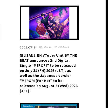
海外VTuber
プレスリリース
2026.07.18
NIJISANJI EN VTuber Unit BY THE
BEAT announces 2nd Digital
Single “MERORI” to be released
on July 31 (Fri) 2026 (JST), as
well as the Japanese version
“MERORI (For Me)” to be
released on August 5 (Wed) 2026
(JST)!