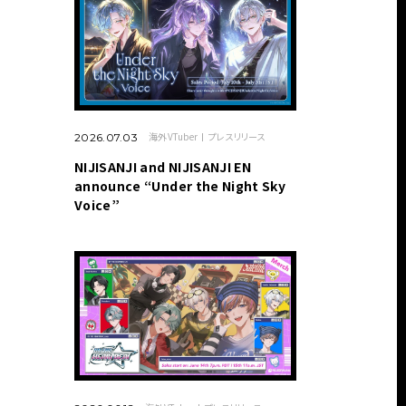
海外VTuber
プレスリリース
2026.07.03
NIJISANJI and NIJISANJI EN
announce “Under the Night Sky
Voice”