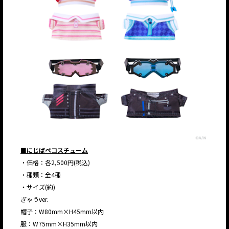
JP
EN
■にじぱぺコスチューム
・価格：各2,500円(税込)
・種類：全4種
・サイズ(約)
ぎゃうver.
JP
EN
帽子：W80mm×H45mm以内
服：W75mm×H35mm以内