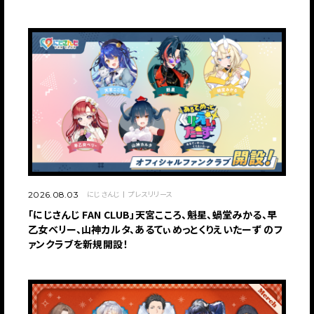
にじさんじ
プレスリリース
2026.08.03
「にじさんじ FAN CLUB」天宮こころ、魁星、蝸堂みかる、早
乙女ベリー、山神カルタ、あるてぃめっとくりえいたーず のフ
ァンクラブを新規開設！