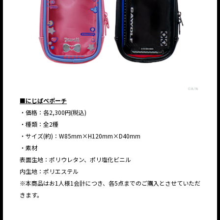
■にじぱぺポーチ
・価格：各2,300円(税込)
・種類：全2種
・サイズ(約)：W85mm×H120mm×D40mm
・素材
表面生地：ポリウレタン、ポリ塩化ビニル
内生地：ポリエステル
※本商品はお1人様1会計につき、各5点までのご購入とさせていただ
きます。