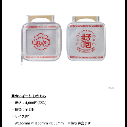
■ぬいぽーち おかもち
・価格：4,000円(税込)
・種類：全1種
・サイズ(約)
JP
EN
W165mm×H160mm×D95mm ※持ち手含まず