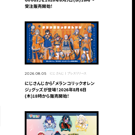
受注販売開始！
にじさんじ
プレスリリース
2026.08.05
にじさんじから「メランコリックオレン
ジ」グッズが登場！2026年8月6日
(木)18時から販売開始！