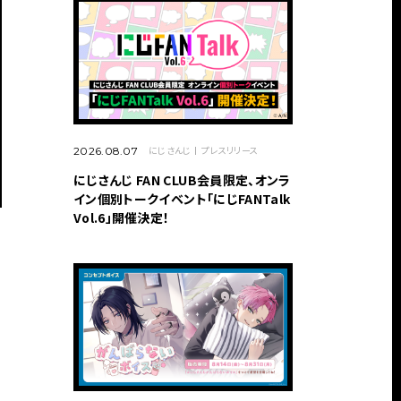
にじさんじ
プレスリリース
2026.08.07
にじさんじ FAN CLUB会員限定、オンラ
イン個別トークイベント「にじFANTalk
Vol.6」開催決定！