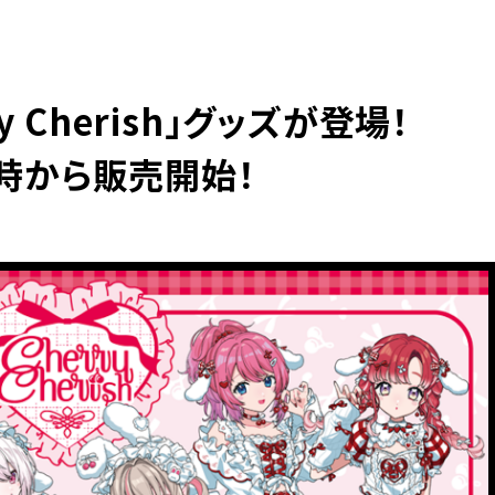
 Cherish」グッズが登場！
18時から販売開始！