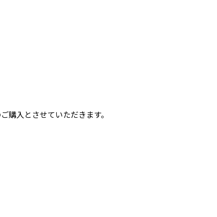
のご購入とさせていただきます。