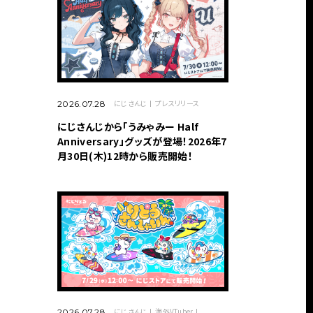
にじさんじ
プレスリリース
2026.07.28
にじさんじから「うみゃみー Half
Anniversary」グッズが登場！2026年7
月30日(木)12時から販売開始！
にじさんじ
海外VTuber
2026.07.28