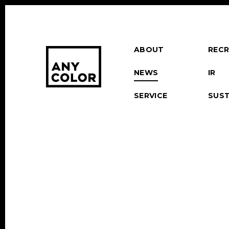
ABOUT
RECR
NEWS
IR
SERVICE
SUST