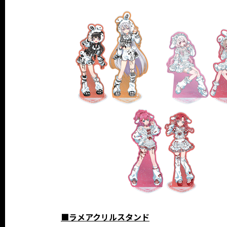
■ラメアクリルスタンド