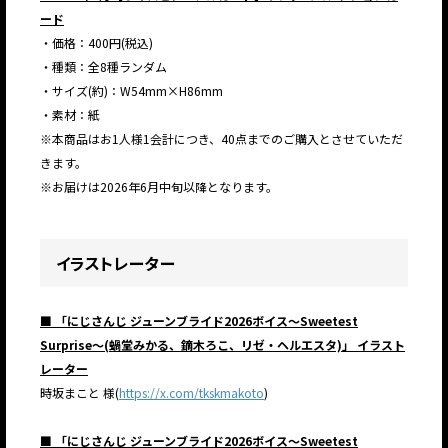
ード
・価格：400円(税込)
・種類：全8種ランダム
・サイズ(約)：W54mm×H86mm
・素材：紙
※本商品はお1人様1会計につき、40点までのご購入とさせていただ
きます。
※お届けは2026年6月中旬以降となります。
イラストレーター
■ 「にじさんじ ジューンブライド2026ボイス～Sweetest
Surprise～(蝸堂みかる、鏑木ろこ、リゼ・ヘルエスタ)」 イラスト
レーター
時坂まこと 様(
https://x.com/tkskmakoto
)
■ 「にじさんじ ジューンブライド2026ボイス～Sweetest