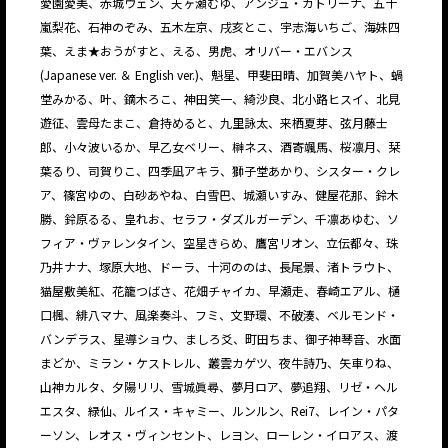
愛園愛美、赤城ウェン、天ヶ瀬むゆ、アンジュ・カトリーナ、五十
嵐梨花、石神のぞみ、五木左京、戌亥とこ、宇志海いちご、海妹四
葉、えま★おうがすと、える、男虎、オリバー・エバンス
(Japanese ver. ＆ English ver.)、魁星、甲斐田晴、加賀美ハヤト、蝸
堂みかる、叶、鏑木ろこ、神田笑一、綺沙良、北小路ヒスイ、北見
遊征、雲母たまこ、倉持めると、九里詠太、来栖夏芽、弦月藤士
郎、小々波いるか、早乙女ベリー、榊ネス、酒寄颯馬、桜凛月、栞
葉るり、司賀りこ、四季凪アキラ、獅子堂あかり、シスター・クレ
ア、篠宮ゆの、白砂あやね、白雪巴、城瀬いすみ、健屋花那、鈴木
勝、鈴原るる、皇れお、セラフ・ダズルガーデン、千凛あゆむ、ソ
フィア・ヴァレンタイン、空星きらめ、鷹宮リオン、立伝都々、珠
乃井ナナ、塚原大地、ドーラ、十河ののは、長尾景、渚トラウト、
猫屋敷美紅、花籠つばさ、花畑チャイカ、早瀬走、春崎エアル、樋
口楓、緋八マナ、風楽奏斗、フミ、文野環、不破湊、ベルモンド・
バンデラス、星導ショウ、ましろ爻、町田ちま、御子神琴音、水面
まどか、ミラン・ケストレル、叢雲カゲツ、夜牛詩乃、矢車りね、
山神カルタ、夕陽リリ、雪城眞尋、夢月ロア、夢追翔、リゼ・ヘル
エスタ、緑仙、ルイス・キャミー、ルンルン、Rei7、レイン・パタ
ーソン、レオス・ヴィンセント、レヨン、ローレン・イロアス、渡