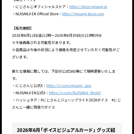
・にじさんじオフィシャルストア：
https://shop.nijisanji.jp
・NIJISANJI EN Official Store：
https://nijisanji-store.com
【販売期間】
2026年6月12日(金)12時〜2026年6月30日(火)23時59分
※今後再販される可能性があります。
※各商品は今後の状況により価格を改定させていただく可能性がご
ざいます。
新たな情報に関しては、下記の公式SNS等にて随時更新いたしま
す。
・にじさんじ公式X：
https://x.com/nijisanji_app
・NIJISANJI EN公式X：
https://x.com/NIJISANJI_World
・ハッシュタグ：#にじさんじジューンブライド2026ボイス #にじ
さんじ一緒に雨宿りボイス
JP
EN
2026年6月「ボイスビジュアルカード」 グッズ紹