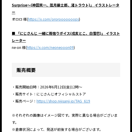
Surprise～(神田笑一、弦月藤士郎、渚トラウト)」 イラストレータ
ー
オロロ 様(
https://x.com/ororooooooops
)
■ 「にじさんじ 一緒に雨宿りボイス(戌亥とこ、白雪巴)」 イラスト
レーター
ne-on 様(
https://x.com/neoneooon09
)
販売概要
・販売開始日時：2026年6月12日(金)12時～
・販売サイト：にじさんじオフィシャルストア
・販売ページ：
https://shop.nijisanji.jp/TAG_619
※それぞれの画像はイメージ図です。実際と異なる場合がございま
す。
※倉庫状況によって、発送が前後する場合がございます。