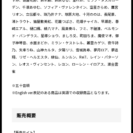
デン、千凛あゆむ、ソフィア・ヴァレンタイン、空星きらめ、鷹宮
リオン、立伝都々、珠乃井ナナ、塚原大地、十河ののは、長尾景、
渚トラウト、猫屋敷美紅、花籠つばさ、花畑チャイカ、早瀬走、春
崎エアル、樋口楓、緋八マナ、風楽奏斗、フミ、不破湊、ベルモン
ド・バンデラス、星導ショウ、ましろ爻、町田ちま、魔使マオ、御
子神琴音、水面まどか、ミラン・ケストレル、叢雲カゲツ、夜牛詩
乃、矢車りね、山神カルタ、夕陽リリ、雪城眞尋、夢月ロア、夢追
翔、リゼ・ヘルエスタ、緑仙、ルンルン、Rei7、レイン・パターソ
ン、レオス・ヴィンセント、レヨン、ローレン・イロアス、渡会雲
雀
※五十音順
※English ver.表記のある商品は英語での収録商品となります。
販売概要
【販売サイト】