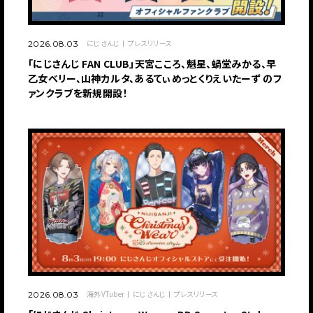
にじさんじ
プレスリリース
2026.08.03
「にじさんじ FAN CLUB」天宮こころ、魁星、蝸堂みかる、早
乙女ベリー、山神カルタ、あるてぃめっとくりえいたーず のフ
ァンクラブを新規開設！
海外VTuber
にじさんじ
プレスリリース
2026.08.03