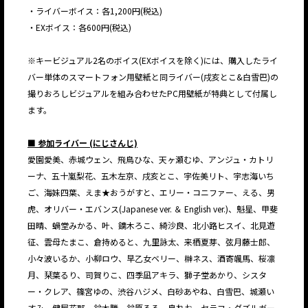
・ライバーボイス：各1,200円(税込)
・EXボイス：各600円(税込)
※キービジュアル2名のボイス(EXボイスを除く)には、購入したライ
バー単体のスマートフォン用壁紙と同ライバー(戌亥とこ&白雪巴)の
撮りおろしビジュアルを組み合わせたPC用壁紙が特典として付属し
ます。
■ 参加ライバー (にじさんじ)
愛園愛美、赤城ウェン、飛鳥ひな、天ヶ瀬むゆ、アンジュ・カトリ
ーナ、五十嵐梨花、五木左京、戌亥とこ、宇佐美リト、宇志海いち
ご、海妹四葉、えま★おうがすと、エリー・コニファー、える、男
虎、オリバー・エバンス(Japanese ver. ＆ English ver.)、魁星、甲斐
田晴、蝸堂みかる、叶、鏑木ろこ、綺沙良、北小路ヒスイ、北見遊
征、雲母たまこ、倉持めると、九里詠太、来栖夏芽、弦月藤士郎、
小々波いるか、小柳ロウ、早乙女ベリー、榊ネス、酒寄颯馬、桜凛
月、栞葉るり、司賀りこ、四季凪アキラ、獅子堂あかり、シスタ
ー・クレア、篠宮ゆの、渋谷ハジメ、白砂あやね、白雪巴、城瀬い
すみ、健屋花那、鈴木勝、鈴原るる、皇れお、セラフ・ダズルガー