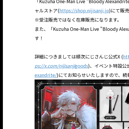
「Kuzuha One-Man Live "Bloody A
ャルストア(
https://shop.nijisanji.jp
)にて販
※受注販売ではなく在庫販売になります。
また、「Kuzuha One-Man Live "Bloo
す！
詳細につきましては順次にじさんじ公式X (
ht
ps://x.com/nijisanji
goods
)、イベント特設公
exandrite/
)にてお知らせいたしますので、続