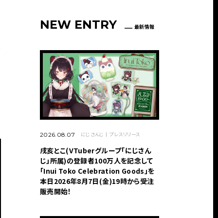
NEW ENTRY
最新情報
にじさんじ
プレスリリース
2026.08.07
戌亥とこ(VTuberグループ「にじさん
じ」所属)の登録者100万人を記念して
「Inui Toko Celebration Goods」を
本日2026年8月7日(金)19時から受注
販売開始！