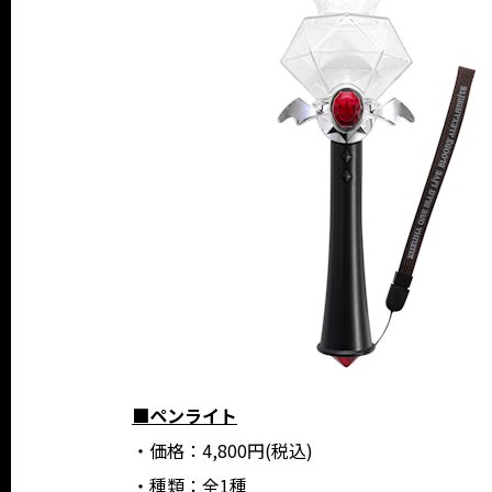
■ペンライト
・価格：4,800円(税込)
・種類：全1種