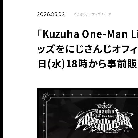
2026.06.02
にじさんじ
プレスリリース
「Kuzuha One-Man Li
ッズをにじさんじオフィ
日(水)18時から事前