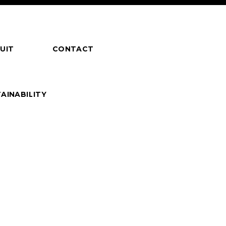
UIT
CONTACT
AINABILITY