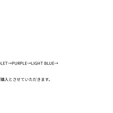
LET→PURPLE→LIGHT BLUE→
ご購入とさせていただきます。