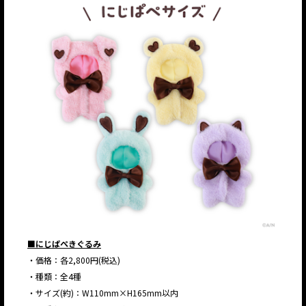
■にじぱぺきぐるみ
・価格：各2,800円(税込)
・種類：全4種
・サイズ(約)：W110mm×H165mm以内