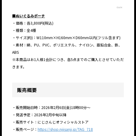
■ぬいぐるみポーチ
・価格：各3,800円(税込)
・種類：全4種
・サイズ(約)：W110mm×H160mm×D60mm以内(フリル含まず)
・素材：綿、PU、PVC、ポリエステル、ナイロン、亜鉛合金、鉄、
ABS
※本商品はお1人様1会計につき、各5点までのご購入とさせていただ
きます。
販売概要
・販売開始日時：2026年2月6日(金)18時00分～
・発送予定：2026年2月中旬以降
・販売サイト：にじさんじオフィシャルストア
・販売ページ：
https://shop.nijisanji.jp/TAG_718