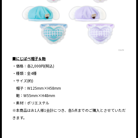
■にじぱぺ帽子＆鞄
・価格：各2,000円(税込)
・種類：全4種
・サイズ(約)
帽子：W125mm×H58mm
鞄：W55mm×H48mm
・素材：ポリエステル
※本商品はお1人様1会計につき、各5点までのご購入とさせていただ
きます。