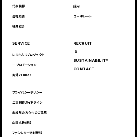
代表挨拶
採用
会社概要
コーポレート
役員紹介
SERVICE
RECRUIT
IR
にじさんじプロジェクト
SUSTAINABILITY
― プロモーション
CONTACT
海外VTuber
プライバシーポリシー
二次創作ガイドライン
未成年の方々へのご注意
応援広告規程
ファンレター送付規程