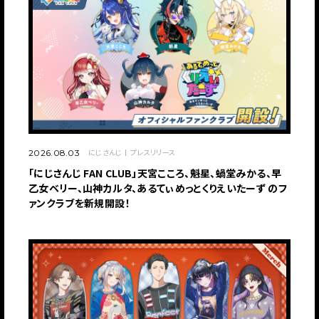
にじさんじ
プレスリリース
2026.08.03
「にじさんじ FAN CLUB」天宮こころ、魁星、蝸堂みかる、早
乙女ベリー、山神カルタ、あるてぃめっとくりえいたーず のフ
ァンクラブを新規開設！