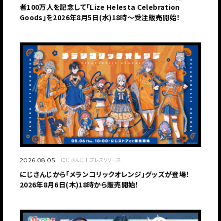
者100万人を記念して「Lize Helesta Celebration
Goods」を2026年8月5日(水)18時～受注販売開始！
にじさんじ
プレスリリース
2026.08.05
にじさんじから「メランコリックオレンジ」グッズが登場！
2026年8月6日(木)18時から販売開始！