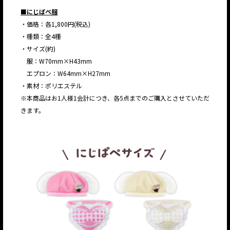
■にじぱぺ服
・価格：各1,800円(税込)
・種類：全4種
・サイズ(約)
服：W70mm×H43mm
エプロン：W64mm×H27mm
・素材：ポリエステル
※本商品はお1人様1会計につき、各5点までのご購入とさせていただ
きます。