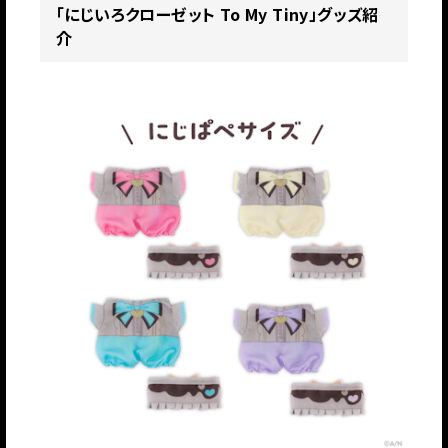
「にじいろクローゼット To My Tiny」グッズ紹
介