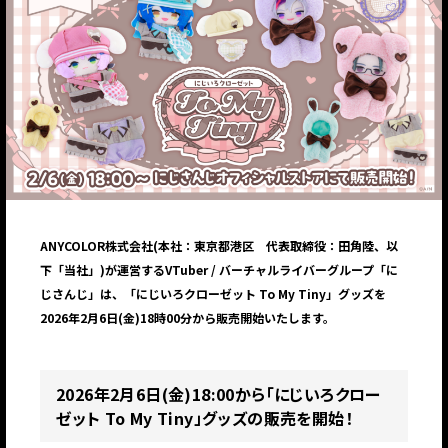
ANYCOLOR株式会社(本社：東京都港区 代表取締役：田角陸、以
下「当社」)が運営するVTuber / バーチャルライバーグループ「に
じさんじ」は、「にじいろクローゼット To My Tiny」グッズを
2026年2月6日(金)18時00分から販売開始いたします。
2026年2月6日(金)18:00から「にじいろクロー
ゼット To My Tiny」グッズの販売を開始！