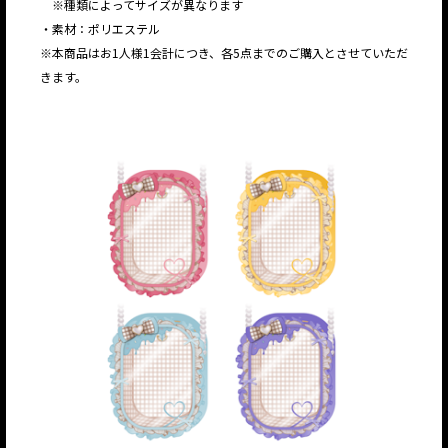
※種類によってサイズが異なります
・素材：ポリエステル
※本商品はお1人様1会計につき、各5点までのご購入とさせていただ
きます。