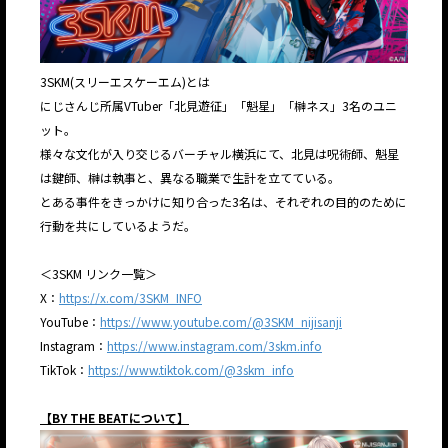
3SKM(スリーエスケーエム)とは
にじさんじ所属VTuber「北見遊征」「魁星」「榊ネス」3名のユニ
ット。
様々な文化が入り交じるバーチャル横浜にて、北見は呪術師、魁星
は鍵師、榊は執事と、異なる職業で生計を立てている。
とある事件をきっかけに知り合った3名は、それぞれの目的のために
行動を共にしているようだ。
＜3SKM リンク一覧＞
X：
https://x.com/3SKM_INFO
YouTube：
https://www.youtube.com/@3SKM_nijisanji
Instagram：
https://www.instagram.com/3skm.info
TikTok：
https://www.tiktok.com/@3skm_info
【BY THE BEATについて】