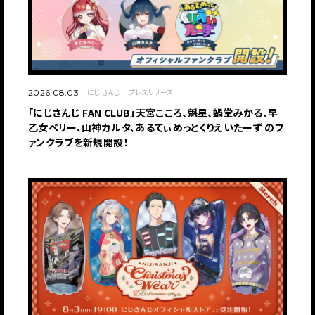
にじさんじ
プレスリリース
2026.08.03
「にじさんじ FAN CLUB」天宮こころ、魁星、蝸堂みかる、早
乙女ベリー、山神カルタ、あるてぃめっとくりえいたーず のフ
ァンクラブを新規開設！