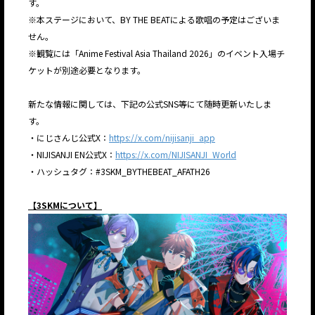
す。
※本ステージにおいて、BY THE BEATによる歌唱の予定はございま
せん。
※観覧には「Anime Festival Asia Thailand 2026」のイベント入場チ
ケットが別途必要となります。
新たな情報に関しては、下記の公式SNS等にて随時更新いたしま
す。
・にじさんじ公式X：
https://x.com/nijisanji_app
・NIJISANJI EN公式X：
https://x.com/NIJISANJI_World
・ハッシュタグ：#3SKM_BYTHEBEAT_AFATH26
【3SKMについて】