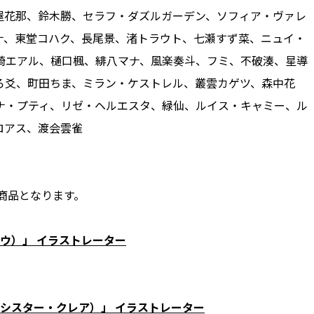
屋花那、鈴木勝、セラフ・ダズルガーデン、ソフィア・ヴァレ
ナ、東堂コハク、長尾景、渚トラウト、七瀬すず菜、ニュイ・
崎エアル、樋口楓、緋八マナ、風楽奏斗、フミ、不破湊、星導
爻、町田ちま、ミラン・ケストレル、叢雲カゲツ、​​森中花
ナ・プティ、リゼ・ヘルエスタ、緑仙、ルイス・キャミー、ル
ロアス、渡会雲雀
収録商品となります。
ョウ）」 イラストレーター
）
、シスター・クレア）」 イラストレーター