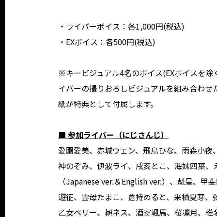
・ライバーボイス：各1,000円(税込)
・EXボイス：各500円(税込)
※キービジュアル4名のボイス(EXボイスを
イバーの撮りおろしビジュアルを組み合わせ
紙が特典として付属します。
■ 参加ライバー（にじさんじ）
愛園愛美、赤城ウェン、飛鳥ひな、雨森小夜
神のぞみ、伊波ライ、戌亥とこ、海妹四葉、
（Japanese ver.＆English ver
遊征、雲母たまこ、倉持めると、来栖夏芽、
乙女ベリー、榊ネス、酒寄颯馬、桜凛月、椎