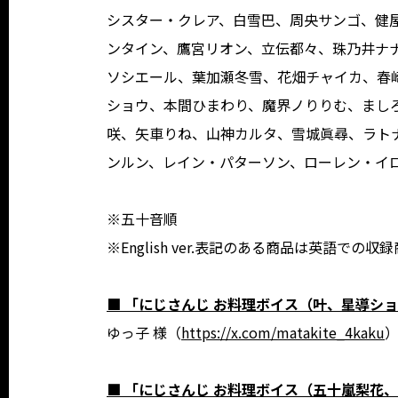
シスター・クレア、白雪巴、周央サンゴ、健
ンタイン、鷹宮リオン、立伝都々、珠乃井ナ
ソシエール、葉加瀬冬雪、花畑チャイカ、春
ショウ、本間ひまわり、魔界ノりりむ、ましろ
咲、矢車りね、山神カルタ、雪城眞尋、ラト
ンルン、レイン・パターソン、ローレン・イ
※五十音順
※English ver.表記のある商品は英語での
■ 「にじさんじ お料理ボイス（叶、星導シ
ゆっ子 様（
https://x.com/matakite_4kaku
■ 「にじさんじ お料理ボイス（五十嵐梨花