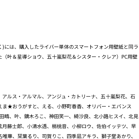
除く)には、購入したライバー単体のスマートフォン用壁紙と同ラ
た（叶＆星導ショウ、五十嵐梨花＆シスター・クレア）PC用壁
、アルス・アルマル、アンジュ・カトリーナ、五十嵐梨花、石
えま★おうがすと、える、小野町春香、オリバー・エバンス
.）、魁星、甲斐田晴、叶、鏑木ろこ、神田笑一、綺沙良、北小路ヒスイ、北見
弦月藤士郎、小清水透、梢桃音、小柳ロウ、佐伯イッテツ、早
名唯華、栞葉るり、司賀りこ、四季凪アキラ、獅子堂あかり、