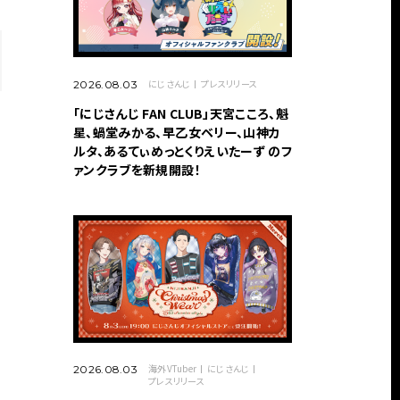
にじさんじ
プレスリリース
2026.08.03
「にじさんじ FAN CLUB」天宮こころ、魁
星、蝸堂みかる、早乙女ベリー、山神カ
ルタ、あるてぃめっとくりえいたーず のフ
ァンクラブを新規開設！
し
海外VTuber
にじさんじ
2026.08.03
プレスリリース