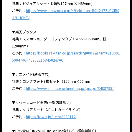
特典：ビジュアルシート1種(W127mm × H89mm)
ご予約：
https://www.amazon.co.jp/s?field-asin=B0H2H7ZJPC|B0
H2HHCK8V|
▼楽天ブックス
特典：スマホショルダー（フォンタブ：W55×H60mm、紐：
1200mm）
ご予約：
https://books.rakuten.co.jp/search?g=003&sitem=210001
5004746+4570221684502&f=O
▼アニメイト(通販含む)
特典：ロングフォト8枚セット（150mm×50mm）
ご予約：
https://www.animate-onlineshop.jp/pn/pd/3488795/
▼タワーレコード全店(一部店舗除く)
特典：クリアカード（ポストカードサイズ）
ご予約：
https://tower.jp/item/8039112
▼HMV全店(HMV&BOOKS online含む／一部店舗除く)