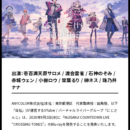
出演：壱百満天原サロメ / 渡会雲雀 / 石神のぞみ /
赤城ウェン / 小柳ロウ / 栞葉るり / 榊ネス / 珠乃井
ナナ
ANYCOLOR株式会社(本社：東京都港区 代表取締役：田角陸、以下
「当社」)が運営するVTuber / バーチャルライバーグループ「にじさ
んじ」は、2026年9月2日(水)に「NIJISANJI COUNTDOWN LIVE
“CROSSING TONES”」のBlu-rayを発売することを発表いたします。