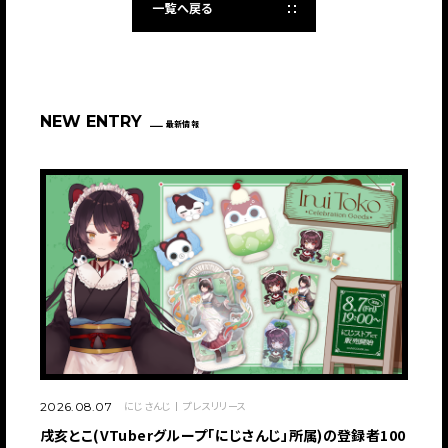
一覧へ戻る
JP
EN
NEW ENTRY
最新情報
JP
EN
にじさんじ
プレスリリース
2026.08.07
戌亥とこ(VTuberグループ「にじさんじ」所属)の登録者100