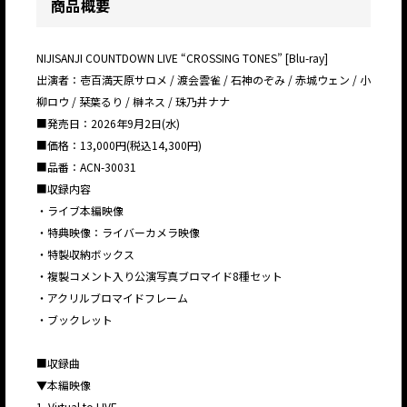
商品概要
NIJISANJI COUNTDOWN LIVE “CROSSING TONES” [Blu-ray]
出演者：壱百満天原サロメ / 渡会雲雀 / 石神のぞみ / 赤城ウェン / 小
柳ロウ / 栞葉るり / 榊ネス / 珠乃井ナナ
■発売日：2026年9月2日(水)
■価格：13,000円(税込14,300円)
■品番：ACN-30031
■収録内容
・ライブ本編映像
・特典映像：ライバーカメラ映像
・特製収納ボックス
・複製コメント入り公演写真ブロマイド8種セット
・アクリルブロマイドフレーム
・ブックレット
■収録曲
▼本編映像
1. Virtual to LIVE