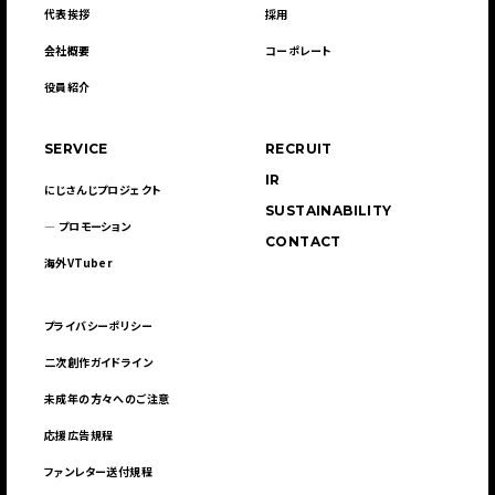
代表挨拶
採用
会社概要
コーポレート
役員紹介
SERVICE
RECRUIT
IR
にじさんじプロジェクト
SUSTAINABILITY
― プロモーション
CONTACT
海外VTuber
プライバシーポリシー
二次創作ガイドライン
未成年の方々へのご注意
応援広告規程
ファンレター送付規程