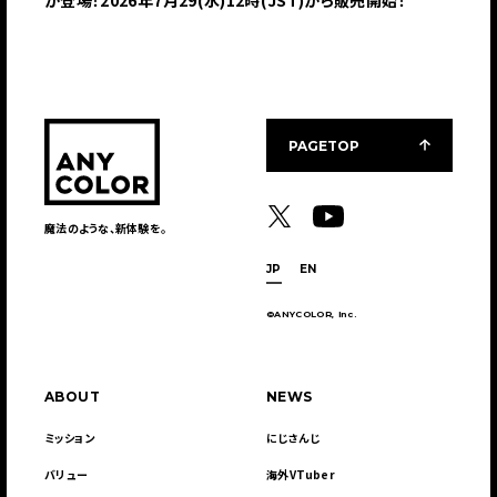
が登場！2026年7月29(水)12時(JST)から販売開始！
PAGETOP
魔法のような、新体験を。
JP
EN
©ANYCOLOR, Inc.
ABOUT
NEWS
ミッション
にじさんじ
バリュー
海外VTuber