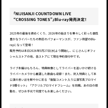
「NIJISANJI COUNTDOWN LIVE
“CROSSING TONES”」Blu-ray発売決定！
2025年の最後を締めくくり、2026年の始まりを華々しく彩った個性
豊かなライバーたちの熱狂のパフォーマンスが、ファン待望のBlu-
rayになって登場！
販売予約は本日2026年5月27日(水)より開始し、にじさんじオフィ
シャルストアの他、各ストアにて現在予約受付中です。
ライブ本編はもちろん、特典映像としてライバーを追いかけ続ける
ライバーカメラから厳選した数曲も収録！また、封入特典として本
公演の思い出を鮮やかに彩る「複製コメント入り公演写真ブロマイ
ド8種セット」「アクリルブロマイドフレーム」を同梱。あの日の感
動を、ぜひお手元で何度でもお楽しみください。