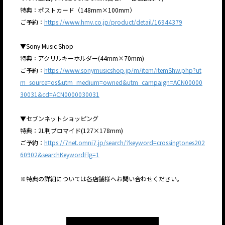
特典：ポストカード（148mm×100mm）
ご予約：
https://www.hmv.co.jp/product/detail/16944379
▼Sony Music Shop
特典：アクリルキーホルダー(44mm×70mm)
ご予約：
https://www.sonymusicshop.jp/m/item/itemShw.php?ut
m_source=os&utm_medium=owned&utm_campaign=ACN00000
30031&cd=ACN0000030031
▼セブンネットショッピング
特典：2L判ブロマイド(127×178mm)
ご予約：
https://7net.omni7.jp/search/?keyword=crossingtones202
60902&searchKeywordFlg=1
※特典の詳細については各店舗様へお問い合わせください。