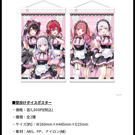
■壁掛けボイスポスター
・価格：各5,800円(税込)
・種類：全2種
・サイズ(約)：W260mm×H445mm×D25mm
・素材：ABS、PP、ナイロン(紐)