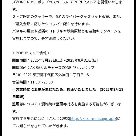
ズZONE 4FカルポップのスペースにてPOPUPストアを開催いたしま
す。
ストア限定のクッキーや、5名のライバーグッズセット販売、また、
ご購入金額に応じたショッパー配布を行います。
パネルの展示や近隣のコトブキヤ秋葉原館とも連動キャンペーンを
実施しますので、是非お越しください。
＜POPUPストア情報＞
開催期間：2025年8月23日(土)～2025年8月31日(日)
開催場所：AKIBAカルチャーズZONE 4Fカルポップ
〒101-0021 東京都千代田区外神田１丁目７−６
営業時間：11:00〜20:00
※営業時間に変更が生じたため、修正いたしました。(2025年8月18
日追記)
整理券について：混雑時は整理券対応を実施する可能性がございま
す。
実施する場合にはにじさんじ公式X(
https://x.com/nijisanji_app
)に
てお知らせをさせていただきます。