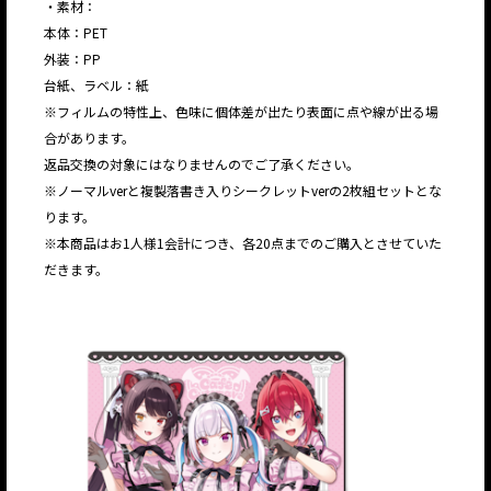
・素材：
本体：PET
外装：PP
台紙、ラベル：紙
※フィルムの特性上、色味に個体差が出たり表面に点や線が出る場
合があります。
返品交換の対象にはなりませんのでご了承ください。
※ノーマルverと複製落書き入りシークレットverの2枚組セットとな
ります。
※本商品はお1人様1会計につき、各20点までのご購入とさせていた
だきます。