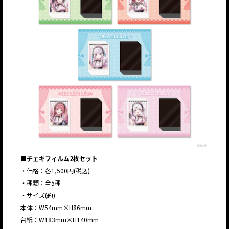
■チェキフィルム2枚セット
・価格：各1,500円(税込)
・種類：全5種
・サイズ(約)
本体：W54mm×H86mm
台紙：W183mm×H140mm