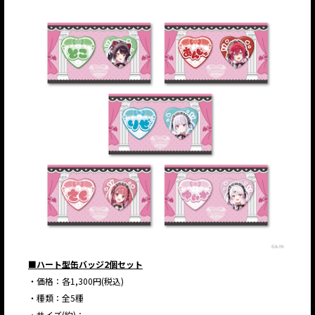
■ハート型缶バッジ2個セット
・価格：各1,300円(税込)
・種類：全5種
・サイズ(約)：