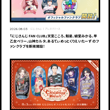
にじさんじ
プレスリリース
2026.08.03
「にじさんじ FAN CLUB」天宮こころ、魁星、蝸堂みかる、早
乙女ベリー、山神カルタ、あるてぃめっとくりえいたーず のフ
ァンクラブを新規開設！