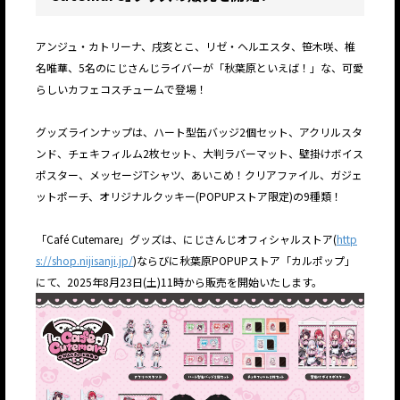
アンジュ・カトリーナ、戌亥とこ、リゼ・ヘルエスタ、笹木咲、椎
名唯華、5名のにじさんじライバーが「秋葉原といえば！」な、可愛
らしいカフェコスチュームで登場！
グッズラインナップは、ハート型缶バッジ2個セット、アクリルスタ
ンド、チェキフィルム2枚セット、大判ラバーマット、壁掛けボイス
ポスター、メッセージTシャツ、あいこめ！クリアファイル、ガジェ
ットポーチ、オリジナルクッキー(POPUPストア限定)の9種類！
「Café Cutemare」グッズは、にじさんじオフィシャルストア(
http
s://shop.nijisanji.jp/
)ならびに秋葉原POPUPストア「カルポップ」
にて、2025年8月23日(土)11時から販売を開始いたします。