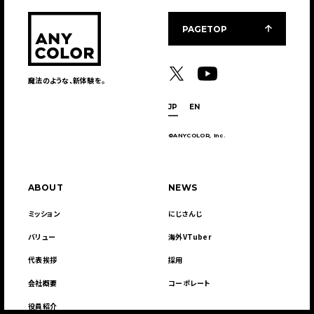
PAGETOP
魔法のような、新体験を。
JP
EN
©ANYCOLOR, Inc.
ABOUT
NEWS
ミッション
にじさんじ
バリュー
海外VTuber
代表挨拶
採用
会社概要
コーポレート
役員紹介