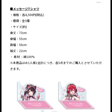
■メッセージTシャツ
・価格：各4,500円(税込)
・種類：全5種
・サイズ(約)
身丈：73cm
身幅：55cm
肩幅：50cm
袖丈：22cm
・ 素材 ：綿100%
JP
EN
※本商品はお1人様1会計につき、各5点までのご購入とさせていただ
きます。
JP
EN