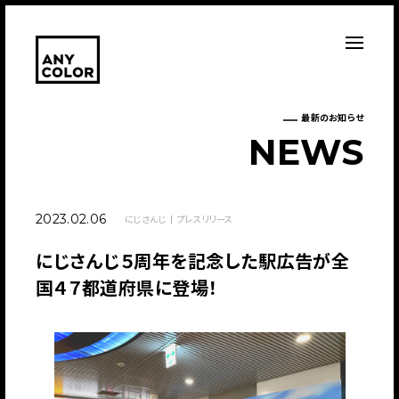
最新のお知らせ
N
E
W
S
2023.02.06
にじさんじ
プレスリリース
にじさんじ５周年を記念した駅広告が全
国４７都道府県に登場！