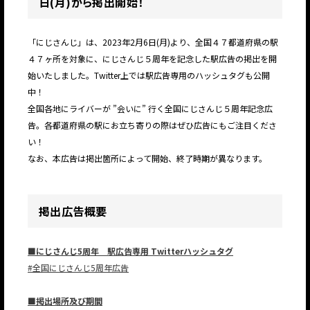
日(月)から掲出開始！
「にじさんじ」は、2023年2月6日(月)より、全国４７都道府県の駅
４７ヶ所を対象に、にじさんじ５周年を記念した駅広告の掲出を開
始いたしました。Twitter上では駅広告専用のハッシュタグも公開
中！
全国各地にライバーが ”会いに” 行く全国にじさんじ５周年記念広
告。各都道府県の駅にお立ち寄りの際はぜひ広告にもご注目くださ
い！
なお、本広告は掲出箇所によって開始、終了時期が異なります。
掲出広告概要
■にじさんじ5周年 駅広告専用 Twitterハッシュタグ
#全国にじさんじ5周年広告
■掲出場所及び期間