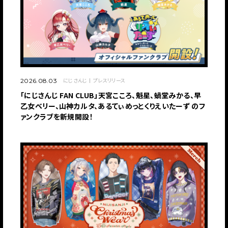
にじさんじ
プレスリリース
2026.08.03
「にじさんじ FAN CLUB」天宮こころ、魁星、蝸堂みかる、早
乙女ベリー、山神カルタ、あるてぃめっとくりえいたーず のフ
ァンクラブを新規開設！