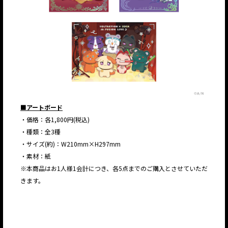
■アートボード
・価格：各1,800円(税込)
JP
EN
・種類：全3種
・サイズ(約)：W210mm×H297mm
・素材：紙
※本商品はお1人様1会計につき、各5点までのご購入とさせていただ
きます。
JP
EN