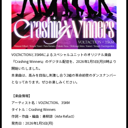
VOLTACTIONと3SKMによるスペシャルユニットのオリジナル楽曲
『Crashing Winners』のデジタル配信を、2026年1月5日(月)0時より
開始いたしました。
本楽曲は、高みを目指し刺激し合う2組の革命前夜のダンスナンバー
となっております。ぜひお楽しみください。
【楽曲情報】
アーティスト名：VOLTACTION、3SKM
タイトル：Crashing Winners
作詞・作曲・編曲：青柳諒（Arte Refact）
発売日：2026年1月5日(月)