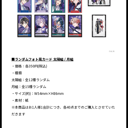
■ランダムフォト風カード 太陽組 / 月組
・価格：各350円(税込)
・種類
太陽組：全12種ランダム
月組：全15種ランダム
・サイズ(約)：W54mm×H86mm
・素材：紙
※本商品はお1人様1会計につき、各40点までのご購入とさせていた
だきます