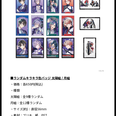
■ランダムキラキラ缶バッジ 太陽組 / 月組
・価格：各650円(税込)
・種類
太陽組：全9種ランダム
月組：全12種ランダム
・サイズ(約)：直径56mm
・素材：ブリキ、紙、PET