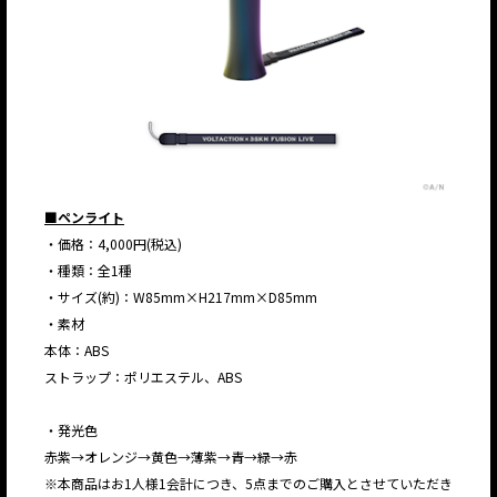
■ペンライト
・価格：4,000円(税込)
・種類：全1種
・サイズ(約)：W85mm×H217mm×D85mm
・素材
本体：ABS
ストラップ：ポリエステル、ABS
・発光色
赤紫→オレンジ→黄色→薄紫→青→緑→赤
※本商品はお1人様1会計につき、5点までのご購入とさせていただき