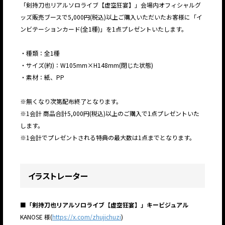
「剣持刀也リアルソロライブ【虚空狂宴】」会場内オフィシャルグ
ッズ販売ブースで5,000円(税込)以上ご購入いただいたお客様に「イ
ンビテーションカード(全1種)」を1点プレゼントいたします。
・種類：全1種
・サイズ(約)：W105mm×H148mm(閉じた状態)
・素材：紙、PP
※無くなり次第配布終了となります。
※1会計 商品合計5,000円(税込)以上のご購入で1点プレゼントいた
します。
※1会計でプレゼントされる特典の最大数は1点までとなります。
イラストレーター
■「剣持刀也リアルソロライブ【虚空狂宴】」キービジュアル
KANOSE 様(
https://x.com/zhujichuzi
)