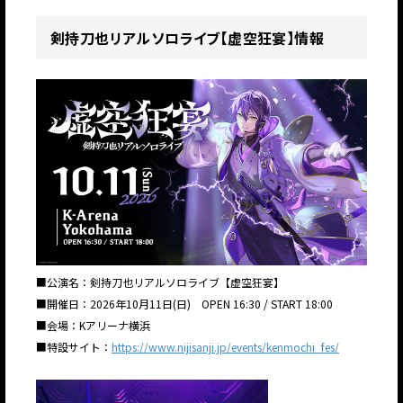
剣持刀也リアルソロライブ【虚空狂宴】情報
■公演名：剣持刀也リアルソロライブ【虚空狂宴】
■開催日：2026年10月11日(日) OPEN 16:30 / START 18:00
■会場：Kアリーナ横浜
■特設サイト：
https://www.nijisanji.jp/events/kenmochi_fes/