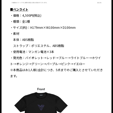
■ペンライト
・価格：4,500円(税込)
・種類：全1種
・サイズ(約)：H179mm×W100mm×D100mm
・素材
本体：ABS樹脂
ストラップ：ポリエステル、ABS樹脂
・使用電池：マンガン電池×3本
・発光色：バイオレット→レッド→ブルー→ライトブルー→ホワイ
ト→オレンジ→グリーン→パープル→ピンク→イエロー
※本商品はお1人様1会計につき、5点までのご購入とさせていただき
ます。