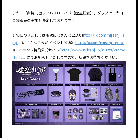
また、「剣持刀也リアルソロライブ【虚空狂宴】」グッズは、当日
会場販売の実施も決定しております！
詳細につきましては順次にじさんじ公式X (
https://x.com/nijisanji_a
pp
)、にじさんじ公式 イベント物販X (
https://x.com/nijisanji_good
s
)、イベント特設公式サイト(
https://www.nijisanji.jp/events/kenmo
chi_fes/
)にてお知らせいたしますので、続報をお待ちください。