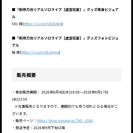
■「剣持刀也リアルソロライブ【虚空狂宴】」グッズ等身ビジュア
ル
501 様(
https://x.com/UEAUWA
)
■「剣持刀也リアルソロライブ【虚空狂宴】」グッズフォトビジュ
アル
結 様(
https://x.com/DLsmma
)
販売概要
・事前販売期間： 2026年6月4日(木)18:00〜2026年6月17日
(水)23:59
※在庫販売となりますので、期間内でも売り切れとなる場合がご
ざいます。
・販売ページ：
https://shop.nijisanji.jp/TAG_1080
・発送予定：2026年9月下旬以降