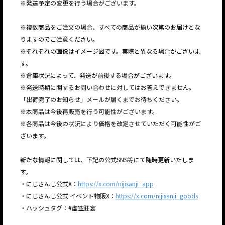
※発送予定の変更を行う場合がございます。
※複数商品をご注文の場合、すべての商品が揃い次第のお届けとな
りますのでご注意ください。
※それぞれの画像はイメージ図です。実際と異なる場合がございま
す。
※倉庫状況によって、発送が前後する場合がございます。
※発送時期に関するお問い合わせに対してはお答えできません。
「出荷完了のお知らせ」メールが届くまでお待ちください。
※本商品は今後再販売を行う可能性がございます。
※各商品は今後の状況により価格を改定させていただく可能性がご
ざいます。
新たな情報に関しては、下記の公式SNS等にて随時更新いたしま
す。
・にじさんじ公式X：
https://x.com/nijisanji_app
・にじさんじ公式 イベント物販X：
https://x.com/nijisanji_goods
・ハッシュタグ：#虚空狂宴