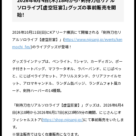
2026年6月4日(木)18時から「剣持刀也リアル
ソロライブ【虚空狂宴】」グッズの事前販売を開
始！
2026年10月11日(日)にKアリーナ横浜にて開催される「剣持刀也リ
アルソロライブ【虚空狂宴】」(
https://www.nijisanji.jp/events/ken
mochi_fes/
)のライブグッズが登場！
グッズラインナップは、ペンライト、Tシャツ、カーディガン、ポー
チ付きトートバッグ、マフラータオル、ラバーバンド、にじぱぺっ
と、にじぱぺライブセット、アクリルスタンド、クリアファイルセ
ット、アロマキャンドル、ランダム缶バッジ、ランダムフォト風カ
ード、剣持ハーバーの14種類。
「剣持刀也リアルソロライブ【虚空狂宴】」グッズは、2026年6月4
日(木)18時から2026年6月17日(水)23時59分の期間、にじさんじオ
フィシャルストア(
https://shop.nijisanji.jp/
)にて事前販売をいたしま
す。
※受注販売ではなく在庫販売になります。