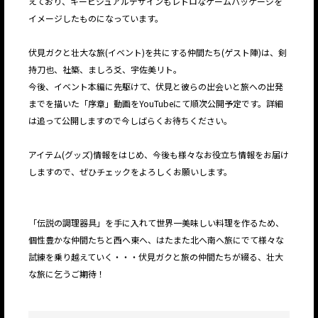
えており、キービジュアルデザインもレトロなゲームパッケージを
イメージしたものになっています。
伏見ガクと壮大な旅(イベント)を共にする仲間たち(ゲスト陣)は、剣
持刀也、社築、ましろ爻、宇佐美リト。
今後、イベント本編に先駆けて、伏見と彼らの出会いと旅への出発
までを描いた「序章」動画をYouTubeにて順次公開予定です。詳細
は追って公開しますので今しばらくお待ちください。
アイテム(グッズ)情報をはじめ、今後も様々なお役立ち情報をお届け
しますので、ぜひチェックをよろしくお願いします。
「伝説の調理器具」を手に入れて世界一美味しい料理を作るため、
個性豊かな仲間たちと西へ東へ、はたまた北へ南へ旅にでて様々な
試練を乗り越えていく・・・伏見ガクと旅の仲間たちが綴る、壮大
な旅に乞うご期待！