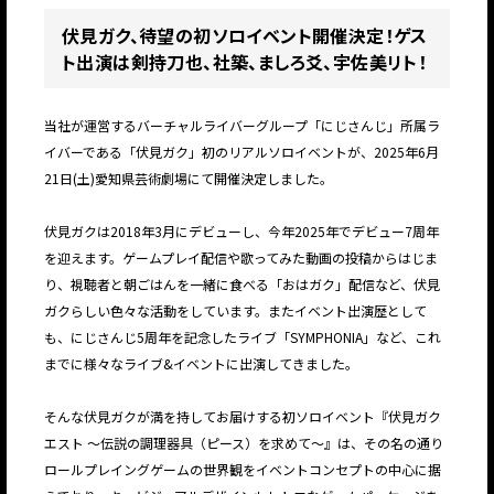
伏見ガク、待望の初ソロイベント開催決定！ゲス
ト出演は剣持刀也、社築、ましろ爻、宇佐美リト！
当社が運営するバーチャルライバーグループ「にじさんじ」所属ラ
イバーである「伏見ガク」初のリアルソロイベントが、2025年6月
21日(土)愛知県芸術劇場にて開催決定しました。
伏見ガクは2018年3月にデビューし、今年2025年でデビュー7周年
を迎えます。ゲームプレイ配信や歌ってみた動画の投稿からはじま
り、視聴者と朝ごはんを一緒に食べる「おはガク」配信など、伏見
ガクらしい色々な活動をしています。またイベント出演歴として
も、にじさんじ5周年を記念したライブ「SYMPHONIA」など、これ
までに様々なライブ&イベントに出演してきました。
そんな伏見ガクが満を持してお届けする初ソロイベント『伏見ガク
エスト 〜伝説の調理器具（ピース）を求めて〜』は、その名の通り
ロールプレイングゲームの世界観をイベントコンセプトの中心に据