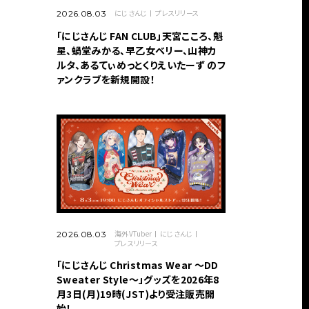
にじさんじ
プレスリリース
2026.08.03
「にじさんじ FAN CLUB」天宮こころ、魁
星、蝸堂みかる、早乙女ベリー、山神カ
ルタ、あるてぃめっとくりえいたーず のフ
ァンクラブを新規開設！
海外VTuber
にじさんじ
2026.08.03
プレスリリース
「にじさんじ Christmas Wear 〜DD
Sweater Style〜」グッズを2026年8
月3日(月)19時(JST)より受注販売開
始！