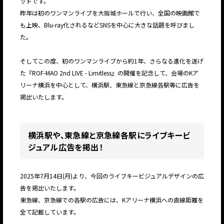
ットです。
昨年は初のワンマンライブを大阪城ホールで行い、全国の映画館で
も上映、Blu-ray化されるなどSNSを中心に大きな話題を呼びまし
た。
そしてこの度、初のワンマンライブから約1年、さらなる進化を遂げ
た『ROF-MAO 2nd LIVE - Limitless』の開催を記念して、会場のKア
リーナ横浜を中心として、横浜駅、東急線と京急線各駅等に広告を
掲出いたします。
横浜駅や、東急線と京急線各駅にライブキービ
ジュアル広告を掲出！
2025年7月14日(月)より、今回のライブキービジュアルデザインの広
告を掲出いたします。
東急線、京急線での各駅の広告には、Kアリーナ横浜への直線距離を
全て記載しています。