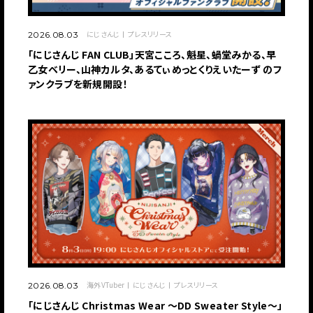
にじさんじ
プレスリリース
2026.08.03
「にじさんじ FAN CLUB」天宮こころ、魁星、蝸堂みかる、早
乙女ベリー、山神カルタ、あるてぃめっとくりえいたーず のフ
ァンクラブを新規開設！
海外VTuber
にじさんじ
プレスリリース
2026.08.03
「にじさんじ Christmas Wear 〜DD Sweater Style〜」