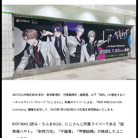
ANYCOLOR株式会社(本社：東京都港区 代表取締役：田角陸、以下「当社」)が運営するバ
ーチャルライバーグループ「にじさんじ」所属のライバーによる、『ROF-MAO 2nd LIVE -
Limitless』開催を記念して、2025年7月14日(月)から広告を順次掲出いたします。
ROF-MAO (読み：ろふまお)は、にじさんじ所属ライバーである「加
賀美ハヤト」「剣持刀也」「不破湊」「甲斐田晴」が結成したユニ