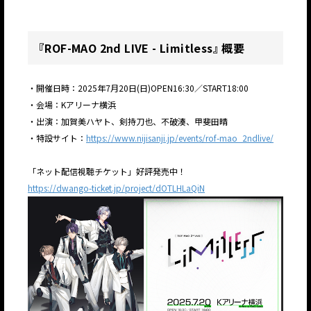
『ROF-MAO 2nd LIVE - Limitless』 概要
JP
EN
・開催日時：2025年7月20日(日)OPEN16:30／START18:00
・会場：Kアリーナ横浜
・出演：加賀美ハヤト、剣持刀也、不破湊、甲斐田晴
・特設サイト：
https://www.nijisanji.jp/events/rof-mao_2ndlive/
「ネット配信視聴チケット」好評発売中！
https://dwango-ticket.jp/project/dOTLHLaQiN
JP
EN