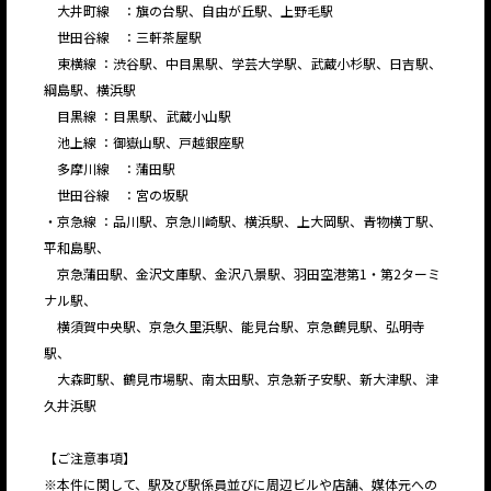
大井町線 ：旗の台駅、自由が丘駅、上野毛駅
世田谷線 ：三軒茶屋駅
東横線 ：渋谷駅、中目黒駅、学芸大学駅、武蔵小杉駅、日吉駅、
綱島駅、横浜駅
目黒線 ：目黒駅、武蔵小山駅
池上線 ：御嶽山駅、戸越銀座駅
多摩川線 ：蒲田駅
世田谷線 ：宮の坂駅
・京急線 ：品川駅、京急川崎駅、横浜駅、上大岡駅、青物横丁駅、
平和島駅、
京急蒲田駅、金沢文庫駅、金沢八景駅、羽田空港第1・第2ターミ
ナル駅、
横須賀中央駅、京急久里浜駅、能見台駅、京急鶴見駅、弘明寺
駅、
大森町駅、鶴見市場駅、南太田駅、京急新子安駅、新大津駅、津
久井浜駅
【ご注意事項】
※本件に関して、駅及び駅係員並びに周辺ビルや店舗、媒体元への