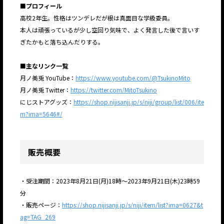
■プロフィール
高校2年生。性格はツンデレだが根は真面目な学級委員。
JP
EN
本人は頑張っているが少し空回り気味で、よく発言した後で言いす
ぎたかもと落ち込んだりする。
■主なリンク一覧
月ノ美兎 YouTube：
https://www.youtube.com/@TsukinoMito
月ノ美兎 Twitter：
https://twitter.com/MitoTsukino
にじストアグッズ：
https://shop.nijisanji.jp/s/niji/group/list/006/ite
JP
EN
m?ima=5646#/
販売概要
・受注期間：2023年8月21日(月)18時～2023年9月21日(木)23時59
分
・販売ページ：
https://shop.nijisanji.jp/s/niji/item/list?ima=0627&t
ag=TAG_269