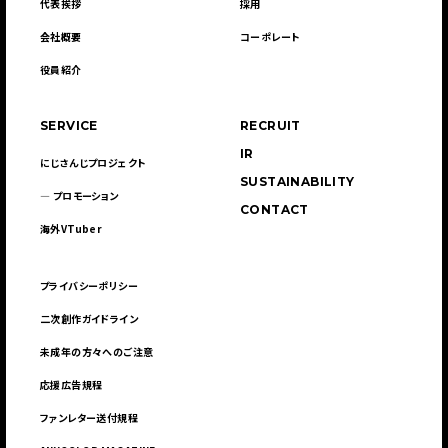
代表挨拶
採用
会社概要
コーポレート
役員紹介
SERVICE
RECRUIT
IR
にじさんじプロジェクト
SUSTAINABILITY
― プロモーション
CONTACT
海外VTuber
プライバシーポリシー
二次創作ガイドライン
未成年の方々へのご注意
応援広告規程
ファンレター送付規程