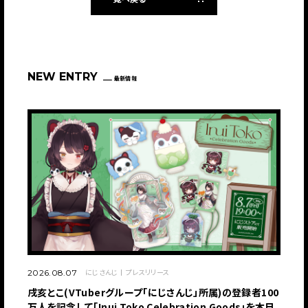
NEW ENTRY
最新情報
にじさんじ
プレスリリース
2026.08.07
戌亥とこ(VTuberグループ「にじさんじ」所属)の登録者100
万人を記念して「Inui Toko Celebration Goods」を本日