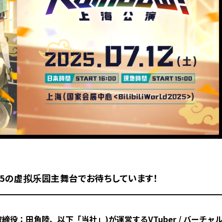
rld2025の虚拟乐园主舞台でお待ちしています！
取締役：田角陸、以下「当社」)が運営するVTuber / バーチャ