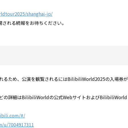
orldtour2025/shanghai-jp/
開される続報をお待ちください。
催されるため、公演を観覧されるにはBilibiliWorld2025の入場券が
の詳細はBilibiliWorldの公式WebサイトおよびBilibiliWorld
ibili.com/#/
cn/u/7004917311