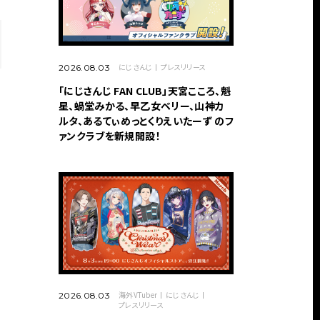
にじさんじ
プレスリリース
2026.08.03
「にじさんじ FAN CLUB」天宮こころ、魁
星、蝸堂みかる、早乙女ベリー、山神カ
ルタ、あるてぃめっとくりえいたーず のフ
ァンクラブを新規開設！
海外VTuber
にじさんじ
2026.08.03
プレスリリース