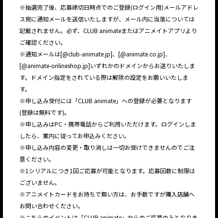
※抽選完了後、応募締切日時点でのご登録(ログイン用)メールアドレ
ス宛に通知メールを送信いたしますが、メール内に当落については
記載されません。必ず、CLUB animateまたはアニメイトアプリより
ご確認ください。
※通知メールは[@club-animate.jp]、[@animate.co.jp]、
[@animate-onlineshop.jp]いずれかのドメインからお送りいたしま
JP
EN
す。ドメイン指定をされている際は解除の設定をお願いいたしま
す。
※申し込み受付には「CLUB animate」への登録が必要となります
(登録は無料です)。
※申し込みはPC・携帯電話からご利用いただけます。ログインしま
したら、案内に従ってお申込みください。
※申し込み内容の変更・取り消しは一切お受けできませんのでご注
意ください。
※1シリアルにつき1回ご応募が可能となります。応募回数に制限は
ございません。
※アニメイトカードをお持ちで無い方は、お手数ですが購入店舗へ
お問い合わせください。
※こちらのイベントは「CLUB animate」からのご応募のみとなりま