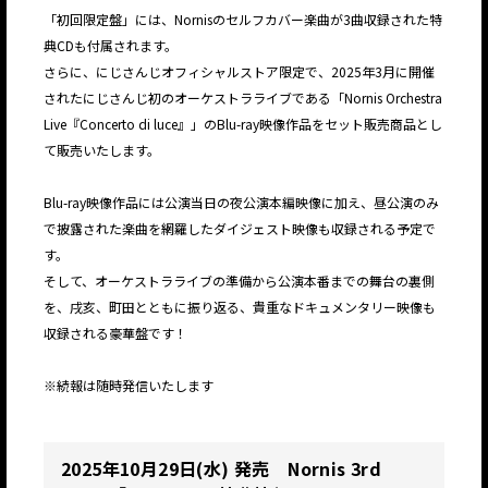
「初回限定盤」には、Nornisのセルフカバー楽曲が3曲収録された特
典CDも付属されます。
さらに、にじさんじオフィシャルストア限定で、2025年3月に開催
されたにじさんじ初のオーケストラライブである「Nornis Orchestra
Live『Concerto di luce』」のBlu-ray映像作品をセット販売商品とし
て販売いたします。
Blu-ray映像作品には公演当日の夜公演本編映像に加え、昼公演のみ
で披露された楽曲を網羅したダイジェスト映像も収録される予定で
す。
そして、オーケストラライブの準備から公演本番までの舞台の裏側
を、戌亥、町田とともに振り返る、貴重なドキュメンタリー映像も
収録される豪華盤です！
※続報は随時発信いたします
2025年10月29日(水) 発売 Nornis 3rd