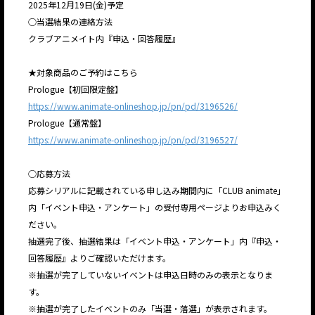
2025年12月19日(金)予定
○当選結果の連絡方法
クラブアニメイト内『申込・回答履歴』
★対象商品のご予約はこちら
Prologue【初回限定盤】
https://www.animate-onlineshop.jp/pn/pd/3196526/
Prologue【通常盤】
https://www.animate-onlineshop.jp/pn/pd/3196527/
○応募方法
応募シリアルに記載されている申し込み期間内に「CLUB animate」
内「イベント申込・アンケート」の受付専用ページよりお申込みく
ださい。
抽選完了後、抽選結果は「イベント申込・アンケート」内『申込・
回答履歴』よりご確認いただけます。
※抽選が完了していないイベントは申込日時のみの表示となりま
す。
JP
EN
※抽選が完了したイベントのみ「当選・落選」が表示されます。