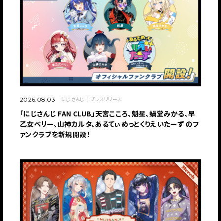
にじさんじ
プレスリリース
2026.08.03
「にじさんじ FAN CLUB」天宮こころ、魁星、蝸堂みかる、早
乙女ベリー、山神カルタ、あるてぃめっとくりえいたーず のフ
ァンクラブを新規開設！