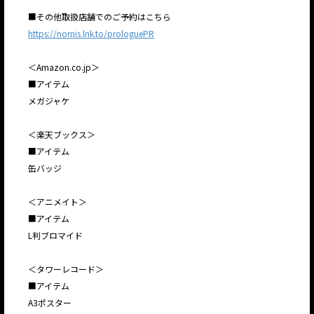
■その他取扱店舗でのご予約はこちら
https://nornis.lnk.to/prologuePR
＜Amazon.co.jp＞
■アイテム
メガジャケ
＜楽天ブックス＞
■アイテム
缶バッジ
＜アニメイト＞
■アイテム
L判ブロマイド
＜タワーレコード＞
■アイテム
A3ポスター