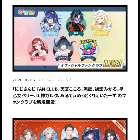
にじさんじ
プレスリリース
2026.08.03
「にじさんじ FAN CLUB」天宮こころ、魁星、蝸堂みかる、早
乙女ベリー、山神カルタ、あるてぃめっとくりえいたーず のフ
ァンクラブを新規開設！