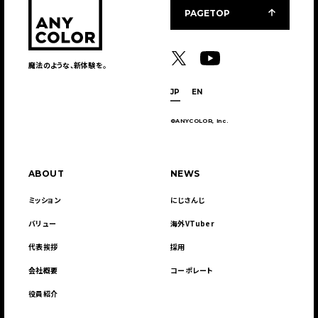
PAGETOP
魔法のような、新体験を。
JP
EN
©ANYCOLOR, Inc.
ABOUT
NEWS
ミッション
にじさんじ
バリュー
海外VTuber
代表挨拶
採用
会社概要
コーポレート
役員紹介