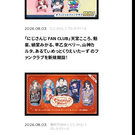
にじさんじ
プレスリリース
2026.08.03
「にじさんじ FAN CLUB」天宮こころ、魁
星、蝸堂みかる、早乙女ベリー、山神カ
ルタ、あるてぃめっとくりえいたーず のフ
ァンクラブを新規開設！
海外VTuber
にじさんじ
2026.08.03
プレスリリース