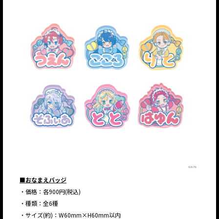
JP
EN
JP
EN
■おなまえバッジ
・価格：各900円(税込)
・種類：全6種
・サイズ(約)：W60mm×H60mm以内