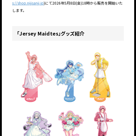
s://shop.nijisanji.jp
)にて2026年5月8日(金)18時から販売を開始いた
します。
「Jersey Maidtes」グッズ紹介