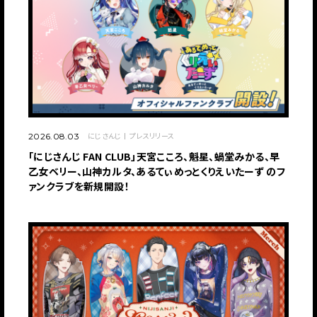
にじさんじ
プレスリリース
2026.08.03
「にじさんじ FAN CLUB」天宮こころ、魁星、蝸堂みかる、早
乙女ベリー、山神カルタ、あるてぃめっとくりえいたーず のフ
ァンクラブを新規開設！