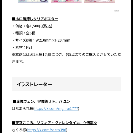
■ホロ箔押しクリアポスター
・価格：各1,500円(税込)
・種類：全6種
・サイズ(約)：W210mm×H297mm
・素材：PET
※本商品はお1人様1会計につき、各5点までのご購入とさせていただ
きます。
イラストレーター
■赤城ウェン、宇佐美リト、ハ ユン
はなあられ様(
https://x.com/mg_rui1777
)
■天宮こころ、ソフィア・ヴァレンタイン、立伝都々
さくろ様(
https://x.com/sacro396
)