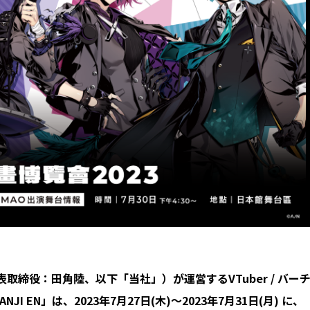
表取締役：田角陸、以下「当社」）が運営するVTuber / バー
I EN」は、2023年7月27日(木)～2023年7月31日(月) に、