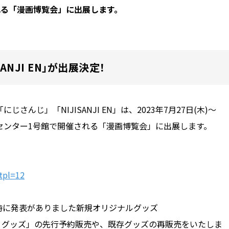
れる「漫画博覧会」に出展します。
ANJI EN」が出展決定！
んじ」「NIJISANJI EN」は、2023年7月27日(木)～
界貿易センター1号館で開催される「漫画博覧会」に出展します。
tpl=12
」出展決定時に発表がありました新規オリジナルグッズ
Travel 2023 グッズ」の先行予約販売や、既存グッズの再販売をいたしま