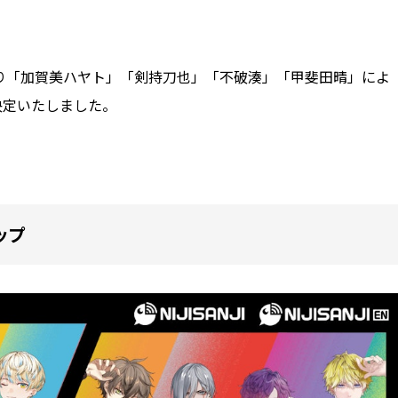
地時間)より「加賀美ハヤト」「剣持刀也」「不破湊」「甲斐田晴」によ
も決定いたしました。
ップ