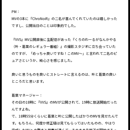
PM：
MVの3本に『ChroNoiR』の二名が喜んでくれていたのは嬉しかった
ですし、公開当日のことは印象的でした。
『VVS』MV公開直後に生配信があった『くろのわーるがなんかやる
（叶・葛葉のレギュラー番組）』の撮影スタジオに立ち会っていた
のですが、「めっちゃ良いですね！このMV～」と言われて二名のピ
ュアさというか、純心さを感じました。
良いと思うものを良いとストレートに言えるのは、叶と葛葉の良い
ところだと思います。
葛葉マネージャー：
その日の18時に『VVS』のMVが公開されて、19時に放送開始だった
んですよね。
で、18時55分くらいに葛葉と叶に公開したばかりのMVを見せたんで
す。もちろん、何度か修正稿は見てもらってはいたものの、やはり
完成したMVへの驚きと興奮が凄くて…そのまま生放送が開始するっ