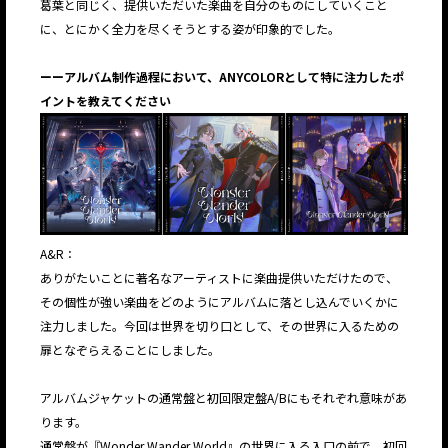
葛葉と同じく、提供いただいた楽曲を自分のものにしていくこと
に、とにかく全力を尽くそうとする姿が印象的でした。
ーーアルバム制作過程において、ANYCOLORとして特に注力したポ
イントを教えてください
A&R：
ありがたいことに著名なアーティストに楽曲提供いただけたので、
その個性が強い楽曲をどのようにアルバムに落とし込んでいくかに
注力しました。今回は世界を切り口として、その世界に入るための
扉となぞらえることにしました。
アルバムジャケットの通常盤と初回限定盤A/Bにもそれぞれ意味があ
ります。
通常盤が『Wonder Wander World』の世界に入る入口の前で、初回