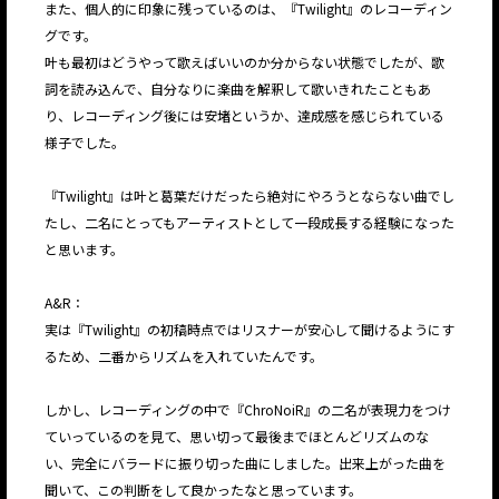
また、個人的に印象に残っているのは、『Twilight』のレコーディン
グです。
叶も最初はどうやって歌えばいいのか分からない状態でしたが、歌
詞を読み込んで、自分なりに楽曲を解釈して歌いきれたこともあ
り、レコーディング後には安堵というか、達成感を感じられている
様子でした。
『Twilight』は叶と葛葉だけだったら絶対にやろうとならない曲でし
たし、二名にとってもアーティストとして一段成長する経験になった
と思います。
A&R：
実は『Twilight』の初稿時点ではリスナーが安心して聞けるようにす
るため、二番からリズムを入れていたんです。
しかし、レコーディングの中で『ChroNoiR』の二名が表現力をつけ
ていっているのを見て、思い切って最後までほとんどリズムのな
い、完全にバラードに振り切った曲にしました。出来上がった曲を
聞いて、この判断をして良かったなと思っています。