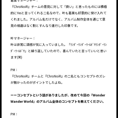
葛葉マネージャー：
『ChroNoiR』チームの意見に対して「良い」と思ったものには積極
的にYesと言ってくれる二名なので、叶も葛葉も好意的に受け入れて
くれました。アルバム名だけでなく、アルバム制作全体を通じて意
見の相違はなく割とすんなり進行した印象です。
叶マネージャー：
叶は非常に語感が気に入っていました。「ﾜﾝﾀﾞｰﾜﾝﾀﾞｰﾜｰﾙﾄﾞ!!ﾜﾝﾀﾞｰﾜﾝ
ﾀﾞｰﾜｰﾙﾄﾞ!!」と繰り返していたので、喜んでいたと言っていいと思い
ます(笑)
PM：
『ChroNoiR』チームと『ChroNoiR』の二名ともコンセプトのズレ
が無かったのがポイントでしたよね。
ーーコンセプトという話がありましたが、改めて今回の『Wonder
Wander World』のアルバム全体のコンセプトを教えてください。
PM：