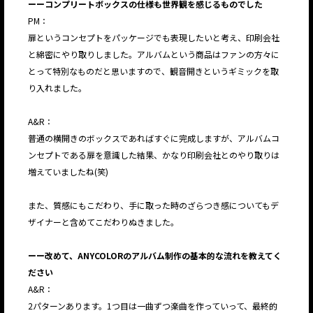
ーーコンプリートボックスの仕様も世界観を感じるものでした
PM：
扉というコンセプトをパッケージでも表現したいと考え、印刷会社
と綿密にやり取りしました。アルバムという商品はファンの方々に
とって特別なものだと思いますので、観音開きというギミックを取
り入れました。
A&R：
普通の横開きのボックスであればすぐに完成しますが、アルバムコ
ンセプトである扉を意識した結果、かなり印刷会社とのやり取りは
増えていましたね(笑)
また、質感にもこだわり、手に取った時のざらつき感についてもデ
ザイナーと含めてこだわりぬきました。
ーー改めて、ANYCOLORのアルバム制作の基本的な流れを教えてく
ださい
A&R：
2パターンあります。1つ目は一曲ずつ楽曲を作っていって、最終的