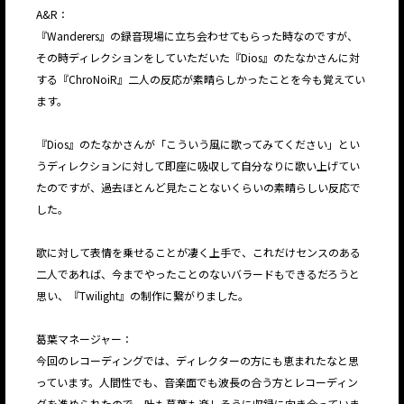
A&R：
『Wanderers』の録音現場に立ち会わせてもらった時なのですが、
その時ディレクションをしていただいた『Dios』のたなかさんに対
する『ChroNoiR』二人の反応が素晴らしかったことを今も覚えてい
ます。
『Dios』のたなかさんが「こういう風に歌ってみてください」とい
うディレクションに対して即座に吸収して自分なりに歌い上げてい
たのですが、過去ほとんど見たことないくらいの素晴らしい反応で
した。
歌に対して表情を乗せることが凄く上手で、これだけセンスのある
二人であれば、今までやったことのないバラードもできるだろうと
思い、『Twilight』の制作に繋がりました。
葛葉マネージャー：
今回のレコーディングでは、ディレクターの方にも恵まれたなと思
っています。人間性でも、音楽面でも波長の合う方とレコーディン
グを進められたので、叶も葛葉も楽しそうに収録に向き合っていま