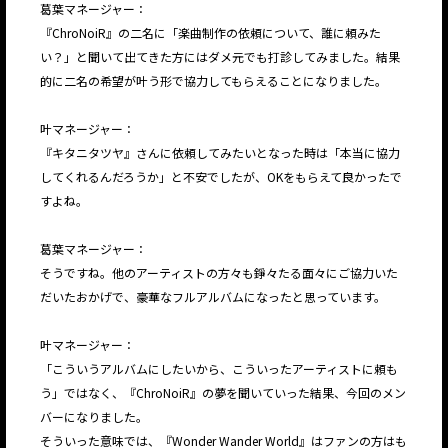
葛葉マネージャー：
『ChroNoiR』の二名に「楽曲制作の依頼について、誰に頼みた
い？」と聞いて出てきた方にはダメ元でも打診してみました。結果
的に二名の希望が叶う形で協力してもらえることになりました。
叶マネージャー：
『キタニタツヤ』さんに依頼してみたいとなった時は「本当に協力
してくれるんだろうか」と不安でしたが、OKをもらえて良かったで
すよね。
葛葉マネージャー：
そうですね。他のアーティストの方々も錚々たる面々にご協力いた
だいたおかげで、豪華なフルアルバムになったと思っています。
叶マネージャー：
「こういうアルバムにしたいから、こういったアーティストに頼も
う」ではなく、『ChroNoiR』の夢を聞いていった結果、今回のメン
バーになりました。
そういった意味では、『Wonder Wander World』はファンの方はも