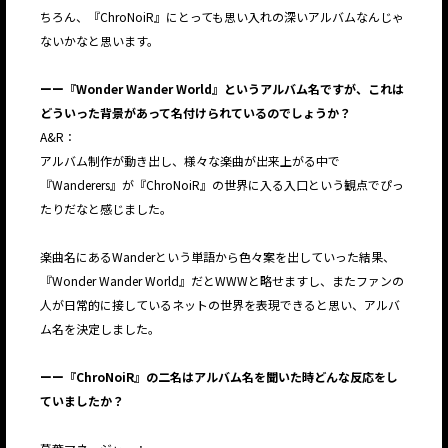
ちろん、『ChroNoiR』にとっても思い入れの深いアルバムなんじゃ
ないかなと思います。
ーー『Wonder Wander World』というアルバム名ですが、これは
どういった背景があって名付けられているのでしょうか？
A&R：
アルバム制作が動き出し、様々な楽曲が出来上がる中で
『Wanderers』が『ChroNoiR』の世界に入る入口という観点でぴっ
たりだなと感じました。
楽曲名にあるWanderという単語から色々案を出していった結果、
『Wonder Wander World』だとWWWと略せますし、またファンの
人が日常的に接しているネットの世界を表現できると思い、アルバ
ム名を決定しました。
ーー『ChroNoiR』の二名はアルバム名を聞いた時どんな反応をし
ていましたか？