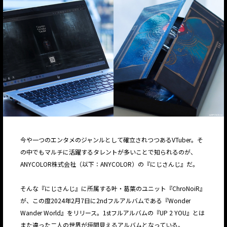
今や一つのエンタメのジャンルとして確立されつつあるVTuber。そ
の中でもマルチに活躍するタレントが多いことで知られるのが、
ANYCOLOR株式会社（以下：ANYCOLOR）の『にじさんじ』だ。
そんな『にじさんじ』に所属する叶・葛葉のユニット『ChroNoiR』
が、この度2024年2月7日に2ndフルアルバムである『Wonder
Wander World』をリリース。1stフルアルバムの『UP 2 YOU』とは
また違った二人の世界が垣間見えるアルバムとなっている。