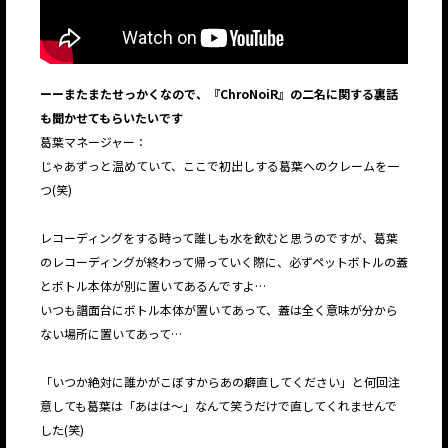
ーーまたまたせっかくなので、『ChroNoiR』の二名に関する裏話
も聞かせてもらいたいです
葛葉マネージャー：
じゃあずっと温めていて、ここで初出しする葛葉へのクレームを一
つ(笑)
レコーディングをする時って誰しも水を飲むと思うのですが、葛葉
のレコーディングが終わって帰っていく際に、必ずペットボトルの蓋
とボトル本体が別に置いてあるんですよ…
いつも譜面台にボトル本体が置いてあって、蓋は全く意味が分から
ない場所に置いてあって…
「いつか絶対に誰かがこぼすからあの癖直してください」と何回注
意しても葛葉は「あはは〜」なんて笑うだけで直してくれませんで
した(笑)