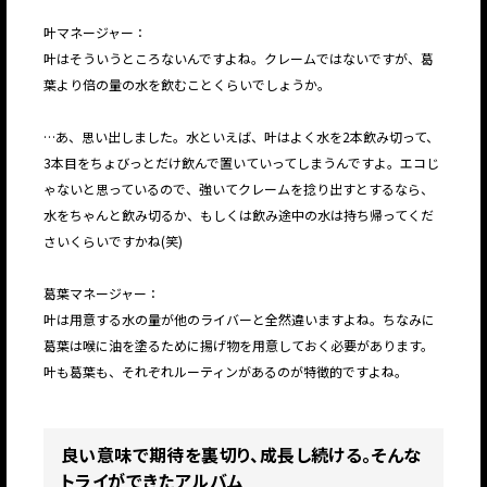
叶マネージャー：
叶はそういうところないんですよね。クレームではないですが、葛
葉より倍の量の水を飲むことくらいでしょうか。
…あ、思い出しました。水といえば、叶はよく水を2本飲み切って、
3本目をちょびっとだけ飲んで置いていってしまうんですよ。エコじ
ゃないと思っているので、強いてクレームを捻り出すとするなら、
水をちゃんと飲み切るか、もしくは飲み途中の水は持ち帰ってくだ
さいくらいですかね(笑)
葛葉マネージャー：
叶は用意する水の量が他のライバーと全然違いますよね。ちなみに
葛葉は喉に油を塗るために揚げ物を用意しておく必要があります。
叶も葛葉も、それぞれルーティンがあるのが特徴的ですよね。
良い意味で期待を裏切り、成長し続ける。そんな
トライができたアルバム