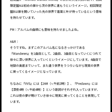
限定盤Aは初めの扉から次の世界に進もうというイメージ。初回限定
盤Bは扉を開いていった先の世界で葛葉と叶が待っているという意味
を持たせています。
PM：アルバムの曲順にも意味を持たせましたよね。
A&R：
そうですね。まずこのアルバム名になるきっかけである
『Wanderers』を1曲目として、2曲目、3曲目となっていくにつれて
JP
EN
徐々に深い世界に入っていくというイメージにしています。4曲目で
地獄の奥底までいって、また違う世界をうつろいながら現実の世界
に戻ってくるイメージとなっています。
ちなみに『VVS』には【2AM（≒午前2時）】、『Predawn』には
【深夜4時（≒午前4時）】という歌詞がそれぞれ入っていますが、
これは夜の夢が明けていき徐々に現実に戻ってくることを表現して
います。
JP
EN