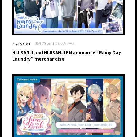
海外VTuber
プレスリリース
2026.06.11
NIJISANJI and NIJISANJI EN announce “Rainy Day
Laundry” merchandise