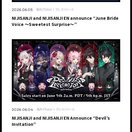
海外VTuber
プレスリリース
2026.06.05
NIJISANJI and NIJISANJI EN announce “June Bride
Voice ～Sweetest Surprise～”
海外VTuber
プレスリリース
2026.06.04
NIJISANJI and NIJISANJI EN Announce “Devil’s
Invitation”