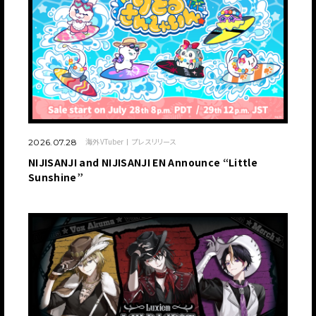
海外VTuber
プレスリリース
2026.07.28
NIJISANJI and NIJISANJI EN Announce “Little
Sunshine”