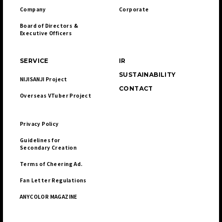
Company
Corporate
Board of Directors & 

Executive Officers
SERVICE
IR
SUSTAINABILITY
NIJISANJI Project
CONTACT
Overseas VTuber Project
Privacy Policy
Guidelines for 

Secondary Creation
Terms of Cheering Ad.
Fan Letter Regulations
ANYCOLOR MAGAZINE