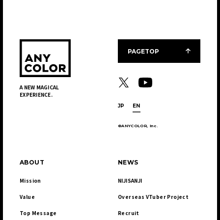
PAGETOP
A NEW MAGICAL
EXPERIENCE.
JP
EN
©ANYCOLOR, Inc.
ABOUT
NEWS
Mission
NIJISANJI
Value
Overseas VTuber Project
Top Message
Recruit