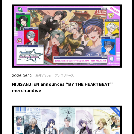
海外VTuber
プレスリリース
2026.06.12
NIJISANJI EN announces “BY THE HEARTBEAT”
merchandise