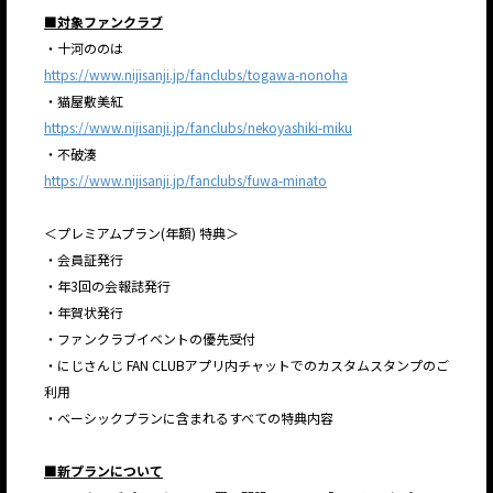
■対象ファンクラブ
・十河ののは
https://www.nijisanji.jp/fanclubs/togawa-nonoha
・猫屋敷美紅
https://www.nijisanji.jp/fanclubs/nekoyashiki-miku
・不破湊
https://www.nijisanji.jp/fanclubs/fuwa-minato
＜プレミアムプラン(年額) 特典＞
・会員証発行
・年3回の会報誌発行
・年賀状発行
・ファンクラブイベントの優先受付
・にじさんじ FAN CLUBアプリ内チャットでのカスタムスタンプのご
利用
・ベーシックプランに含まれるすべての特典内容
■新プランについて