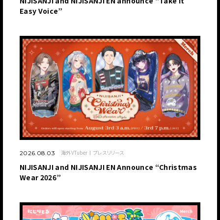
NIJISANJI and NIJISANJI EN announce “Take it
Easy Voice”
海外VTuber
プレスリリース
2026.08.03
NIJISANJI and NIJISANJI EN Announce “Christmas
Wear 2026”