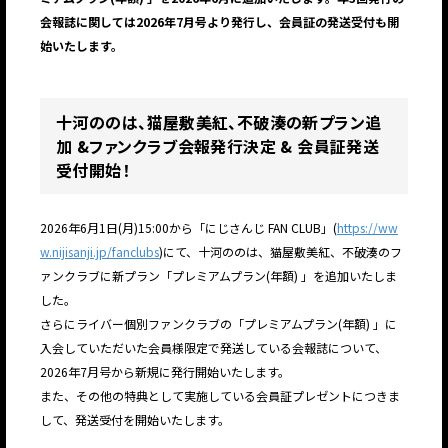
会報誌に関しては2026年7月号より発行し、会員証の発送受付も開
始いたします。
十河ののは、猫屋敷美紅、不破湊の新プラン追
加 &ファンクラブ会報発行決定 & 会員証発送
受付開始！
2026年6月1日(月)15:00から「にじさんじ FAN CLUB」(
https://ww
w.nijisanji.jp/fanclubs
)にて、十河ののは、猫屋敷美紅、不破湊のフ
ァンクラブに新プラン「プレミアムプラン(年額) 」を追加いたしま
した。
さらにライバー個別ファンクラブの「プレミアムプラン(年額) 」に
入会していただいた会員様限定で発送している会報誌について、
2026年7月号から新規に発行開始いたします。
また、その他の特典として実施している会員証プレゼントにつきま
して、発送受付を開始いたします。