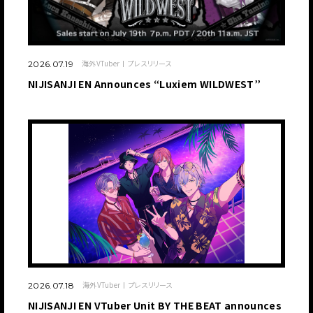
海外VTuber
プレスリリース
2026.07.19
NIJISANJI EN Announces “Luxiem WILDWEST”
海外VTuber
プレスリリース
2026.07.18
NIJISANJI EN VTuber Unit BY THE BEAT announces