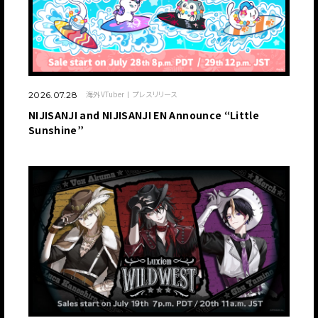
海外VTuber
プレスリリース
2026.07.28
NIJISANJI and NIJISANJI EN Announce “Little
Sunshine”