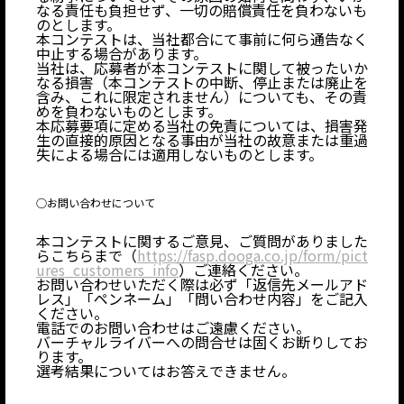
なる責任も負担せず、一切の賠償責任を負わないも
のとします。
本コンテストは、当社都合にて事前に何ら通告なく
中止する場合があります。
当社は、応募者が本コンテストに関して被ったいか
なる損害（本コンテストの中断、停止または廃止を
含み、これに限定されません）についても、その責
めを負わないものとします。
本応募要項に定める当社の免責については、損害発
生の直接的原因となる事由が当社の故意または重過
失による場合には適用しないものとします。
JP
EN
○お問い合わせについて
本コンテストに関するご意見、ご質問がありました
らこちらまで（
https://fasp.dooga.co.jp/form/pict
ures_customers_info
）
ご連絡ください。
お問い合わせいただく際は必ず「返信先メールアド
JP
EN
レス」「ペンネーム」「問い合わせ内容」をご記入
ください。
電話でのお問い合わせはご遠慮ください。
バーチャルライバーへの問合せは固くお断りしてお
ります。
選考結果についてはお答えできません。