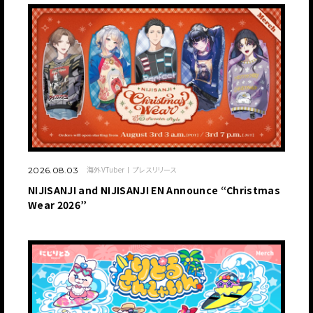
海外VTuber
プレスリリース
2026.08.03
NIJISANJI and NIJISANJI EN Announce “Christmas
Wear 2026”