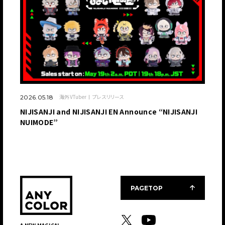
海外VTuber
プレスリリース
2026.05.18
NIJISANJI and NIJISANJI EN Announce “NIJISANJI
NUIMODE”
PAGETOP