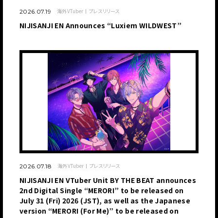
海外VTuber
プレスリリース
2026.07.19
NIJISANJI EN Announces “Luxiem WILDWEST”
海外VTuber
プレスリリース
2026.07.18
NIJISANJI EN VTuber Unit BY THE BEAT announces
2nd Digital Single “MERORI” to be released on
July 31 (Fri) 2026 (JST), as well as the Japanese
version “MERORI (For Me)” to be released on