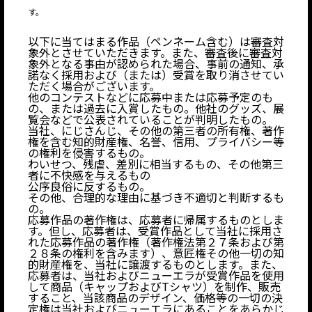
す。
以下に当てはまる作品（ペンネーム含む）は審査対
象外とさせていただきます。また、審査後に審査対
象外となる事由が認められた場合、事前の通知、承
諾なく採用および（または）受賞を取り消させてい
ただく場合がございます。
他のコンテストなどに応募中または応募予定のも
の、または過去に入賞したもの。他社のグッズ、展
覧会などで公表されていることが判明したもの。
当社、にじさんじ、その他の第三者の所有権、著作
権を含む知的財産権、名誉、信用、プライバシー等
の権利を侵害するもの。
わいせつ、残虐、差別に相当するもの、その他第三
者に不快感を与えるもの
公序良俗に反するもの。
その他、合理的な理由に基づき不適切と判断するも
の。
応募作品の著作権は、応募者に帰属するものとしま
す。但し、応募者は、受賞作品として当社に採用さ
れた応募作品の著作権（著作権法第２７条および第
２８条の権利を含みます）、意匠権その他一切の知
的財産権を、当社に譲渡するものとします。また、
応募者は、当社およびニューエラが受賞作品を使用
して商品（キャップおよびTシャツ）を制作、販売
すること、当該商品のデザイン、価格等の一切の決
定権は当社およびニューエラにあることをあらかじ