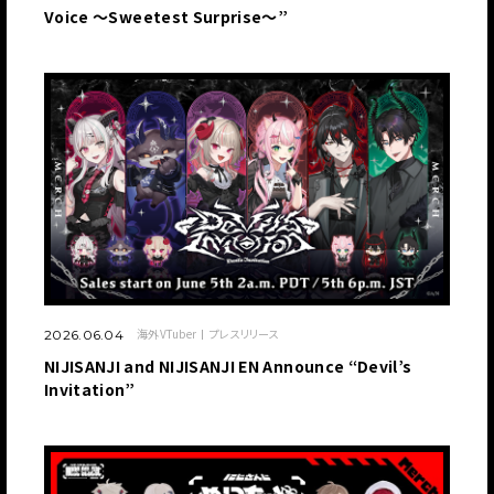
Voice ～Sweetest Surprise～”
海外VTuber
プレスリリース
2026.06.04
NIJISANJI and NIJISANJI EN Announce “Devil’s
Invitation”