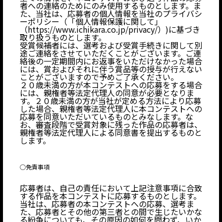
者への連絡のためにのみ使用するものとします。ま
た、当社は、応募者の個人情報を当社のプライバシ
ーポリシー（「個人情報保護に関して」
（https://www.ichikara.co.jp/privacy/）)に基づき
取り扱うものとします。
受賞候補者には、選考および受賞手続きに関して別
途ご連絡をさせていただくことがございます。ご連
絡後の一定期間内にお返事をいただけなかった場合
には、賞およびそれに伴う賞品等の授与が行えない
ことがございますので予めご了承ください。
２０歳未満の方が本コンテストへの応募をする場合
には、親権者等法定代理人の同意が必要となりま
す。２０歳未満の方が当社が定める方法により応募
した場合、親権者等法定代理人に本コンテストへの
応募を同意いただいているものとみなします。な
お、審査段階で受賞対象に残った作品の応募者は、
親権者等法定代理人による同意書を提出するものと
します。
○免責事項
応募者は、自己の責任において上記注意事項に合致
する作品を本コンテストに応募するものとします。
当社は、応募者の本コンテストへの応募、選考ま
た、応募者とその他の第三者との間で生じたいかな
る紛争についても、その原因の如何を問わず、いか