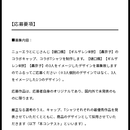
【応募要項】
■募集内容：
ニューエラとにじさんじ【樋口楓】【ギルザレンⅢ世】【轟京子】の
コラボキャップ、コラボTシャツを制作します。【樋口楓】【ギルザ
レンⅢ世】【轟京子】の3人をイメージしたデザインを募集致します
のでふるってご応募ください（※3人個別のデザインではなく、3人
をイメージした1つのデザイン）。
応募作品は、応募者自身のオリジナルであり、国内外で未発表のも
のに限ります。
厳正なる選考のうえ、キャップ、Tシャツそれぞれの最優秀作品を発
表させていただくとともに、商品のデザインとして採用させていた
だきます（以下「本コンテスト」といいます）。