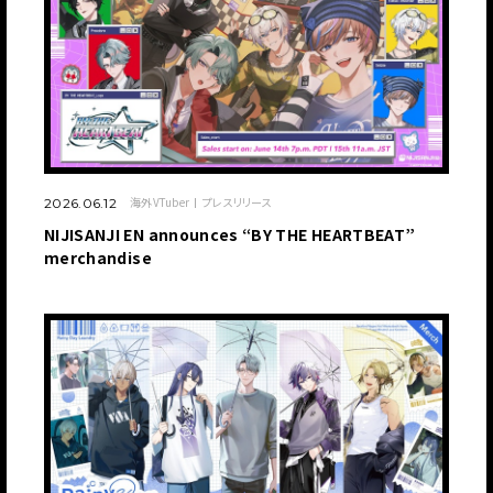
海外VTuber
プレスリリース
2026.06.12
NIJISANJI EN announces “BY THE HEARTBEAT”
merchandise