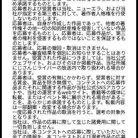
め承諾するものとします。
応募者および受賞者は当社、ニューエラ、および当
社が指定する第三者に対して、著作者人格権を行使
しないものとします。
応募者は、自身が作成した作品であって、他者の著
作権その他一切の知的財産権を侵害していない作品
を応募するものとし、応募者は、応募作品が、第三
者の権利を侵害するものではないことを保証するも
のとします。
応募者は、応募の撤回・取消はできません。
応募者へ審査結果を個別にお知らせすることはあり
ません。受賞された作品につきましては、当社公式
ウェブサイト、およびそのほか掲載作品、当社所属
にじさんじライバーの放送内で取り扱われる場合が
あります。
応募者は、受賞の有無にかかわらず、受賞者に対す
る賞金、賞品を除き無償で、コンテストへの応募作
品またそれに関連する作品が当社公式SNSアカウン
トや、当社の運営するwebサイト、書籍等の媒体に
転載、またはイベント等に展示される場合があるこ
とを、あらかじめ承諾するものとします。転載内容
は一部翻案・改変する場合があります。
一度応募された作品の取消を行うと、選考の対象外
となります。
当社は、作品の応募に際して生じた諸費用に関して
一切負担しません。
当社は、本コンテストへの応募に際していただいた
全ての情報を、本コンテストおよび選考作品の応募