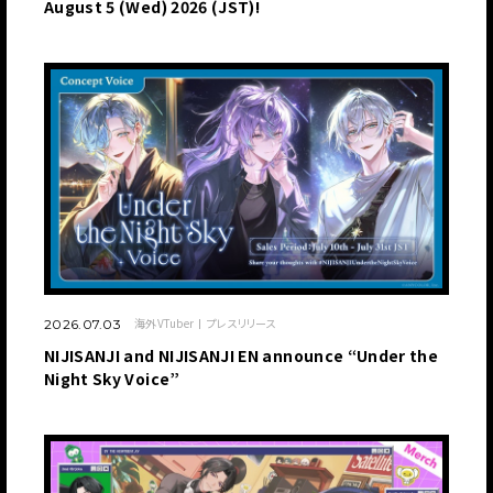
August 5 (Wed) 2026 (JST)!
海外VTuber
プレスリリース
2026.07.03
NIJISANJI and NIJISANJI EN announce “Under the
Night Sky Voice”