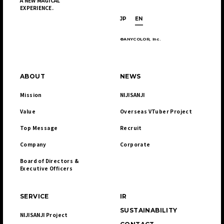
A NEW MAGICAL
EXPERIENCE.
JP
EN
©ANYCOLOR, Inc.
ABOUT
NEWS
Mission
NIJISANJI
Value
Overseas VTuber Project
Top Message
Recruit
Company
Corporate
Board of Directors & 

Executive Officers
SERVICE
IR
SUSTAINABILITY
NIJISANJI Project