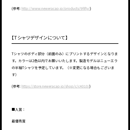
(参考:
http://www.neweracap.jp/products/9fifty/
)
【Tシャツデザインについて】
Tシャツのボディ部分（前面のみ）にプリントするデザインとなりま
す。カラーは2色以内でお願いいたします。製造モデルはニューエラ
の半袖Tシャツを予定しています。（※変更になる場合もございま
す）
(参考:
https://store.neweracap.jp/shop/c/c4010/
)
■入賞：
最優秀賞