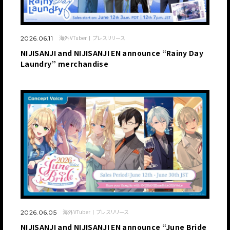
海外VTuber
プレスリリース
2026.06.11
NIJISANJI and NIJISANJI EN announce “Rainy Day
Laundry” merchandise
海外VTuber
プレスリリース
2026.06.05
NIJISANJI and NIJISANJI EN announce “June Bride