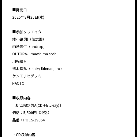
■発売日
2025年3月26日(水)
■参加クリエイター
綾小路 翔（氣志團）
内澤崇仁（androp)
OHTORA、maeshima soshi
川谷絵音
熊木幸丸（Lucky Kilimanjaro）
ケンモチヒデフミ
NAOTO
■収録内容
【初回限定盤A(CD＋Blu-ray)】
価格：5,500円（税込）
品番：POCS-39054
・CD収録内容