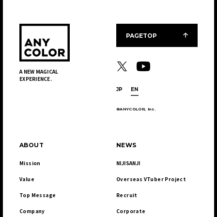
PAGETOP
A NEW MAGICAL
EXPERIENCE.
JP
EN
©ANYCOLOR, Inc.
ABOUT
NEWS
Mission
NIJISANJI
Value
Overseas VTuber Project
Top Message
Recruit
Company
Corporate