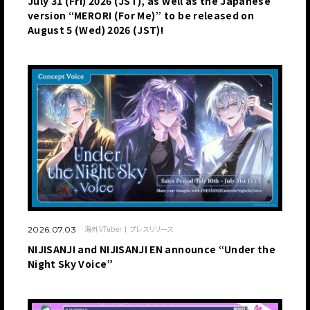
July 31 (Fri) 2026 (JST), as well as the Japanese
version “MERORI (For Me)” to be released on
August 5 (Wed) 2026 (JST)!
海外VTuber
プレスリリース
2026.07.03
NIJISANJI and NIJISANJI EN announce “Under the
Night Sky Voice”