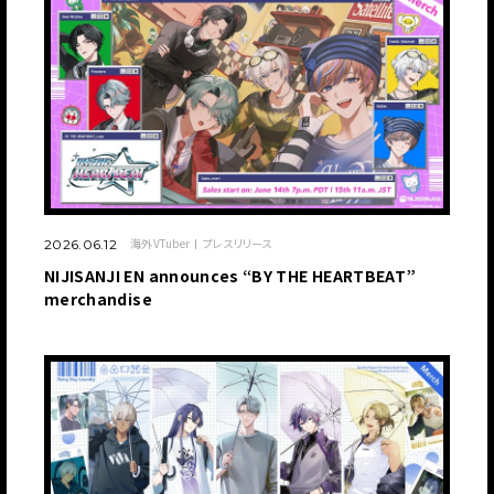
海外VTuber
プレスリリース
2026.06.12
NIJISANJI EN announces “BY THE HEARTBEAT”
merchandise