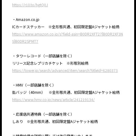
https://r10.to/hgtQ0J
・Amazon.co.jp
ICカードステッカー ※全形態共通、初回限定盤Aジャケット絵柄
https://www.amazon.co.jp/s?field-asin=B0DR2XFT27|B0DR2XF3N
5|B0DR2SPMT7
・タワーレコード（一部店舗を除く）
リリース記念レプリカチケット ※形態別絵柄
https://tower.jp/search/advanced/item/search?titleId=6280373
・HMV（一部店舗を除く）
缶バッジ（40mm） ※全形態共通、初回限定盤Aジャケット絵柄
https://www.hmv.co.jp/news/article/241219134/
・応援店共通特典（一部店舗を除く）
しおり ※全形態共通、初回限定盤Aジャケット絵柄
※特典絵柄の詳細に関しては後日発表いたします。