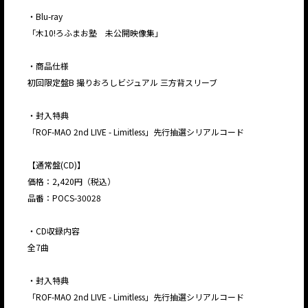
・Blu-ray
「木10!ろふまお塾 未公開映像集」
・商品仕様
初回限定盤B 撮りおろしビジュアル 三方背スリーブ
・封入特典
「ROF-MAO 2nd LIVE - Limitless」先行抽選シリアルコード
【通常盤(CD)】
価格：2,420円（税込）
品番：POCS-30028
・CD収録内容
全7曲
・封入特典
「ROF-MAO 2nd LIVE - Limitless」先行抽選シリアルコード