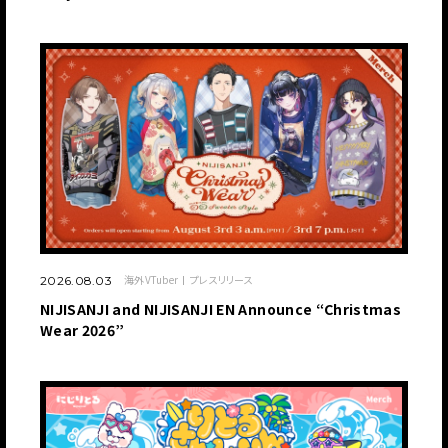
海外VTuber
プレスリリース
2026.08.03
NIJISANJI and NIJISANJI EN Announce “Christmas
Wear 2026”