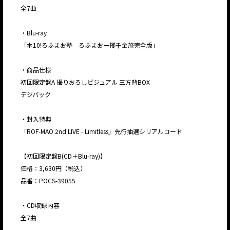
全7曲
・Blu-ray
「木10!ろふまお塾 ろふまお一攫千金旅完全版」
・商品仕様
初回限定盤A 撮りおろしビジュアル 三方背BOX
デジパック
・封入特典
「ROF-MAO 2nd LIVE - Limitless」先行抽選シリアルコード
【初回限定盤B(CD＋Blu-ray)】
価格：3,630円（税込）
品番：POCS-39055
・CD収録内容
全7曲