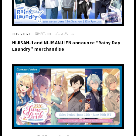
海外VTuber
プレスリリース
2026.06.11
NIJISANJI and NIJISANJI EN announce “Rainy Day
Laundry” merchandise