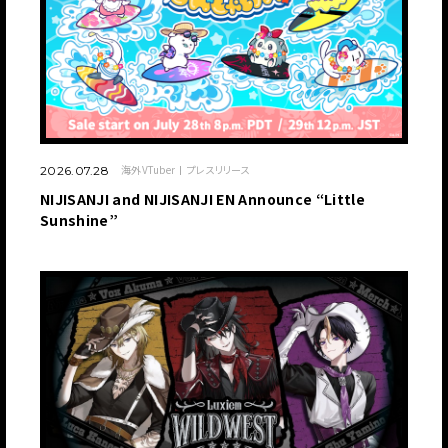
海外VTuber
プレスリリース
2026.07.28
NIJISANJI and NIJISANJI EN Announce “Little
Sunshine”