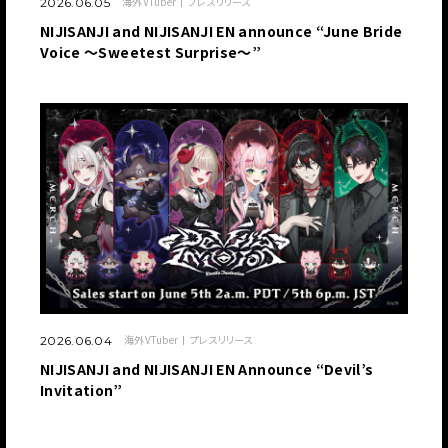
海外VTuber
プレスリリース
2026.06.05
NIJISANJI and NIJISANJI EN announce “June Bride
Voice ～Sweetest Surprise～”
海外VTuber
プレスリリース
2026.06.04
NIJISANJI and NIJISANJI EN Announce “Devil’s
Invitation”