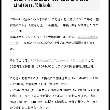
Limitless」開催決定！
ROF-MAO (読み：ろふまお)は、にじさんじ所属ライバーである「加
賀美ハヤト」「剣持刀也」「不破湊」「甲斐田晴」が結成したユニ
ットです。
昨年は初のワンマンライブを大阪城ホールで行い、
全国の映画館で
も上映
、Blu-ray化されるなどSNSを中心に大きな話題を呼びまし
た。
そしてこの度、
ROF-MAO公式YouTubeチャンネルの生配信
にて、
2025年7月20日(日)にROF-MAO 2ndライブの開催情報が初公開。
にじさんじ初のKアリーナ横浜にて開催される「ROF-MAO 2nd LIVE
- Limitless」の特設サイトは、本日オープン！
2025年3月26日(水)に発売する2nd Mini Album「MOMENTUM」の各
形態には、ライブの先行抽選シリアルコードの封入が決定。「ROF-
MAO 2nd LIVE - Limitless」に関する続報は、今後も発信いたします
ので楽しみにお待ちください。