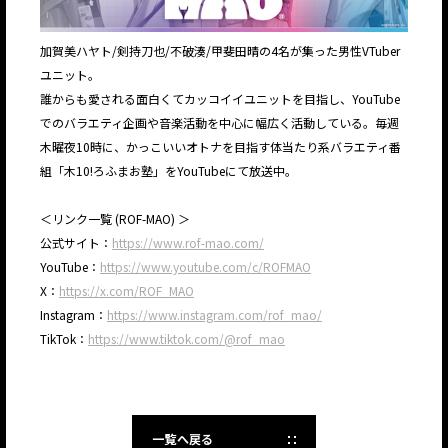
加賀美ハヤト/剣持刀也/不破湊/甲斐田晴の4名が集った男性VTuber
ユニット。
誰からも愛される面白くてカッコイイユニットを目指し、YouTube
でのバラエティ企画や音楽活動を中心に幅広く活動している。毎週
⽊曜夜10時に、かっこいいオトナを目指す体当たり系バラエティ番
組「木10!ろふまお塾」をYouTubeにて放送中。
＜リンク一覧 (ROF-MAO) ＞
公式サイト：
https://www.rof-mao.com/
YouTube：
https://www.youtube.com/c/ROFMAO
X：
https://x.com/ROF_MAO
Instagram：
https://www.instagram.com/rof_mao/
TikTok：
https://www.tiktok.com/@rof_mao
一覧へ戻る