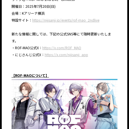
開催日：2025年7月20日(日)
JP
EN
会場：Kアリーナ横浜
特設サイト：
https://nijisanji.jp/events/rof-mao_2ndlive
新たな情報に関しては、下記の公式SNS等にて随時更新いたしま
す。
・ROF-MAO公式X：
https://x.com/ROF_MAO
JP
EN
・にじさんじ公式X：
https://x.com/nijisanji_app
【ROF-MAOについて】