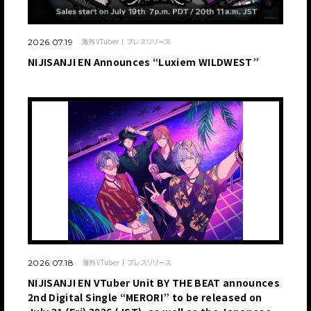
海外VTuber
プレスリリース
2026.07.19
NIJISANJI EN Announces “Luxiem WILDWEST”
海外VTuber
プレスリリース
2026.07.18
NIJISANJI EN VTuber Unit BY THE BEAT announces
2nd Digital Single “MERORI” to be released on