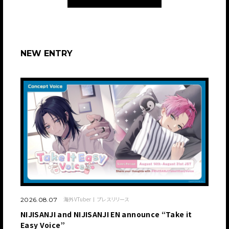
NEW ENTRY
海外VTuber
プレスリリース
2026.08.07
NIJISANJI and NIJISANJI EN announce “Take it
Easy Voice”