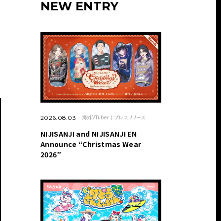
NEW ENTRY
海外VTuber
プレスリリース
2026.08.03
NIJISANJI and NIJISANJI EN
Announce “Christmas Wear
2026”