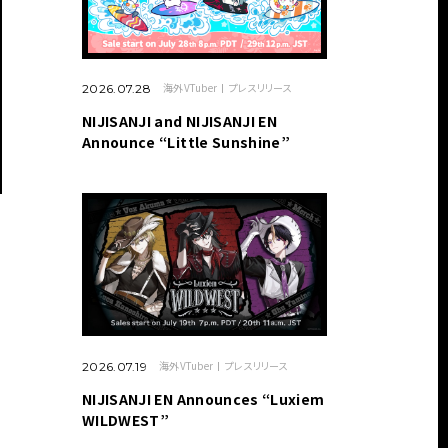
海外VTuber
プレスリリース
2026.07.28
NIJISANJI and NIJISANJI EN
Announce “Little Sunshine”
海外VTuber
プレスリリース
2026.07.19
NIJISANJI EN Announces “Luxiem
WILDWEST”