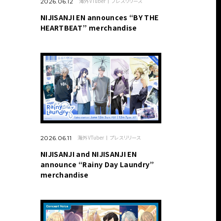
海外VTuber
プレスリリース
2026.06.12
NIJISANJI EN announces “BY THE
HEARTBEAT” merchandise
海外VTuber
プレスリリース
2026.06.11
NIJISANJI and NIJISANJI EN
announce “Rainy Day Laundry”
merchandise