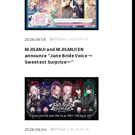
海外VTuber
プレスリリース
2026.06.05
NIJISANJI and NIJISANJI EN
announce “June Bride Voice ～
Sweetest Surprise～”
海外VTuber
プレスリリース
2026.06.04