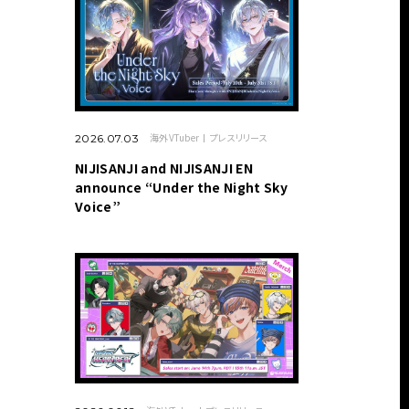
海外VTuber
プレスリリース
2026.07.03
NIJISANJI and NIJISANJI EN
announce “Under the Night Sky
Voice”