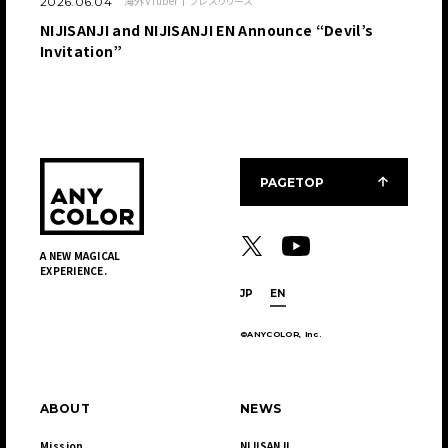
海外VTuber
プレスリリース
2026.06.04
NIJISANJI and NIJISANJI EN Announce “Devil’s
Invitation”
PAGETOP
A NEW MAGICAL
EXPERIENCE.
JP
EN
©ANYCOLOR, Inc.
ABOUT
NEWS
Mission
NIJISANJI