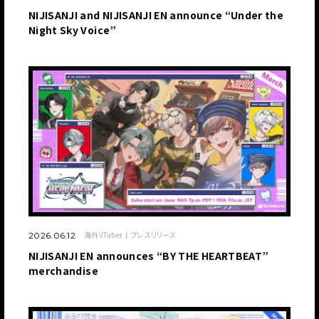
NIJISANJI and NIJISANJI EN announce “Under the
Night Sky Voice”
海外VTuber
プレスリリース
2026.06.12
NIJISANJI EN announces “BY THE HEARTBEAT”
merchandise