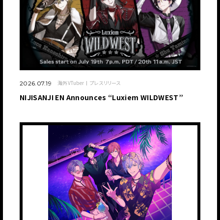
JP
EN
海外VTuber
プレスリリース
2026.07.19
NIJISANJI EN Announces “Luxiem WILDWEST”