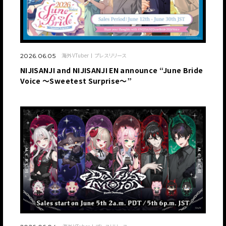
海外VTuber
プレスリリース
2026.06.05
NIJISANJI and NIJISANJI EN announce “June Bride
Voice ～Sweetest Surprise～”