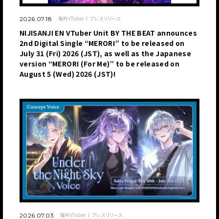
海外VTuber
プレスリリース
2026.07.18
NIJISANJI EN VTuber Unit BY THE BEAT announces
2nd Digital Single “MERORI” to be released on
July 31 (Fri) 2026 (JST), as well as the Japanese
version “MERORI (For Me)” to be released on
August 5 (Wed) 2026 (JST)!
海外VTuber
プレスリリース
2026.07.03