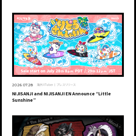
海外VTuber
プレスリリース
2026.07.28
NIJISANJI and NIJISANJI EN Announce “Little
JP
EN
Sunshine”