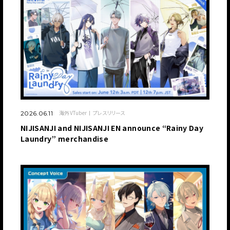
海外VTuber
プレスリリース
2026.06.11
NIJISANJI and NIJISANJI EN announce “Rainy Day
Laundry” merchandise