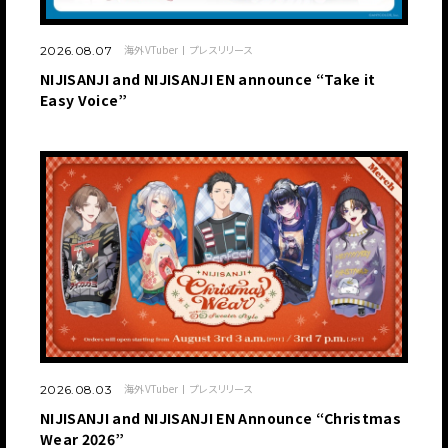
海外VTuber
プレスリリース
2026.08.07
NIJISANJI and NIJISANJI EN announce “Take it
Easy Voice”
海外VTuber
プレスリリース
2026.08.03
NIJISANJI and NIJISANJI EN Announce “Christmas
Wear 2026”