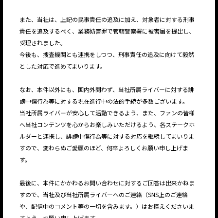
また、当社は、上記の民事責任の追及に加え、対象者に対する刑事
責任を追及するべく、業務妨害罪で管轄警察署に被害届を提出し、
受理されました。
今後も、捜査機関とも連携をしつつ、刑事責任の追及に向けて毅然
とした対応で進めてまいります。
なお、本件以外にも、国内外問わず、当社所属ライバーに対する誹
謗中傷行為等に対する現在進行中の法的手続が多数ございます。
当社所属ライバーが安心して活動できるよう、また、ファンの皆様
へ当社コンテンツを心からお楽しみいただけるよう、
各ステークホ
ルダーと連携し、誹謗中傷行為等に対する対応を継続してまいりま
すので、変わらぬご愛顧のほど、何卒よろしくお願い申し上げま
す。
最後に、本件にかかわるお問い合わせに対するご回答は出来かねま
すので、当社及び当社所属ライバーへのご連絡（SNS上のご連絡
や、配信中のコメント等の一切を含みます。）はお控えくださいま
すよう、お願い申し上げます。