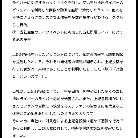
ライバーに関連するハッシュタグを付し、又は当社所属ライバーの
ビジュアルを利用した画像や動画を無断で添付したうえで、他人を
不快にさせるグロテスクな画像等を多数連投するいわゆる「タグ荒
らし行為」
③ 当社主催のライブイベントに参加した当社所属ライバーに対す
る危害予告
上記各投稿を行ったアカウントについて、発信者情報開示請求訴訟
を提起したところ、それぞれ発信者の情報が開示され、上記投稿を
行った者が同一人物であったことが判明いたしました（以下「対象
者」といいます。）。
当社は、上記各投稿により、「甲斐田晴」を中心とした多くの当社
所属ライバーのライバー活動が妨害され、また、上記各投稿がにじ
さんじファンの皆様に不快感を与え、ファンの皆さまにも大変なご
迷惑とご心配をお掛けしたものと考えております。
そのため、当社は、対象者による上記各投稿は極めて悪質な行為で
あると判断し、当該人物に対して、損害賠償請求訴訟を提起いたし
ました。