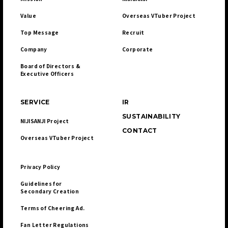
Value
Overseas VTuber Project
Top Message
Recruit
Company
Corporate
Board of Directors & 

Executive Officers
SERVICE
IR
SUSTAINABILITY
NIJISANJI Project
CONTACT
Overseas VTuber Project
Privacy Policy
Guidelines for 

Secondary Creation
Terms of Cheering Ad.
Fan Letter Regulations