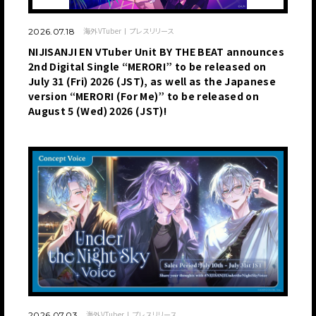
海外VTuber
プレスリリース
2026.07.18
NIJISANJI EN VTuber Unit BY THE BEAT announces
2nd Digital Single “MERORI” to be released on
July 31 (Fri) 2026 (JST), as well as the Japanese
version “MERORI (For Me)” to be released on
August 5 (Wed) 2026 (JST)!
海外VTuber
プレスリリース
2026.07.03