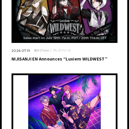
海外VTuber
プレスリリース
2026.07.19
NIJISANJI EN Announces “Luxiem WILDWEST”