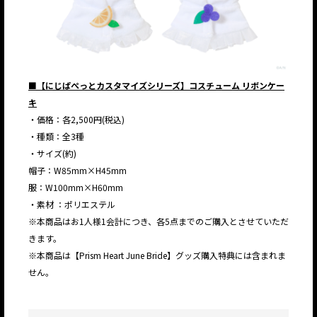
■【にじぱぺっとカスタマイズシリーズ】コスチューム リボンケー
キ
・価格：各2,500円(税込)
・種類：全3種
・サイズ(約)
帽子：W85mm×H45mm
服：W100mm×H60mm
・素材 ：ポリエステル
※本商品はお1人様1会計につき、各5点までのご購入とさせていただ
きます。
※本商品は【Prism Heart June Bride】グッズ購入特典には含まれま
せん。