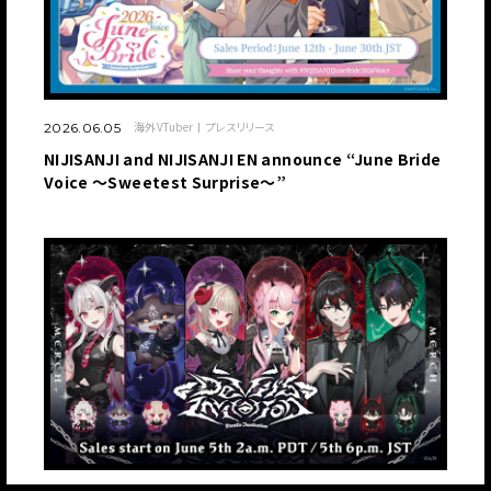
海外VTuber
プレスリリース
2026.06.05
NIJISANJI and NIJISANJI EN announce “June Bride
Voice ～Sweetest Surprise～”