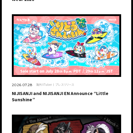
海外VTuber
プレスリリース
2026.07.28
NIJISANJI and NIJISANJI EN Announce “Little
Sunshine”