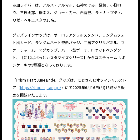
参加ライバーは、アルス・アルマル、石神のぞみ、葛葉、小柳ロ
ウ、三枝明那、榊ネス、ジョー・力一、白雪巴、ラトナ・プティ、
リゼ・ヘルエスタの10名。
グッズラインナップは、オーロラアクリルスタンド、ランダムフォ
ト風カード、ランダムハート型缶バッジ、二層アクリルパネル、フ
ァーチャーム、マグカップ、ハート型ポーチ、ロケットペンダン
ト、【にじぱぺっとカスタマイズシリーズ】からコスチューム リボ
ンケーキの9種類となっております。
「Prism Heart June Bride」グッズは、にじさんじオフィシャルスト
ア（
https://shop.nijisanji.jp/
）にて2025年6月16日(月)18時から販
売を開始いたします。