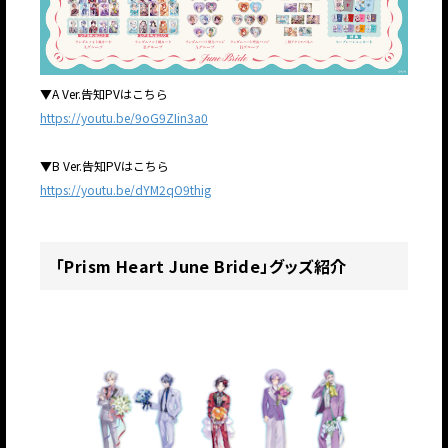
▼A Ver.告知PVはこちら
https://youtu.be/9oG9ZIin3a0
▼B Ver.告知PVはこちら
https://youtu.be/dYM2qO9thig
「Prism Heart June Bride」グッズ紹介