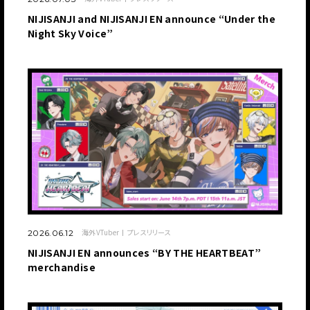
NIJISANJI and NIJISANJI EN announce “Under the
Night Sky Voice”
海外VTuber
プレスリリース
2026.06.12
NIJISANJI EN announces “BY THE HEARTBEAT”
merchandise