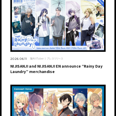
海外VTuber
プレスリリース
2026.06.11
NIJISANJI and NIJISANJI EN announce “Rainy Day
Laundry” merchandise