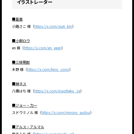
イラストレーター
■葛葉
小路さこ 様（
https://x.com/sssA_km
）
■小柳ロウ
en 様（
https://x.com/en_eeen
）
■三枝明那
木野 様（
https://x.com/kino_cono
）
■榊ネス
八橋はち 様（
https://x.com/inaotteko_ze
）
■ジョー・力一
スドウミノル 様（
https://x.com/minoru_sudou
）
■アルス・アルマル
麻先みち 様（
https://x.com/michi_ia
）