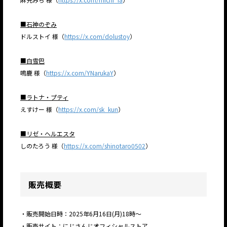
■石神のぞみ
ドルストイ 様（
https://x.com/dolustoy
）
■白雪巴
鳴鹿 様（
https://x.com/YNarukaY
）
■ラトナ・プティ
えすけー 様（
https://x.com/sk_kun
）
■リゼ・ヘルエスタ
しのたろう 様（
https://x.com/shinotaro0502
）
販売概要
・販売開始日時：2025年6月16日(月)18時～
・販売サイト：にじさんじオフィシャルストア