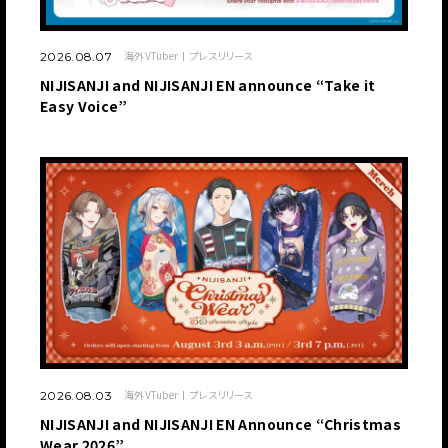
海外VTuber
プレスリリース
2026.08.07
NIJISANJI and NIJISANJI EN announce “Take it
Easy Voice”
海外VTuber
プレスリリース
2026.08.03
NIJISANJI and NIJISANJI EN Announce “Christmas
Wear 2026”